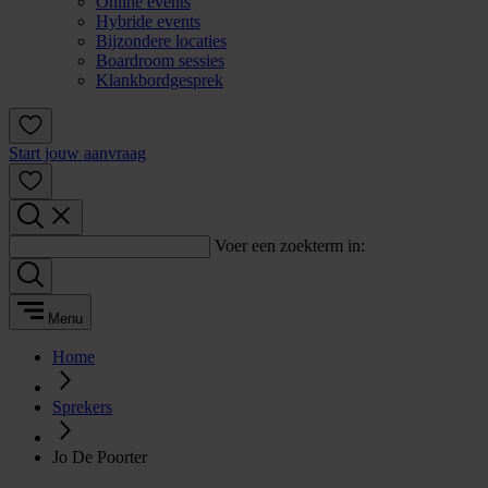
Online events
Hybride events
Bijzondere locaties
Boardroom sessies
Klankbordgesprek
Start jouw aanvraag
Voer een zoekterm in:
Menu
Home
Sprekers
Jo De Poorter