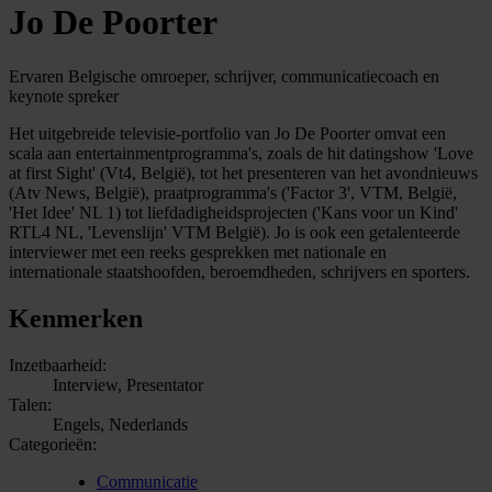
Jo De Poorter
Ervaren Belgische omroeper, schrijver, communicatiecoach en
keynote spreker
Het uitgebreide televisie-portfolio van Jo De Poorter omvat een
scala aan entertainmentprogramma's, zoals de hit datingshow 'Love
at first Sight' (Vt4, België), tot het presenteren van het avondnieuws
(Atv News, België), praatprogramma's ('Factor 3', VTM, België,
'Het Idee' NL 1) tot liefdadigheidsprojecten ('Kans voor un Kind'
RTL4 NL, 'Levenslijn' VTM België). Jo is ook een getalenteerde
interviewer met een reeks gesprekken met nationale en
internationale staatshoofden, beroemdheden, schrijvers en sporters.
Kenmerken
Inzetbaarheid:
Interview, Presentator
Talen:
Engels, Nederlands
Categorieën:
Communicatie