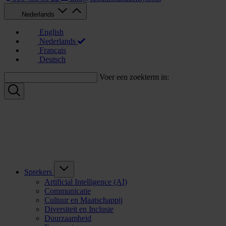
Nederlands
English
Nederlands
Français
Deutsch
Voer een zoekterm in:
Sprekers
Artificial Intelligence (AI)
Communicatie
Cultuur en Maatschappij
Diversiteit en Inclusie
Duurzaamheid