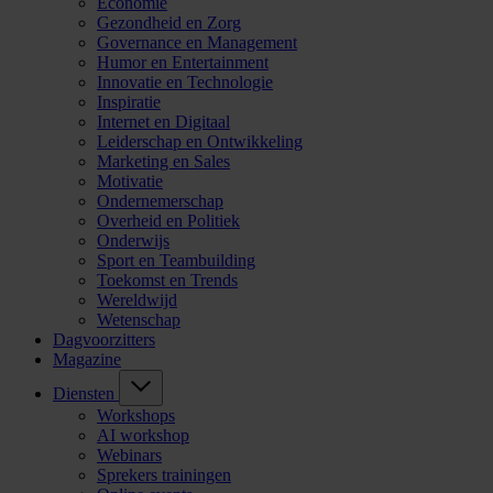
Economie
Gezondheid en Zorg
Governance en Management
Humor en Entertainment
Innovatie en Technologie
Inspiratie
Internet en Digitaal
Leiderschap en Ontwikkeling
Marketing en Sales
Motivatie
Ondernemerschap
Overheid en Politiek
Onderwijs
Sport en Teambuilding
Toekomst en Trends
Wereldwijd
Wetenschap
Dagvoorzitters
Magazine
Diensten
Workshops
AI workshop
Webinars
Sprekers trainingen