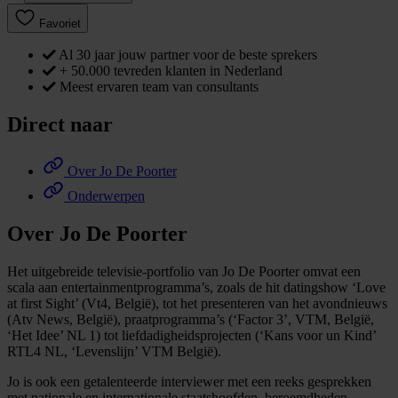
Favoriet
Al 30 jaar jouw partner voor de beste sprekers
+ 50.000 tevreden klanten in Nederland
Meest ervaren team van consultants
Direct naar
Over Jo De Poorter
Onderwerpen
Over Jo De Poorter
Het uitgebreide televisie-portfolio van Jo De Poorter omvat een
scala aan entertainmentprogramma’s, zoals de hit datingshow ‘Love
at first Sight’ (Vt4, België), tot het presenteren van het avondnieuws
(Atv News, België), praatprogramma’s (‘Factor 3’, VTM, België,
‘Het Idee’ NL 1) tot liefdadigheidsprojecten (‘Kans voor un Kind’
RTL4 NL, ‘Levenslijn’ VTM België).
Jo is ook een getalenteerde interviewer met een reeks gesprekken
met nationale en internationale staatshoofden, beroemdheden,