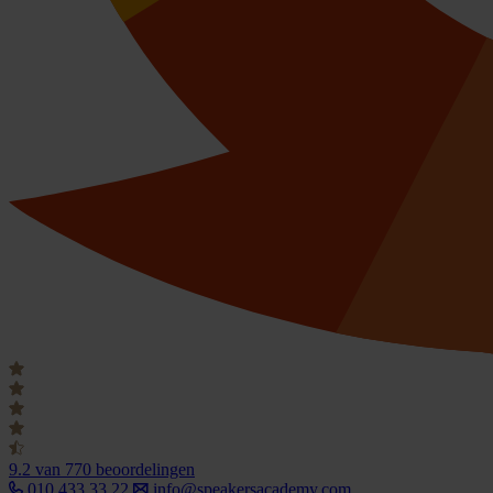
9.2
van 770 beoordelingen
010 433 33 22
info@speakersacademy.com