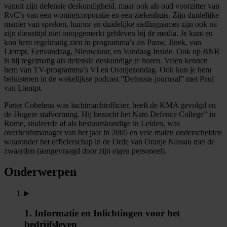
vanuit zijn defensie deskundigheid, maar ook als oud voorzitter van
RvC’s van een woningcorporatie en een ziekenhuis. Zijn duidelijke
manier van spreken, humor en duidelijke stellingnames zijn ook na
zijn diensttijd niet onopgemerkt gebleven bij de media. Je kunt en
kon hem regelmatig zien in programma’s als Pauw, Jinek, van
Liempt, Eenvandaag, Nieuwsuur, en Vandaag Inside. Ook op BNR
is hij regelmatig als defensie deskundige te horen. Velen kennen
hem van TV-programma’s VI en Oranjezondag. Ook kun je hem
beluisteren in de wekelijkse podcast ”Defensie journaal” met Paul
van Liempt.
Pieter Cobelens was luchtmachtofficier, heeft de KMA gevolgd en
de Hogere stafvorming. Hij bezocht het Nato Defence College” in
Rome, studeerde af als bestuurskundige in Leiden, was
overheidsmanager van het jaar in 2005 en vele malen onderscheiden
waaronder het officierschap in de Orde van Oranje Nassau met de
zwaarden (aangevraagd door zijn eigen personeel).
Onderwerpen
1. Informatie en Inlichtingen voor het
bedrijfsleven