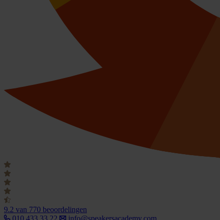
9.2
van 770 beoordelingen
010 433 33 22
info@speakersacademy.com