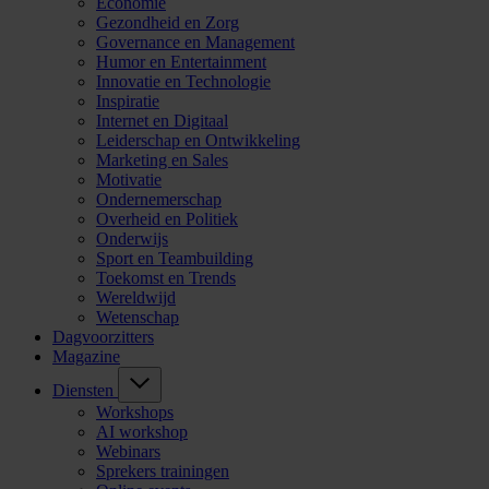
Economie
Gezondheid en Zorg
Governance en Management
Humor en Entertainment
Innovatie en Technologie
Inspiratie
Internet en Digitaal
Leiderschap en Ontwikkeling
Marketing en Sales
Motivatie
Ondernemerschap
Overheid en Politiek
Onderwijs
Sport en Teambuilding
Toekomst en Trends
Wereldwijd
Wetenschap
Dagvoorzitters
Magazine
Diensten
Workshops
AI workshop
Webinars
Sprekers trainingen