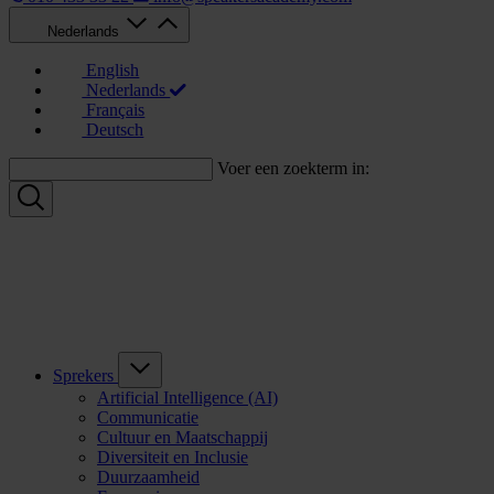
Nederlands
English
Nederlands
Français
Deutsch
Voer een zoekterm in:
Sprekers
Artificial Intelligence (AI)
Communicatie
Cultuur en Maatschappij
Diversiteit en Inclusie
Duurzaamheid