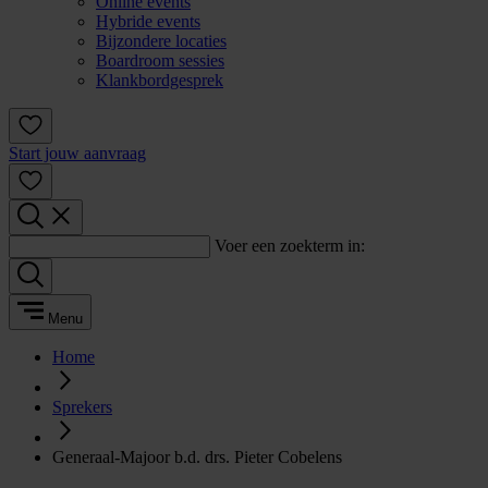
Online events
Hybride events
Bijzondere locaties
Boardroom sessies
Klankbordgesprek
Start jouw aanvraag
Voer een zoekterm in:
Menu
Home
Sprekers
Generaal-Majoor b.d. drs. Pieter Cobelens