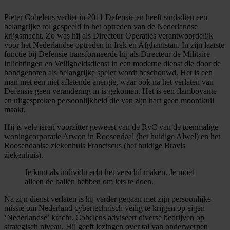
Pieter Cobelens verliet in 2011 Defensie en heeft sindsdien een
belangrijke rol gespeeld in het optreden van de Nederlandse
krijgsmacht. Zo was hij als Directeur Operaties verantwoordelijk
voor het Nederlandse optreden in Irak en Afghanistan. In zijn laatste
functie bij Defensie transformeerde hij als Directeur de Militaire
Inlichtingen en Veiligheidsdienst in een moderne dienst die door de
bondgenoten als belangrijke speler wordt beschouwd. Het is een
man met een niet aflatende energie, waar ook na het verlaten van
Defensie geen verandering in is gekomen. Het is een flamboyante
en uitgesproken persoonlijkheid die van zijn hart geen moordkuil
maakt.
Hij is vele jaren voorzitter geweest van de RvC van de toenmalige
woningcorporatie Arwon in Roosendaal (het huidige Alwel) en het
Roosendaalse ziekenhuis Franciscus (het huidige Bravis
ziekenhuis).
Je kunt als individu echt het verschil maken. Je moet
alleen de ballen hebben om iets te doen.
Na zijn dienst verlaten is hij verder gegaan met zijn persoonlijke
missie om Nederland cybertechnisch veilig te krijgen op eigen
‘Nederlandse’ kracht. Cobelens adviseert diverse bedrijven op
strategisch niveau. Hij geeft lezingen over tal van onderwerpen