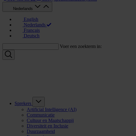
Nederlands
English
Nederlands
Français
Deutsch
Voer een zoekterm in:
Sprekers
Artificial Intelligence (AI)
Communicatie
Cultuur en Maatschappij
Diversiteit en Inclusie
Duurzaamheid