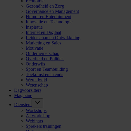
Economie
Gezondheid en Zorg
Governance en Management
Humor en Entertainment
Innovatie en Technologie
Inspiratie
Internet en Digitaal
Leiderschap en Ontwikkeling
Marketing en Sales
Motivatie
Ondernemerschap
Overheid en Politiek
Onderwijs
Sport en Teambuilding
Toekomst en Trends
Wereldwijd
Wetenschap
Dagvoorzitters
Magazine
Diensten
Workshops
AI workshop
Webinars
Sprekers trainingen