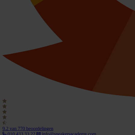
9.2
van 770 beoordelingen
010 433 33 22
info@speakersacademy.com