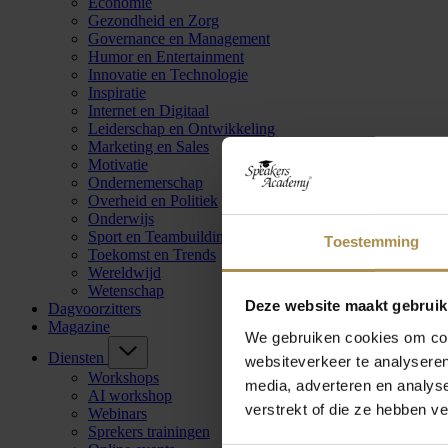
Economie
Gezondheid en Zorg
Governance en Management
Humor en Entertainment
Innovatie en Technologie
Inspiratie
Internet en Digitaal
Leiderschap en Ontwikkeling
Marketing en Sales
Motivatie
Ondernemerschap
Overheid en Politiek
Onderwijs
Sport en Teambuilding
Toestemming
Toekomst en Trends
Wereldwijd
Wetenschap
Deze website maakt gebruik
Dagvoorzitters
Magazine
We gebruiken cookies om cont
Diensten
websiteverkeer te analyseren
Workshops
media, adverteren en analys
AI workshop
verstrekt of die ze hebben v
Webinars
Sprekers trainingen