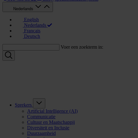
Nederlands
English
Nederlands
Français
Deutsch
Voer een zoekterm in:
Sprekers
Artificial Intelligence (AI)
Communicatie
Cultuur en Maatschappij
Diversiteit en Inclusie
Duurzaamheid