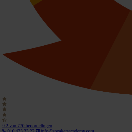
9.2
van 770 beoordelingen
010 433 33 22
info@speakersacademy.com