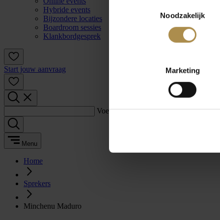
Online events
Toestemmingsselectie
Hybride events
Noodzakelijk
Bijzondere locaties
Boardroom sessies
Klankbordgesprek
Start jouw aanvraag
Marketing
Voer een zoekterm in:
Menu
Home
Sprekers
Minchenu Maduro