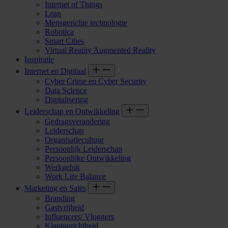
Internet of Things
Lean
Mensgerichte technologie
Robotica
Smart Cities
Virtual Reality Augmented Reality
Inspiratie
Internet en Digitaal
Cyber Crime en Cyber Security
Data Science
Digitalisering
Leiderschap en Ontwikkeling
Gedragsverandering
Leiderschap
Organisatiecultuur
Persoonlijk Leiderschap
Persoonlijke Ontwikkeling
Werkgeluk
Work Life Balance
Marketing en Sales
Branding
Gastvrijheid
Influencers/ Vloggers
Klantgerichtheid