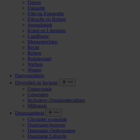
Dieren
Etiquette
Film en Fotografie
Filosofie en Religie
Journalistiek
Kunst en Literatuur
Landbouw
Mensenrechten
Recht
Reizen
Ruimtevaart
Werken
Wonen
Dagvoorzitters
Diversiteit en Inclusie
Emancipatie
Generaties
Inclusieve Organisatiecultuur
Millenials
Duurzaamheid
Circulaire economie
Duurzaam bouwen
Duurzaam Ondernemen
Duurzame Lifestyle