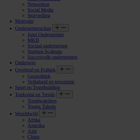
Netwerken
Social Media
Storytelling
Motivatie
Ondernemerschap
Jong Ondernemen
MKB
Sociaal ondernemen
Startups Scaleups
Succesvolle ondernemers
Onderwijs
Overheid en Politiek
Geopolitiek
Veiligheid en terrorisme
Sport en Teambuilding
Toekomst en Trends
Trendwatchers
Young Talents
Wereldwijd
Afrika
Amerika
Azie
China