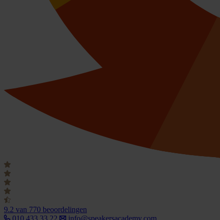
9.2
van 770 beoordelingen
010 433 33 22
info@speakersacademy.com