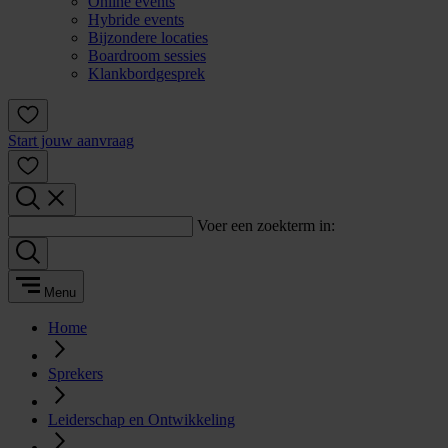
Online events
Hybride events
Bijzondere locaties
Boardroom sessies
Klankbordgesprek
Start jouw aanvraag
Voer een zoekterm in:
Menu
Home
Sprekers
Leiderschap en Ontwikkeling