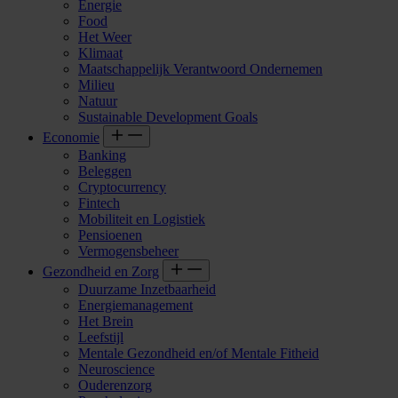
Energie
Food
Het Weer
Klimaat
Maatschappelijk Verantwoord Ondernemen
Milieu
Natuur
Sustainable Development Goals
Economie
Banking
Beleggen
Cryptocurrency
Fintech
Mobiliteit en Logistiek
Pensioenen
Vermogensbeheer
Gezondheid en Zorg
Duurzame Inzetbaarheid
Energiemanagement
Het Brein
Leefstijl
Mentale Gezondheid en/of Mentale Fitheid
Neuroscience
Ouderenzorg