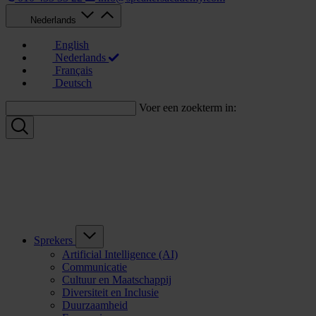
Nederlands
English
Nederlands
Français
Deutsch
Voer een zoekterm in:
Sprekers
Artificial Intelligence (AI)
Communicatie
Cultuur en Maatschappij
Diversiteit en Inclusie
Duurzaamheid