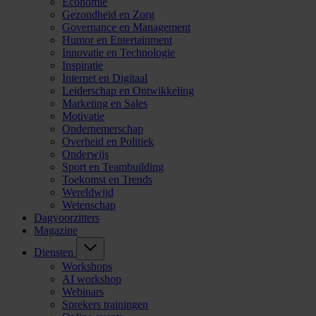
Economie
Gezondheid en Zorg
Governance en Management
Humor en Entertainment
Innovatie en Technologie
Inspiratie
Internet en Digitaal
Leiderschap en Ontwikkeling
Marketing en Sales
Motivatie
Ondernemerschap
Overheid en Politiek
Onderwijs
Sport en Teambuilding
Toekomst en Trends
Wereldwijd
Wetenschap
Dagvoorzitters
Magazine
Diensten
Workshops
AI workshop
Webinars
Sprekers trainingen