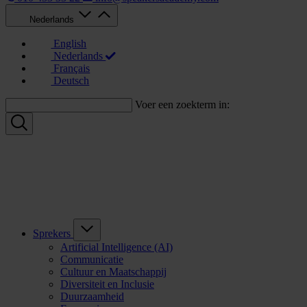
Nederlands
English
Nederlands
Français
Deutsch
Voer een zoekterm in:
Sprekers
Artificial Intelligence (AI)
Communicatie
Cultuur en Maatschappij
Diversiteit en Inclusie
Duurzaamheid