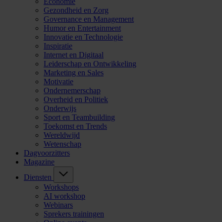
Economie
Gezondheid en Zorg
Governance en Management
Humor en Entertainment
Innovatie en Technologie
Inspiratie
Internet en Digitaal
Leiderschap en Ontwikkeling
Marketing en Sales
Motivatie
Ondernemerschap
Overheid en Politiek
Onderwijs
Sport en Teambuilding
Toekomst en Trends
Wereldwijd
Wetenschap
Dagvoorzitters
Magazine
Diensten
Workshops
AI workshop
Webinars
Sprekers trainingen