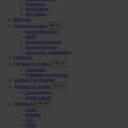
Netwerken
Social Media
Storytelling
Motivatie
Ondernemerschap
Jong Ondernemen
MKB
Sociaal ondernemen
Startups Scaleups
Succesvolle ondernemers
Onderwijs
Overheid en Politiek
Geopolitiek
Veiligheid en terrorisme
Sport en Teambuilding
Toekomst en Trends
Trendwatchers
Young Talents
Wereldwijd
Afrika
Amerika
Azie
China