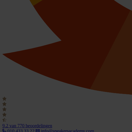
9.2
van 770 beoordelingen
010 433 33 22
info@speakersacademy.com