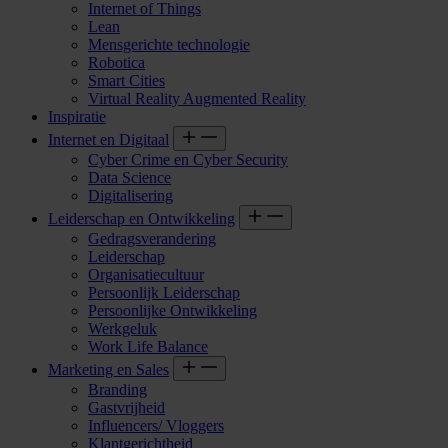
Internet of Things
Lean
Mensgerichte technologie
Robotica
Smart Cities
Virtual Reality Augmented Reality
Inspiratie
Internet en Digitaal
Cyber Crime en Cyber Security
Data Science
Digitalisering
Leiderschap en Ontwikkeling
Gedragsverandering
Leiderschap
Organisatiecultuur
Persoonlijk Leiderschap
Persoonlijke Ontwikkeling
Werkgeluk
Work Life Balance
Marketing en Sales
Branding
Gastvrijheid
Influencers/ Vloggers
Klantgerichtheid