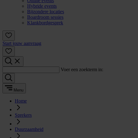
Online events
Hybride events
Bijzondere locaties
Boardroom sessies
Klankbordgesprek
Start jouw aanvraag
Voer een zoekterm in:
Menu
Home
Sprekers
Duurzaamheid