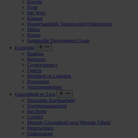
Energie
Food
Het Weer
Klimaat
Maatschappelijk Verantwoord Ondernemen
Milieu
Natuur
Sustainable Development Goals
Economie
Banking
Beleggen
Cryptocurrency
Fintech
Mobiliteit en Logistiek
Pensioenen
Vermogensbeheer
Gezondheid en Zorg
Duurzame Inzetbaarheid
Energiemanagement
Het Brein
Leefstijl
Mentale Gezondheid en/of Mentale Fitheid
Neuroscience
Ouderenzorg