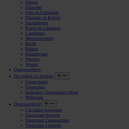
Dieren
Etiquette
Film en Fotografie
Filosofie en Religie
Journalistiek
Kunst en Literatuur
Landbouw
Mensenrechten
Recht
Reizen
Ruimtevaart
Werken
Wonen
Dagvoorzitters
Diversiteit en Inclusie
Emancipatie
Generaties
Inclusieve Organisatiecultuur
Millenials
Duurzaamheid
Circulaire economie
Duurzaam bouwen
Duurzaam Ondernemen
Duurzame Lifestyle