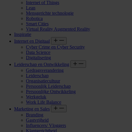
Internet of Things
Lean
Mensgerichte technologie
Robotica
Smart Cities
Virtual Reality Augmented Reality
Inspiratie
Internet en Digitaal
Cyber Crime en Cyber Security
Data Science
Digitalisering
Leiderschap en Ontwikkeling
Gedragsverandering
Leiderschap
Organisatiecultuur
Persoonlijk Leiderschap
Persoonlijke Ontwikkeling
Werkgeluk
Work Life Balance
Marketing en Sales
Branding
Gastvrijheid
Influencers/ Vloggers
Klantgerichtheid