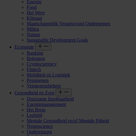
Energie
Food
Het Weer
Klimaat
Maatschappelijk Verantwoord Ondernemen
Milieu
Natuur
Sustainable Development Goals
Economie
Banking
Beleggen
Cryptocurrency
Fintech
Mobiliteit en Logistiek
Pensioenen
Vermogensbeheer
Gezondheid en Zorg
Duurzame Inzetbaarheid
Energiemanagement
Het Brein
Leefstijl
Mentale Gezondheid en/of Mentale Fitheid
Neuroscience
Ouderenzorg