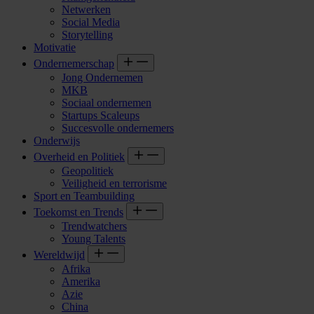
Netwerken
Social Media
Storytelling
Motivatie
Ondernemerschap
Jong Ondernemen
MKB
Sociaal ondernemen
Startups Scaleups
Succesvolle ondernemers
Onderwijs
Overheid en Politiek
Geopolitiek
Veiligheid en terrorisme
Sport en Teambuilding
Toekomst en Trends
Trendwatchers
Young Talents
Wereldwijd
Afrika
Amerika
Azie
China