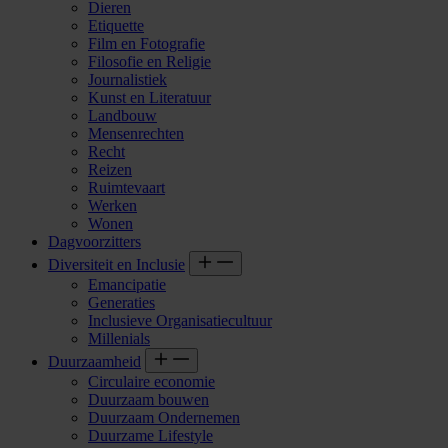
Dieren
Etiquette
Film en Fotografie
Filosofie en Religie
Journalistiek
Kunst en Literatuur
Landbouw
Mensenrechten
Recht
Reizen
Ruimtevaart
Werken
Wonen
Dagvoorzitters
Diversiteit en Inclusie
Emancipatie
Generaties
Inclusieve Organisatiecultuur
Millenials
Duurzaamheid
Circulaire economie
Duurzaam bouwen
Duurzaam Ondernemen
Duurzame Lifestyle