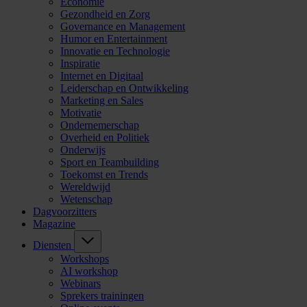
Economie
Gezondheid en Zorg
Governance en Management
Humor en Entertainment
Innovatie en Technologie
Inspiratie
Internet en Digitaal
Leiderschap en Ontwikkeling
Marketing en Sales
Motivatie
Ondernemerschap
Overheid en Politiek
Onderwijs
Sport en Teambuilding
Toekomst en Trends
Wereldwijd
Wetenschap
Dagvoorzitters
Magazine
Diensten
Workshops
AI workshop
Webinars
Sprekers trainingen