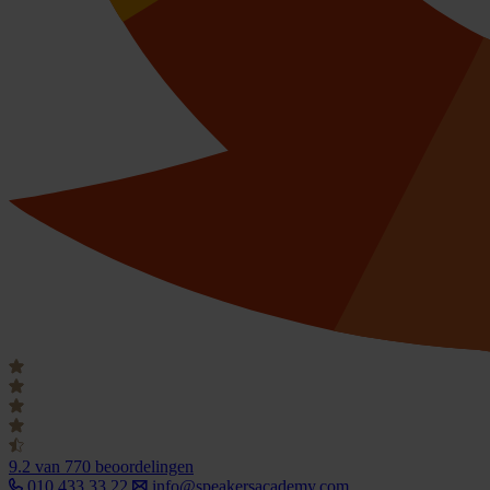
9.2
van 770 beoordelingen
010 433 33 22
info@speakersacademy.com