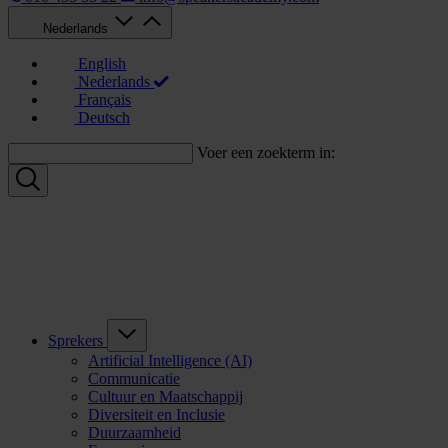
Nederlands
English
Nederlands
Français
Deutsch
Voer een zoekterm in:
Sprekers
Artificial Intelligence (AI)
Communicatie
Cultuur en Maatschappij
Diversiteit en Inclusie
Duurzaamheid