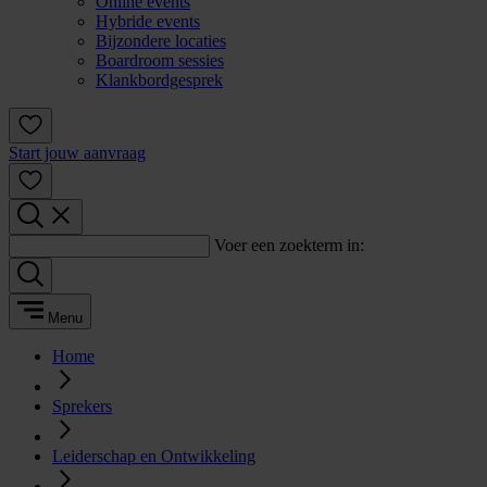
Online events
Hybride events
Bijzondere locaties
Boardroom sessies
Klankbordgesprek
Start jouw aanvraag
Voer een zoekterm in:
Menu
Home
Sprekers
Leiderschap en Ontwikkeling