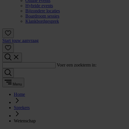
Online events
Hybride events
Bijzondere locaties
Boardroom sessies
Klankbordgesprek
Start jouw aanvraag
Voer een zoekterm in:
Menu
Home
Sprekers
Wetenschap