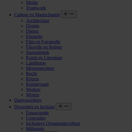
Media
Teamwork
Cultuur en Maatschappij
Architectuur
Design
Dieren
Etiquette
Film en Fotografie
Filosofie en Religie
Journalistiek
Kunst en Literatuur
Landbouw
Mensenrechten
Recht
Reizen
Ruimtevaart
Werken
Wonen
Dagvoorzitters
Diversiteit en Inclusie
Emancipatie
Generaties
Inclusieve Organisatiecultuur
Millenials