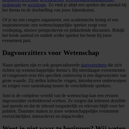
pedagogie
en
sociologie
. Zo vind je altijd een spreker die aansluit bij
het thema en de doelstelling van jouw bijeenkomst.
Of je nu een congres organiseert, een academische lezing of een
inspiratiesessie: een wetenschappelijke spreker zorgt voor
verdieping, nieuwe perspectieven en prikkelende discussies. Bekijk
het brede aanbod en ontdek welke spreker het beste bij jouw
evenement past.
Dagvoorzitters voor Wetenschap
Naast sprekers zijn er ook gespecialiseerde
dagvoorzitters
die zich
richten op wetenschappelijke thema’s. Bij meerdaagse evenementen
of congressen over één specifiek onderwerp is een dagvoorzitter van
grote waarde. Zij stellen kritische vragen, introduceren onderwerpen
en zorgen voor samenhang tussen de verschillende sprekers.
Juist in de complexe wereld van de wetenschap kan een ervaren
dagvoorzitter verhelderend werken. Ze zorgen dat iedereen dezelfde
taal spreekt en dat de inhoud toegankelijk en relevant blijft voor het
publiek. Daarmee maken ze jouw wetenschappelijke evenement
overzichtelijker, interactiever en impactvoller.
Weet je niet waar te beginnen? Wij weten