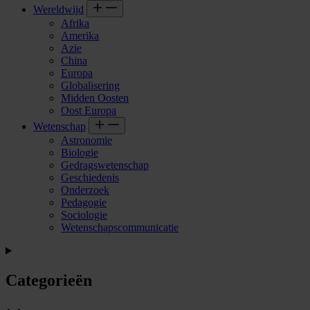
Wereldwijd
Afrika
Amerika
Azie
China
Europa
Globalisering
Midden Oosten
Oost Europa
Wetenschap
Astronomie
Biologie
Gedragswetenschap
Geschiedenis
Onderzoek
Pedagogie
Sociologie
Wetenschapscommunicatie
Categorieën