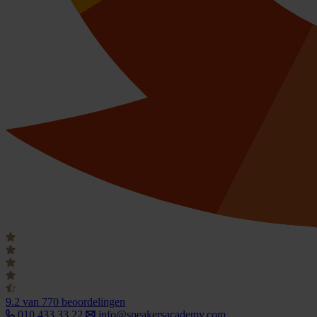
9.2
van 770 beoordelingen
010 433 33 22
info@speakersacademy.com