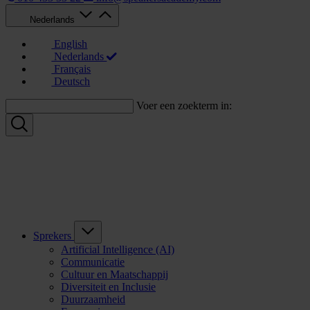
Nederlands
English
Nederlands
Français
Deutsch
Voer een zoekterm in:
Sprekers
Artificial Intelligence (AI)
Communicatie
Cultuur en Maatschappij
Diversiteit en Inclusie
Duurzaamheid