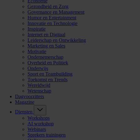
Economie
Gezondheid en Zorg
Governance en Management
Humor en Entertainment
Innovatie en Technologie
Inspiratie
Internet en Digitaal
Leiderschap en Ontwikkeling
Marketing en Sales
Motivatie
Ondernemerschap
Overheid en Politiek
Onderwijs
Sport en Teambuilding
Toekomst en Trends
Wereldwijd
Wetenschap
Dagvoorzitters
Magazine
Diensten
Workshops
AI workshop
Webinars
Sprekers trainingen