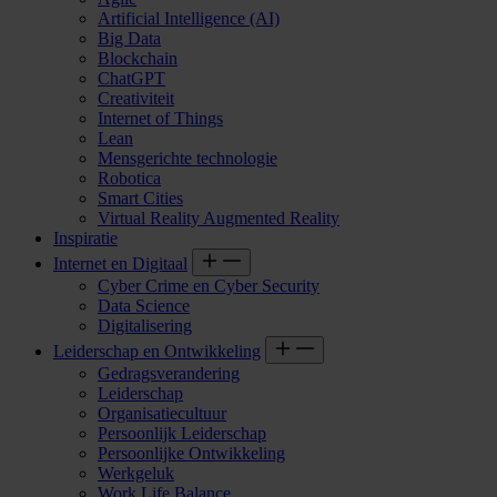
Artificial Intelligence (AI)
Big Data
Blockchain
ChatGPT
Creativiteit
Internet of Things
Lean
Mensgerichte technologie
Robotica
Smart Cities
Virtual Reality Augmented Reality
Inspiratie
Internet en Digitaal
Cyber Crime en Cyber Security
Data Science
Digitalisering
Leiderschap en Ontwikkeling
Gedragsverandering
Leiderschap
Organisatiecultuur
Persoonlijk Leiderschap
Persoonlijke Ontwikkeling
Werkgeluk
Work Life Balance