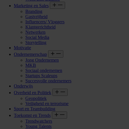
Marketing en Sales
Branding
Gastvrijheid
Influencers/ Vloggers
Klantgerichtheid
Netwerken
Social Media
Storytelling
Motivatie
Ondernemerschap
Jong Ondernemen
MKB
Sociaal ondernemen
Startups Scaleups
Succesvolle ondernemers
Onderwijs
Overheid en Politiek
Geopolitiek
Veiligheid en terrorisme
Sport en Teambuilding
Toekomst en Trends
Trendwatchers
Young Talents