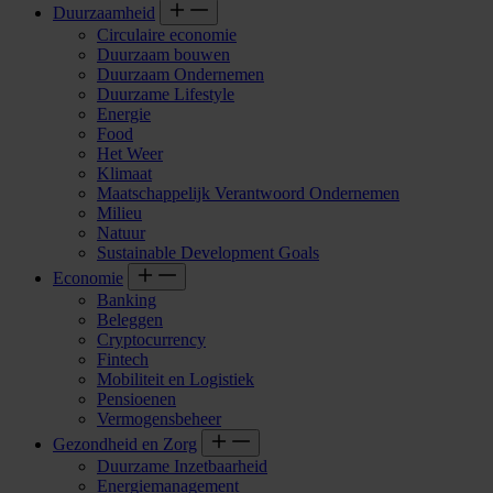
Duurzaamheid
Circulaire economie
Duurzaam bouwen
Duurzaam Ondernemen
Duurzame Lifestyle
Energie
Food
Het Weer
Klimaat
Maatschappelijk Verantwoord Ondernemen
Milieu
Natuur
Sustainable Development Goals
Economie
Banking
Beleggen
Cryptocurrency
Fintech
Mobiliteit en Logistiek
Pensioenen
Vermogensbeheer
Gezondheid en Zorg
Duurzame Inzetbaarheid
Energiemanagement