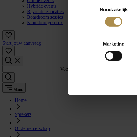
Online events
Toestemmingsselectie
Hybride events
Noodzakelijk
Bijzondere locaties
Boardroom sessies
Klankbordgesprek
Start jouw aanvraag
Marketing
Voer een zoekterm in:
Menu
Home
Sprekers
Ondernemerschap