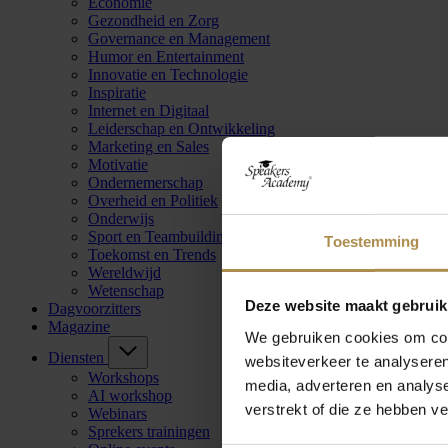
Economie
Gezondheid en Zorg
Governance en Management
Humor en Entertainment
Innovatie en Technologie
Inspiratie
Internet en Digitaal
Leiderschap en Ontwikkeling
Marketing en Sales
Motivatie
Ondernemerschap
Overheid en Politiek
Onderwijs
Sport en Teambuilding
Toestemming
Toekomst en Trends
Wereldwijd
Wetenschap
Deze website maakt gebruik
Dagvoorzitters
Magazine
We gebruiken cookies om cont
Diensten
websiteverkeer te analyseren
Workshops
media, adverteren en analys
AI workshop
verstrekt of die ze hebben v
Webinars
Sprekers trainingen