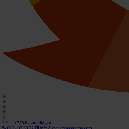
9.2
van 770 beoordelingen
010 433 33 22
info@speakersacademy.com