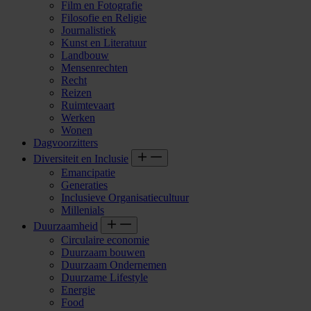
Film en Fotografie
Filosofie en Religie
Journalistiek
Kunst en Literatuur
Landbouw
Mensenrechten
Recht
Reizen
Ruimtevaart
Werken
Wonen
Dagvoorzitters
Diversiteit en Inclusie
Emancipatie
Generaties
Inclusieve Organisatiecultuur
Millenials
Duurzaamheid
Circulaire economie
Duurzaam bouwen
Duurzaam Ondernemen
Duurzame Lifestyle
Energie
Food