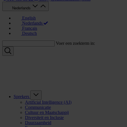
Nederlands
English
Nederlands
Français
Deutsch
Voer een zoekterm in:
Sprekers
Artificial Intelligence (AI)
Communicatie
Cultuur en Maatschappij
Diversiteit en Inclusie
Duurzaamheid