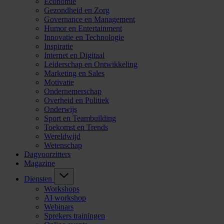
Economie
Gezondheid en Zorg
Governance en Management
Humor en Entertainment
Innovatie en Technologie
Inspiratie
Internet en Digitaal
Leiderschap en Ontwikkeling
Marketing en Sales
Motivatie
Ondernemerschap
Overheid en Politiek
Onderwijs
Sport en Teambuilding
Toekomst en Trends
Wereldwijd
Wetenschap
Dagvoorzitters
Magazine
Diensten
Workshops
AI workshop
Webinars
Sprekers trainingen