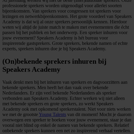
Al jarenlang werken wij met de beste (inter)nationale sprekers. Onze
professionele sprekers worden uitgenodigd voor allerlei soorten
bijeenkomsten. Van sprekers voor congressen tot sprekers voor
lezingen en netwerkbijeenkomsten. Het grote voordeel van Speakers
Academy is dat wij al onze sprekers persoonlijk kennen. Hierdoor
weten wij altijd de juiste match te maken met evenementen die écht
passen bij het publiek en het onderwerp. Een spreker inhuren voor
jouw evenement? Speakers Academy is hét bureau voor
inspirerende gastsprekers. Grote sprekers, bekende namen of echte
experts, sprekers inhuren doe je bij Speakers Academy.
(On)bekende sprekers inhuren bij
Speakers Academy
Vaak denkt men bij het inhuren van sprekers en dagvoorzitters aan
bekende sprekers. Men heeft het dan vaak over bekende
Nederlanders. Er zijn veel bekende Nederlanders als spreker
verbonden aan Speakers Academy. Echter werken wij niet alleen
met bekende sprekers en grote sprekers, zo werkt Speakers
Academy ook met opkomend sprekerstalent. Niet voor niets werken
we met de grootste
Young Talents
van dit moment! Mocht je daarom
overwegen een spreker te boeken voor jouw evenement, staar je dan
vooral niet blind op enkel de namen van bekende sprekers. Relatief
onbekende sprekers kunnen een net zo inspirerend verhaal vertellen.