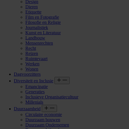
Design
Dieren
Etiquette
Film en Fotografie
Filosofie en Religie
Journalistiek
Kunst en Literatuur
Landbouw
Mensenrechten
Recht
Reizen
Ruimtevaart
Werken
Wonen
Dagvoorzitters
Diversiteit en Inclusie
Emancipatie
Generaties
Inclusieve Organisatiecultuur
Millenials
Duurzaamheid
Circulaire economie
Duurzaam bouwen
Duurzaam Ondernemen