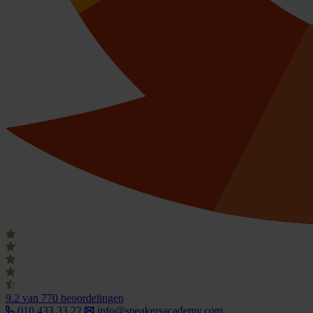
9.2
van 770 beoordelingen
010 433 33 22
info@speakersacademy.com