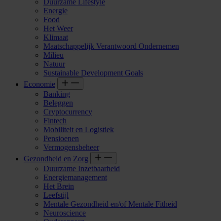
Duurzame Lifestyle
Energie
Food
Het Weer
Klimaat
Maatschappelijk Verantwoord Ondernemen
Milieu
Natuur
Sustainable Development Goals
Economie
Banking
Beleggen
Cryptocurrency
Fintech
Mobiliteit en Logistiek
Pensioenen
Vermogensbeheer
Gezondheid en Zorg
Duurzame Inzetbaarheid
Energiemanagement
Het Brein
Leefstijl
Mentale Gezondheid en/of Mentale Fitheid
Neuroscience