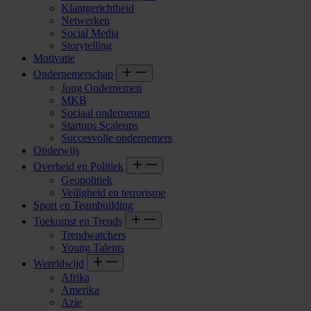
Klantgerichtheid
Netwerken
Social Media
Storytelling
Motivatie
Ondernemerschap
Jong Ondernemen
MKB
Sociaal ondernemen
Startups Scaleups
Succesvolle ondernemers
Onderwijs
Overheid en Politiek
Geopolitiek
Veiligheid en terrorisme
Sport en Teambuilding
Toekomst en Trends
Trendwatchers
Young Talents
Wereldwijd
Afrika
Amerika
Azie