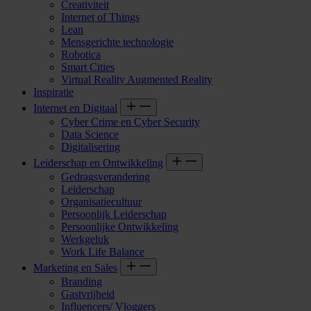
Creativiteit
Internet of Things
Lean
Mensgerichte technologie
Robotica
Smart Cities
Virtual Reality Augmented Reality
Inspiratie
Internet en Digitaal
Cyber Crime en Cyber Security
Data Science
Digitalisering
Leiderschap en Ontwikkeling
Gedragsverandering
Leiderschap
Organisatiecultuur
Persoonlijk Leiderschap
Persoonlijke Ontwikkeling
Werkgeluk
Work Life Balance
Marketing en Sales
Branding
Gastvrijheid
Influencers/ Vloggers