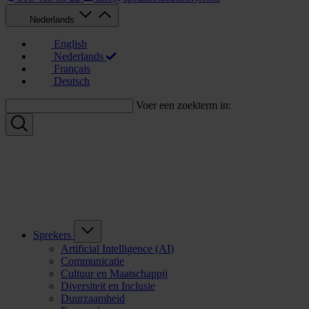
Nederlands
English
Nederlands
Français
Deutsch
Voer een zoekterm in:
Sprekers
Artificial Intelligence (AI)
Communicatie
Cultuur en Maatschappij
Diversiteit en Inclusie
Duurzaamheid