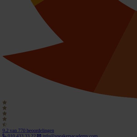
9.2
van 770 beoordelingen
010 433 33 22
info@speakersacademy.com