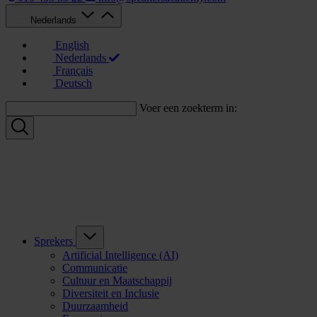
Nederlands
English
Nederlands
Français
Deutsch
Voer een zoekterm in:
Sprekers
Artificial Intelligence (AI)
Communicatie
Cultuur en Maatschappij
Diversiteit en Inclusie
Duurzaamheid