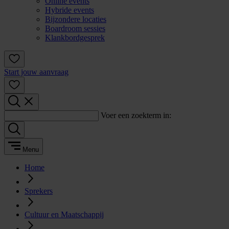
Online events
Hybride events
Bijzondere locaties
Boardroom sessies
Klankbordgesprek
Start jouw aanvraag
Voer een zoekterm in:
Menu
Home
Sprekers
Cultuur en Maatschappij