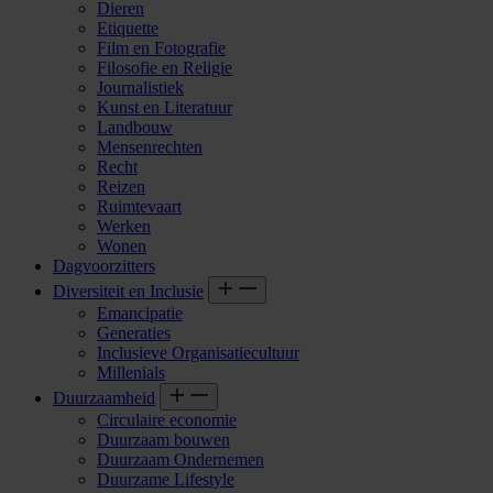
Dieren
Etiquette
Film en Fotografie
Filosofie en Religie
Journalistiek
Kunst en Literatuur
Landbouw
Mensenrechten
Recht
Reizen
Ruimtevaart
Werken
Wonen
Dagvoorzitters
Diversiteit en Inclusie
Emancipatie
Generaties
Inclusieve Organisatiecultuur
Millenials
Duurzaamheid
Circulaire economie
Duurzaam bouwen
Duurzaam Ondernemen
Duurzame Lifestyle