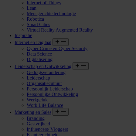
Internet of Things
Lean
Mensgerichte technologie
Robotica
Smart Cities
Virtual Reality Augmented Reality
Inspiratie
Internet en Digitaal
Cyber Crime en Cyber Security
Data Science
Digitalisering
Leiderschap en Ontwikkeling
Gedragsverandering
Leiderschap
Organisatiecultuur
Persoonlijk Leiderschap
Persoonlijke Ontwikkeling
Werkgeluk
Work Life Balance
Marketing en Sales
Branding
Gastvrijheid
Influencers/ Vloggers
Klantgerichtheid