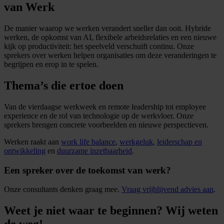
van Werk
De manier waarop we werken verandert sneller dan ooit. Hybride
werken, de opkomst van AI, flexibele arbeidsrelaties en een nieuwe
kijk op productiviteit: het speelveld verschuift continu. Onze
sprekers over werken helpen organisaties om deze veranderingen te
begrijpen en erop in te spelen.
Thema’s die ertoe doen
Van de vierdaagse werkweek en remote leadership tot employee
experience en de rol van technologie op de werkvloer. Onze
sprekers brengen concrete voorbeelden en nieuwe perspectieven.
Werken raakt aan
work life balance
,
werkgeluk
,
leiderschap en
ontwikkeling
en
duurzame inzetbaarheid
.
Een spreker over de toekomst van werk?
Onze consultants denken graag mee.
Vraag vrijblijvend advies aan
.
Weet je niet waar te beginnen? Wij weten