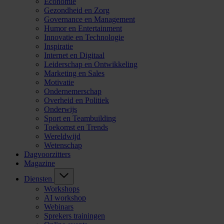
Economie
Gezondheid en Zorg
Governance en Management
Humor en Entertainment
Innovatie en Technologie
Inspiratie
Internet en Digitaal
Leiderschap en Ontwikkeling
Marketing en Sales
Motivatie
Ondernemerschap
Overheid en Politiek
Onderwijs
Sport en Teambuilding
Toekomst en Trends
Wereldwijd
Wetenschap
Dagvoorzitters
Magazine
Diensten
Workshops
AI workshop
Webinars
Sprekers trainingen