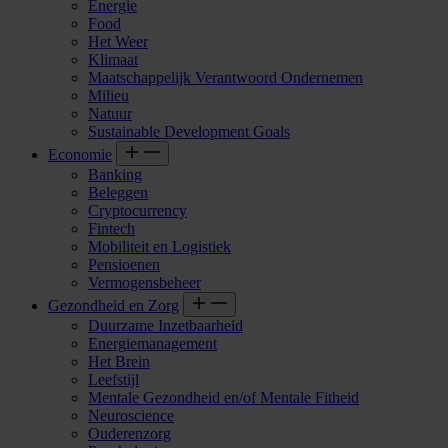
Energie
Food
Het Weer
Klimaat
Maatschappelijk Verantwoord Ondernemen
Milieu
Natuur
Sustainable Development Goals
Economie
Banking
Beleggen
Cryptocurrency
Fintech
Mobiliteit en Logistiek
Pensioenen
Vermogensbeheer
Gezondheid en Zorg
Duurzame Inzetbaarheid
Energiemanagement
Het Brein
Leefstijl
Mentale Gezondheid en/of Mentale Fitheid
Neuroscience
Ouderenzorg