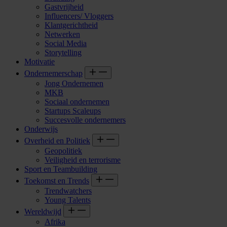
Gastvrijheid
Influencers/ Vloggers
Klantgerichtheid
Netwerken
Social Media
Storytelling
Motivatie
Ondernemerschap
Jong Ondernemen
MKB
Sociaal ondernemen
Startups Scaleups
Succesvolle ondernemers
Onderwijs
Overheid en Politiek
Geopolitiek
Veiligheid en terrorisme
Sport en Teambuilding
Toekomst en Trends
Trendwatchers
Young Talents
Wereldwijd
Afrika