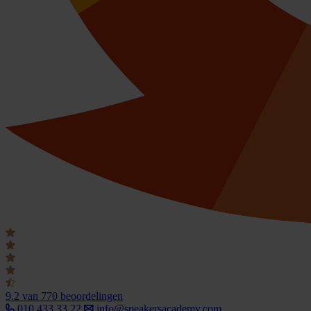
9.2
van 770 beoordelingen
010 433 33 22
info@speakersacademy.com