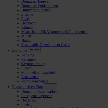
Duurzaam bouwen
Duurzaam Ondernemen
Duurzame Lifestyle
Energie
Food
Het Weer
Klimaat
Maatschappelijk Verantwoord Ondernemen
Milieu
Natuur
Sustainable Development Goals
Economie
Banking
Beleggen
Cryptocurrency
Fintech
Mobiliteit en Logistiek
Pensioenen
Vermogensbeheer
Gezondheid en Zorg
Duurzame Inzetbaarheid
Energiemanagement
Het Brein
Leefstijl