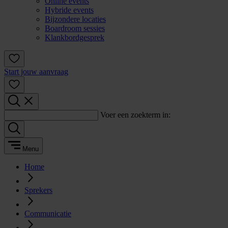
Online events
Hybride events
Bijzondere locaties
Boardroom sessies
Klankbordgesprek
Start jouw aanvraag
Voer een zoekterm in:
Menu
Home
Sprekers
Communicatie