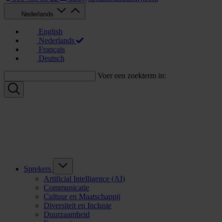
Nederlands
English
Nederlands
Français
Deutsch
Voer een zoekterm in:
Sprekers
Artificial Intelligence (AI)
Communicatie
Cultuur en Maatschappij
Diversiteit en Inclusie
Duurzaamheid