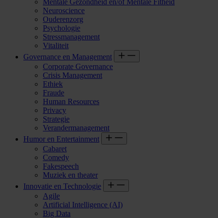
Mentale Gezondheid en/of Mentale Fitheid
Neuroscience
Ouderenzorg
Psychologie
Stressmanagement
Vitaliteit
Governance en Management
Corporate Governance
Crisis Management
Ethiek
Fraude
Human Resources
Privacy
Strategie
Verandermanagement
Humor en Entertainment
Cabaret
Comedy
Fakespeech
Muziek en theater
Innovatie en Technologie
Agile
Artificial Intelligence (AI)
Big Data