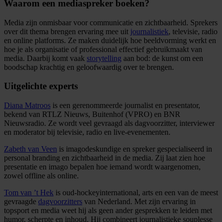
Waarom een mediaspreker boeken?
Media zijn onmisbaar voor communicatie en zichtbaarheid. Sprekers
over dit thema brengen ervaring mee uit
journalistiek
, televisie, radio
en online platforms. Ze maken duidelijk hoe beeldvorming werkt en
hoe je als organisatie of professional effectief gebruikmaakt van
media. Daarbij komt vaak
storytelling
aan bod: de kunst om een
boodschap krachtig en geloofwaardig over te brengen.
Uitgelichte experts
Diana Matroos
is een gerenommeerde journalist en presentator,
bekend van RTLZ Nieuws, Buitenhof (VPRO) en BNR
Nieuwsradio. Ze wordt veel gevraagd als dagvoorzitter, interviewer
en moderator bij televisie, radio en live-evenementen.
Zabeth van Veen
is imagodeskundige en spreker gespecialiseerd in
personal branding en zichtbaarheid in de media. Zij laat zien hoe
presentatie en imago bepalen hoe iemand wordt waargenomen,
zowel offline als online.
Tom van ’t Hek
is oud-hockeyinternational, arts en een van de meest
gevraagde
dagvoorzitters
van Nederland. Met zijn ervaring in
topsport en media weet hij als geen ander gesprekken te leiden met
humor, scherpte en inhoud. Hij combineert journalistieke souplesse