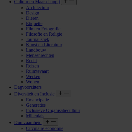
Cultuur en Maatschappij
Architectuur
Design
Dieren
Etiquette
Film en Fotografie
Filosofie en Religie
Journalistiek
Kunst en Literatuur
Landbouw
Mensenrechten
Recht
Reizen
Ruimtevaart
Werken
Wonen
Dagvoorzitters
Diversiteit en Inclusie
Emancipatie
Generaties
Inclusieve Organisatiecultuur
Millenials
Duurzaamheid
Circulaire economie