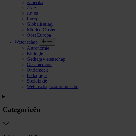
Amerika
Azie
China
Europa
Globalisering
Midden Oosten
Oost Europa
Wetenschap
Astronomie
Biologie
Gedragswetenschap
Geschiedenis
Onderzoek
Pedagogie
Sociologie
Wetenschapscommunicatie
Categorieën