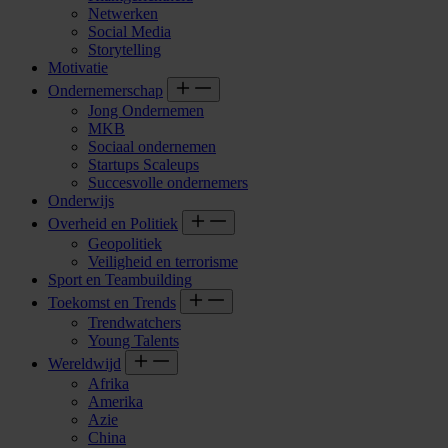
Netwerken
Social Media
Storytelling
Motivatie
Ondernemerschap
Jong Ondernemen
MKB
Sociaal ondernemen
Startups Scaleups
Succesvolle ondernemers
Onderwijs
Overheid en Politiek
Geopolitiek
Veiligheid en terrorisme
Sport en Teambuilding
Toekomst en Trends
Trendwatchers
Young Talents
Wereldwijd
Afrika
Amerika
Azie
China