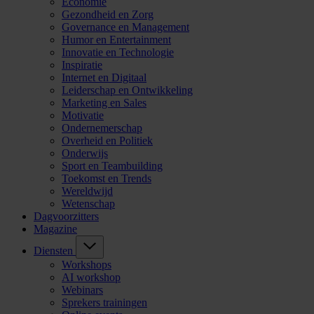
Economie
Gezondheid en Zorg
Governance en Management
Humor en Entertainment
Innovatie en Technologie
Inspiratie
Internet en Digitaal
Leiderschap en Ontwikkeling
Marketing en Sales
Motivatie
Ondernemerschap
Overheid en Politiek
Onderwijs
Sport en Teambuilding
Toekomst en Trends
Wereldwijd
Wetenschap
Dagvoorzitters
Magazine
Diensten
Workshops
AI workshop
Webinars
Sprekers trainingen