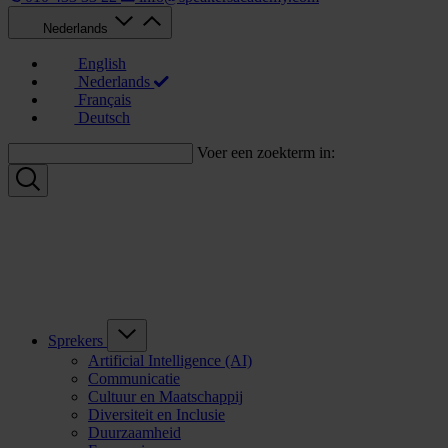
Nederlands
English
Nederlands
Français
Deutsch
Voer een zoekterm in:
Sprekers
Artificial Intelligence (AI)
Communicatie
Cultuur en Maatschappij
Diversiteit en Inclusie
Duurzaamheid