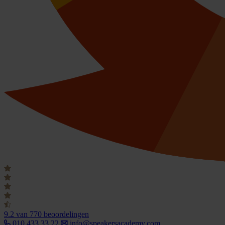
9.2
van 770 beoordelingen
010 433 33 22
info@speakersacademy.com