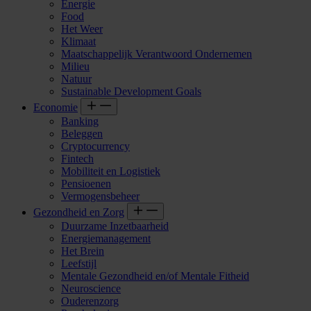
Energie
Food
Het Weer
Klimaat
Maatschappelijk Verantwoord Ondernemen
Milieu
Natuur
Sustainable Development Goals
Economie
Banking
Beleggen
Cryptocurrency
Fintech
Mobiliteit en Logistiek
Pensioenen
Vermogensbeheer
Gezondheid en Zorg
Duurzame Inzetbaarheid
Energiemanagement
Het Brein
Leefstijl
Mentale Gezondheid en/of Mentale Fitheid
Neuroscience
Ouderenzorg