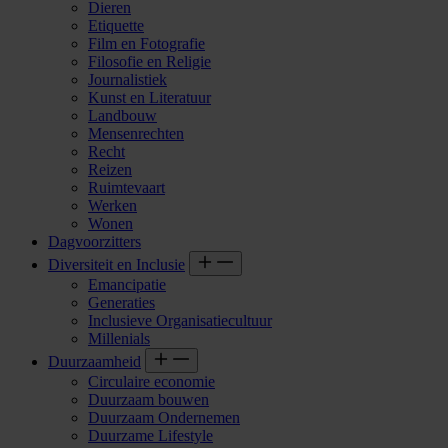
Dieren
Etiquette
Film en Fotografie
Filosofie en Religie
Journalistiek
Kunst en Literatuur
Landbouw
Mensenrechten
Recht
Reizen
Ruimtevaart
Werken
Wonen
Dagvoorzitters
Diversiteit en Inclusie
Emancipatie
Generaties
Inclusieve Organisatiecultuur
Millenials
Duurzaamheid
Circulaire economie
Duurzaam bouwen
Duurzaam Ondernemen
Duurzame Lifestyle