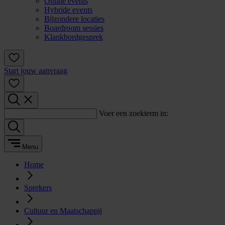
Online events
Hybride events
Bijzondere locaties
Boardroom sessies
Klankbordgesprek
Start jouw aanvraag
Voer een zoekterm in:
Menu
Home
Sprekers
Cultuur en Maatschappij