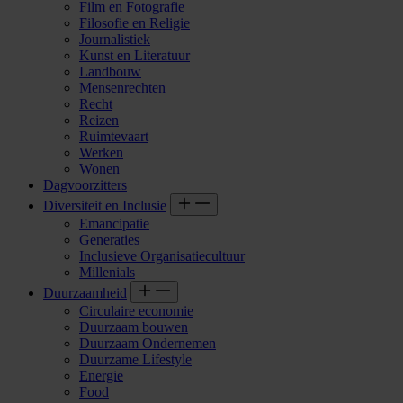
Film en Fotografie
Filosofie en Religie
Journalistiek
Kunst en Literatuur
Landbouw
Mensenrechten
Recht
Reizen
Ruimtevaart
Werken
Wonen
Dagvoorzitters
Diversiteit en Inclusie
Emancipatie
Generaties
Inclusieve Organisatiecultuur
Millenials
Duurzaamheid
Circulaire economie
Duurzaam bouwen
Duurzaam Ondernemen
Duurzame Lifestyle
Energie
Food