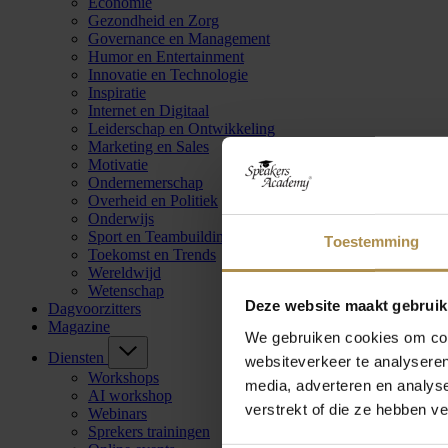
Economie
Gezondheid en Zorg
Governance en Management
Humor en Entertainment
Innovatie en Technologie
Inspiratie
Internet en Digitaal
Leiderschap en Ontwikkeling
Marketing en Sales
Motivatie
Ondernemerschap
Overheid en Politiek
Onderwijs
Sport en Teambuilding
Toestemming
Toekomst en Trends
Wereldwijd
Wetenschap
Deze website maakt gebruik
Dagvoorzitters
Magazine
We gebruiken cookies om cont
Diensten
websiteverkeer te analyseren
Workshops
media, adverteren en analys
AI workshop
verstrekt of die ze hebben v
Webinars
Sprekers trainingen