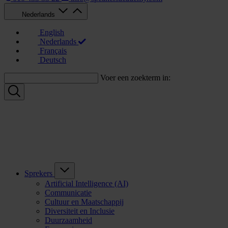
Nederlands
English
Nederlands
Français
Deutsch
Voer een zoekterm in:
Sprekers
Artificial Intelligence (AI)
Communicatie
Cultuur en Maatschappij
Diversiteit en Inclusie
Duurzaamheid