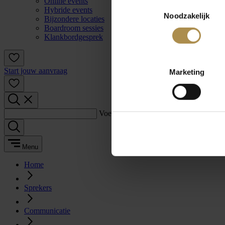
Online events
Toestemmingsselectie
Hybride events
Noodzakelijk
Bijzondere locaties
Boardroom sessies
Klankbordgesprek
Start jouw aanvraag
Marketing
Voer een zoekterm in:
Menu
Home
Sprekers
Communicatie