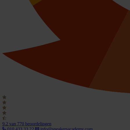
9.2
van 770 beoordelingen
010 433 33 22
info@speakersacademy.com