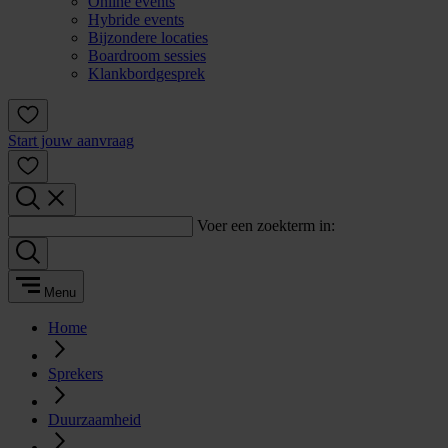
Online events
Hybride events
Bijzondere locaties
Boardroom sessies
Klankbordgesprek
Start jouw aanvraag
Voer een zoekterm in:
Menu
Home
Sprekers
Duurzaamheid