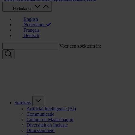
Nederlands
English
Nederlands
Français
Deutsch
Voer een zoekterm in:
Sprekers
Artificial Intelligence (AI)
Communicatie
Cultuur en Maatschappij
Diversiteit en Inclusie
Duurzaamheid