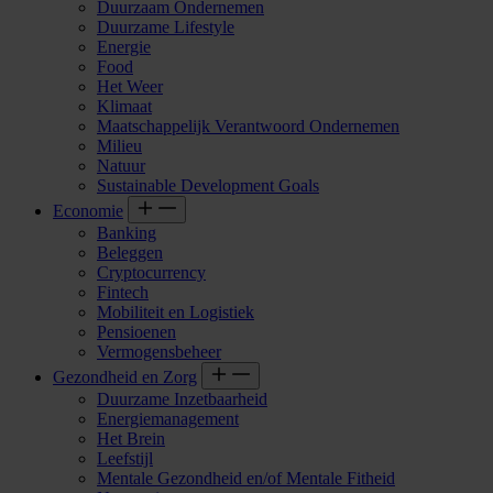
Duurzaam Ondernemen
Duurzame Lifestyle
Energie
Food
Het Weer
Klimaat
Maatschappelijk Verantwoord Ondernemen
Milieu
Natuur
Sustainable Development Goals
Economie
Banking
Beleggen
Cryptocurrency
Fintech
Mobiliteit en Logistiek
Pensioenen
Vermogensbeheer
Gezondheid en Zorg
Duurzame Inzetbaarheid
Energiemanagement
Het Brein
Leefstijl
Mentale Gezondheid en/of Mentale Fitheid