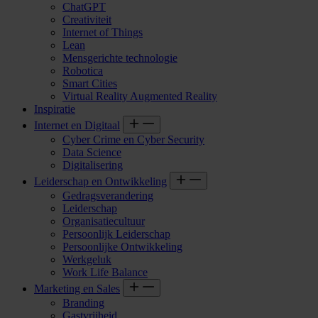
ChatGPT
Creativiteit
Internet of Things
Lean
Mensgerichte technologie
Robotica
Smart Cities
Virtual Reality Augmented Reality
Inspiratie
Internet en Digitaal
Cyber Crime en Cyber Security
Data Science
Digitalisering
Leiderschap en Ontwikkeling
Gedragsverandering
Leiderschap
Organisatiecultuur
Persoonlijk Leiderschap
Persoonlijke Ontwikkeling
Werkgeluk
Work Life Balance
Marketing en Sales
Branding
Gastvrijheid