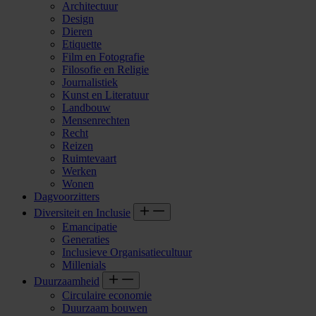
Architectuur
Design
Dieren
Etiquette
Film en Fotografie
Filosofie en Religie
Journalistiek
Kunst en Literatuur
Landbouw
Mensenrechten
Recht
Reizen
Ruimtevaart
Werken
Wonen
Dagvoorzitters
Diversiteit en Inclusie
Emancipatie
Generaties
Inclusieve Organisatiecultuur
Millenials
Duurzaamheid
Circulaire economie
Duurzaam bouwen