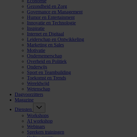
Economie
Gezondheid en Zorg
Governance en Management
Humor en Entertainment
Innovatie en Technologie
Inspiratie
Internet en Digitaal
Leiderschap en Ontwikkeling
Marketing en Sales
Motivatie
Ondernemerschap
Overheid en Politiek
Onderwijs
Sport en Teambuilding
Toekomst en Trends
Wereldwijd
Wetenschap
Dagvoorzitters
Magazine
Diensten
Workshops
AI workshop
Webinars
Sprekers trainingen