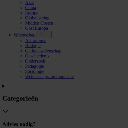
Azie
China
Europa
Globalisering
Midden Oosten
Oost Europa
Wetenschap
Astronomie
Biologie
Gedragswetenschap
Geschiedenis
Onderzoek
Pedagogie
Sociologie
Wetenschapscommunicatie
Categorieën
Advies nodig?