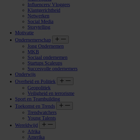
Influencers/ Vloggers
Klantgerichtheid
Netwerken
Social Media
Storytelling
Motivatie
Ondernemerschap
Jong Ondernemen
MKB
Sociaal ondernemen
Startups Scaleups
Succesvolle ondernemers
Onderwijs
Overheid en Politiek
Geopolitiek
Veiligheid en terrorisme
Sport en Teambuilding
Toekomst en Trends
Trendwatchers
Young Talents
Wereldwijd
Afrika
Amerika