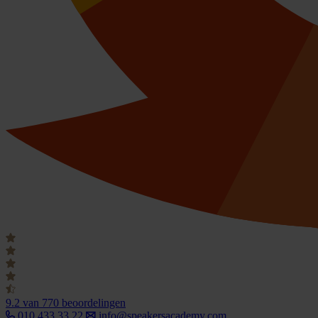
9.2
van 770 beoordelingen
010 433 33 22
info@speakersacademy.com