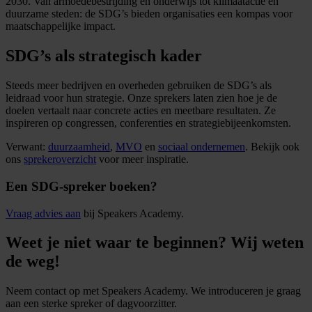
2030. Van armoedebestrijding en onderwijs tot klimaatactie en
duurzame steden: de SDG’s bieden organisaties een kompas voor
maatschappelijke impact.
SDG’s als strategisch kader
Steeds meer bedrijven en overheden gebruiken de SDG’s als
leidraad voor hun strategie. Onze sprekers laten zien hoe je de
doelen vertaalt naar concrete acties en meetbare resultaten. Ze
inspireren op congressen, conferenties en strategiebijeenkomsten.
Verwant:
duurzaamheid
,
MVO
en
sociaal ondernemen
. Bekijk ook
ons
sprekeroverzicht
voor meer inspiratie.
Een SDG-spreker boeken?
Vraag advies aan
bij Speakers Academy.
Weet je niet waar te beginnen? Wij weten
de weg!
Neem contact op met Speakers Academy. We introduceren je graag
aan een sterke spreker of dagvoorzitter.