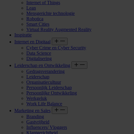
Internet of Things
Lean
Mensgerichte technologie
Robotica
Smart Cities
Virtual Reality Augmented Reality
Inspiratie
Internet en Digitaal
Cyber Crime en Cyber Security
Data Science
Digitalisering
Leiderschap en Ontwikkeling
Gedragsverandering
Leiderschap
Organisatiecultuur
Persoonlijk Leiderschap
Persoonlijke Ontwikkeling
Werkgeluk
Work Life Balance
Marketing en Sales
Branding
Gastvrijheid
Influencers/ Vloggers
Klantgerichtheid