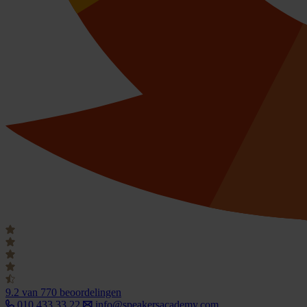
9.2
van 770 beoordelingen
010 433 33 22
info@speakersacademy.com