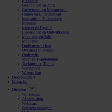
Economie
Gezondheid en Zorg
Governance en Management
Humor en Entertainment
Innovatie en Technologie
Inspiratie
Internet en Digitaal
Leiderschap en Ontwikkeling
Marketing en Sales
Motivatie
Ondernemerschap
Overheid en Politiek
Onderwijs
Sport en Teambuilding
Toekomst en Trends
Wereldwijd
Wetenschap
Dagvoorzitters
Magazine
Diensten
Workshops
AI workshop
Webinars
Sprekers trainingen