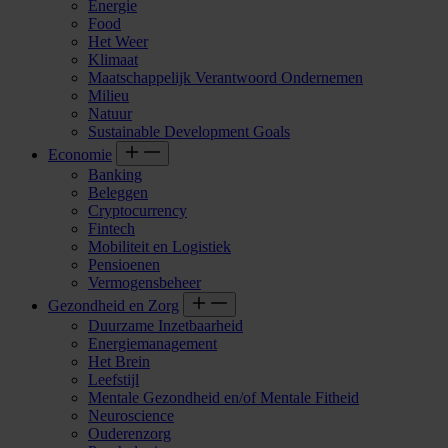
Energie
Food
Het Weer
Klimaat
Maatschappelijk Verantwoord Ondernemen
Milieu
Natuur
Sustainable Development Goals
Economie
Banking
Beleggen
Cryptocurrency
Fintech
Mobiliteit en Logistiek
Pensioenen
Vermogensbeheer
Gezondheid en Zorg
Duurzame Inzetbaarheid
Energiemanagement
Het Brein
Leefstijl
Mentale Gezondheid en/of Mentale Fitheid
Neuroscience
Ouderenzorg