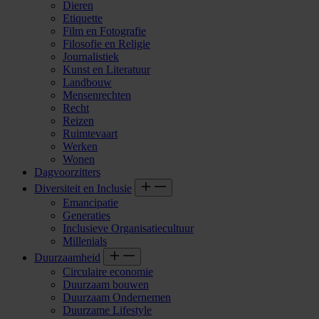
Dieren
Etiquette
Film en Fotografie
Filosofie en Religie
Journalistiek
Kunst en Literatuur
Landbouw
Mensenrechten
Recht
Reizen
Ruimtevaart
Werken
Wonen
Dagvoorzitters
Diversiteit en Inclusie
Emancipatie
Generaties
Inclusieve Organisatiecultuur
Millenials
Duurzaamheid
Circulaire economie
Duurzaam bouwen
Duurzaam Ondernemen
Duurzame Lifestyle