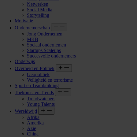
Netwerken
Social Media
Storytelling
Motivatie
Ondernemerschap
Jong Ondernemen
MKB
Sociaal ondernemen
Startups Scaleups
Succesvolle ondernemers
Onderwijs
Overheid en Politiek
Geopolitiek
Veiligheid en terrorisme
Sport en Teambuilding
Toekomst en Trends
Trendwatchers
Young Talents
Wereldwijd
Afrika
Amerika
Azie
China