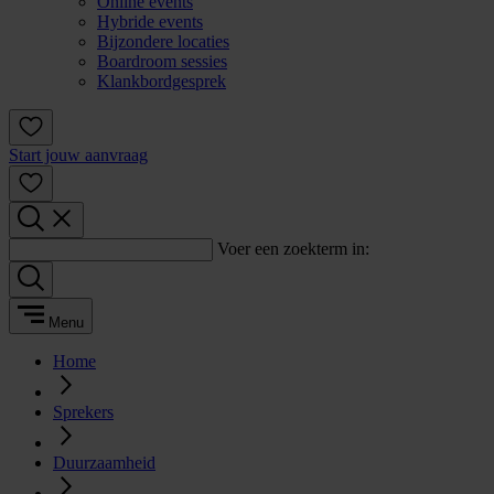
Online events
Hybride events
Bijzondere locaties
Boardroom sessies
Klankbordgesprek
Start jouw aanvraag
Voer een zoekterm in:
Menu
Home
Sprekers
Duurzaamheid