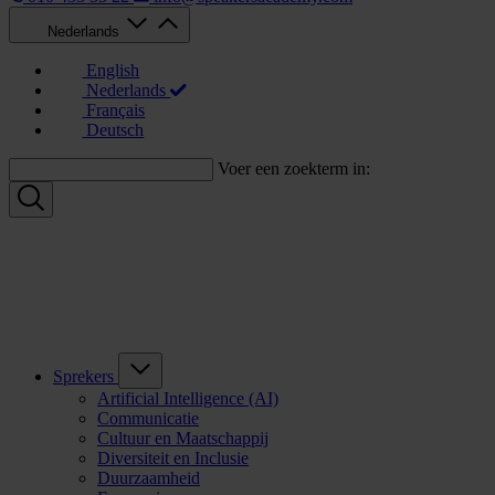
Nederlands
English
Nederlands
Français
Deutsch
Voer een zoekterm in:
Sprekers
Artificial Intelligence (AI)
Communicatie
Cultuur en Maatschappij
Diversiteit en Inclusie
Duurzaamheid