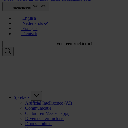
Nederlands
English
Nederlands
Français
Deutsch
Voer een zoekterm in:
Sprekers
Artificial Intelligence (AI)
Communicatie
Cultuur en Maatschappij
Diversiteit en Inclusie
Duurzaamheid