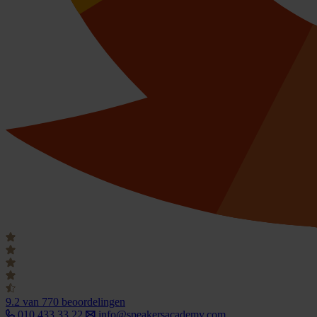
9.2
van 770 beoordelingen
010 433 33 22
info@speakersacademy.com