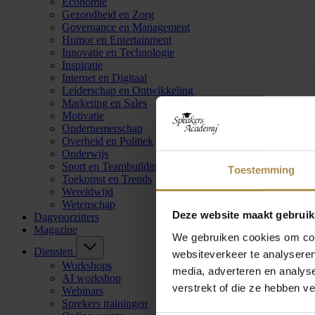
Economie
Gezondheid en Zorg
Governance en Management
Humor en Entertainment
Innovatie en Technologie
Inspiratie
Internet en Digitaal
Leiderschap en Ontwikkeling
Marketing en Sales
Motivatie
Ondernemerschap
Overheid en Politiek
Onderwijs
Sport en Teambuilding
Toestemming
Toekomst en Trends
Wereldwijd
Wetenschap
Deze website maakt gebruik
Dagvoorzitters
Magazine
We gebruiken cookies om cont
Diensten
websiteverkeer te analyseren
Workshops
media, adverteren en analys
AI workshop
verstrekt of die ze hebben v
Webinars
Sprekers trainingen