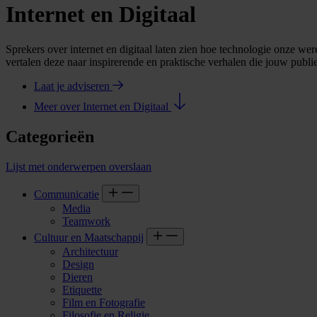
Internet en Digitaal
Sprekers over internet en digitaal laten zien hoe technologie onze wer
vertalen deze naar inspirerende en praktische verhalen die jouw publi
Laat je adviseren
Meer over Internet en Digitaal
Categorieën
Lijst met onderwerpen overslaan
Communicatie
Media
Teamwork
Cultuur en Maatschappij
Architectuur
Design
Dieren
Etiquette
Film en Fotografie
Filosofie en Religie