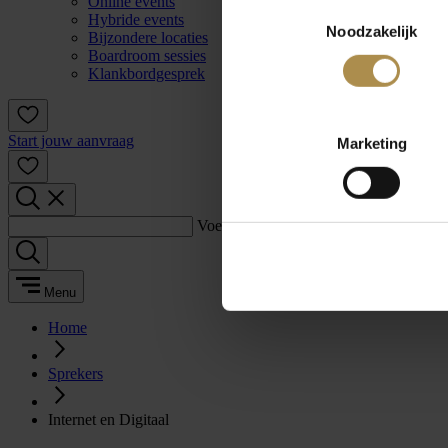
Online events
Toestemmingsselectie
Hybride events
Noodzakelijk
Bijzondere locaties
Boardroom sessies
Klankbordgesprek
Start jouw aanvraag
Marketing
Voer een zoekterm in:
Menu
Home
Sprekers
Internet en Digitaal