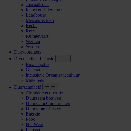
Journalistiek
Kunst en Literatuur
Landbouw
Mensenrechten
Recht
Reizen
Ruimtevaart
Werken
Wonen
Dagvoorzitters
Diversiteit en Inclusie
Emancipatie
Generaties
Inclusieve Organisatiecultuur
Millenials
Duurzaamheid
Circulaire economie
Duurzaam bouwen
Duurzaam Ondernemen
Duurzame Lifestyle
Energie
Food
Het Weer
Klimaat