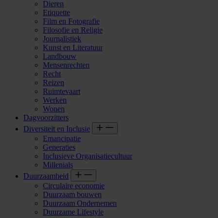
Dieren
Etiquette
Film en Fotografie
Filosofie en Religie
Journalistiek
Kunst en Literatuur
Landbouw
Mensenrechten
Recht
Reizen
Ruimtevaart
Werken
Wonen
Dagvoorzitters
Diversiteit en Inclusie
Emancipatie
Generaties
Inclusieve Organisatiecultuur
Millenials
Duurzaamheid
Circulaire economie
Duurzaam bouwen
Duurzaam Ondernemen
Duurzame Lifestyle