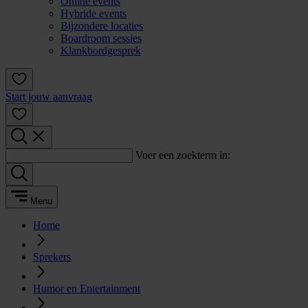
Online events
Hybride events
Bijzondere locaties
Boardroom sessies
Klankbordgesprek
Start jouw aanvraag
Voer een zoekterm in:
Menu
Home
Sprekers
Humor en Entertainment