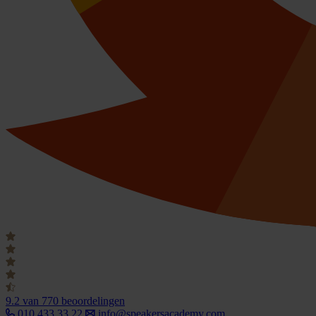
9.2
van 770 beoordelingen
010 433 33 22
info@speakersacademy.com