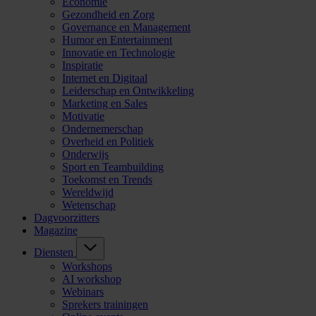
Economie
Gezondheid en Zorg
Governance en Management
Humor en Entertainment
Innovatie en Technologie
Inspiratie
Internet en Digitaal
Leiderschap en Ontwikkeling
Marketing en Sales
Motivatie
Ondernemerschap
Overheid en Politiek
Onderwijs
Sport en Teambuilding
Toekomst en Trends
Wereldwijd
Wetenschap
Dagvoorzitters
Magazine
Diensten
Workshops
AI workshop
Webinars
Sprekers trainingen