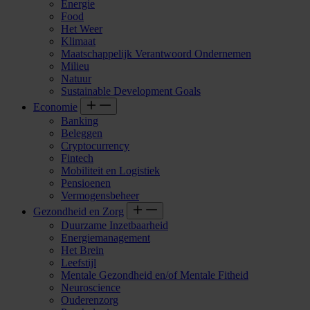
Energie
Food
Het Weer
Klimaat
Maatschappelijk Verantwoord Ondernemen
Milieu
Natuur
Sustainable Development Goals
Economie
Banking
Beleggen
Cryptocurrency
Fintech
Mobiliteit en Logistiek
Pensioenen
Vermogensbeheer
Gezondheid en Zorg
Duurzame Inzetbaarheid
Energiemanagement
Het Brein
Leefstijl
Mentale Gezondheid en/of Mentale Fitheid
Neuroscience
Ouderenzorg