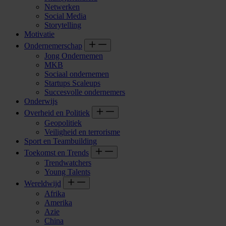
Netwerken
Social Media
Storytelling
Motivatie
Ondernemerschap
Jong Ondernemen
MKB
Sociaal ondernemen
Startups Scaleups
Succesvolle ondernemers
Onderwijs
Overheid en Politiek
Geopolitiek
Veiligheid en terrorisme
Sport en Teambuilding
Toekomst en Trends
Trendwatchers
Young Talents
Wereldwijd
Afrika
Amerika
Azie
China