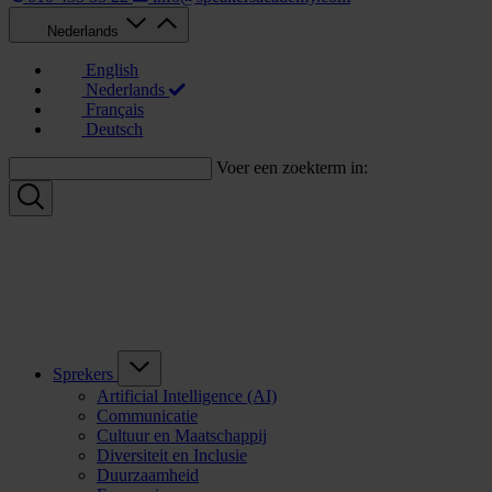
Nederlands
English
Nederlands
Français
Deutsch
Voer een zoekterm in:
Sprekers
Artificial Intelligence (AI)
Communicatie
Cultuur en Maatschappij
Diversiteit en Inclusie
Duurzaamheid