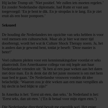
Hij lachte Trump uit: ‘Niet positief. We zullen iets moeten regelen.’
En zonder Nederlandse diplomatie, had Rutte er vast aan
toegevoegd: ‘En je bent te dik. En je stropdas is te lang. En je ziet
eruit als een boze pompoen.’
Seksueel
De houding die Nederlanders ten opzichte van seks hebben is voor
veel mensen een cultuurschok. Maar als je hier wat meer tijd
doorbrengt, wordt het wat ik Culture Shock Therapy noem. Ja, het
is anders dan je gewend bent, totdat je beseft: ‘Deze manier is
beter!’
Veel culturen pleiten voor een kennismakingsfase voordat er seks
plaatsvindt. Een Amerikaanse collega van mij legde aan haar
Nederlandse vrienden uit: ‘Ik ben al een paar weken aan het daten
met deze man. En ik denk dat dit het juiste moment is om met hem
naar bed te gaan.’ De Nederlandse vrouwen vonden dit idee
belachelijk: ‘Waarom zou je drie weken aan een man verspillen als
hij slecht in bed blijkt te zijn?’
In Amerika is het: ‘Eerst uit eten, dan seks.’ In Nederland is het:
‘Eerst seks, dan uit eten.’ (‘En ik betaal voor mijn eigen eten.’)
Die Nederlandse directheid bevalt me eigenlijk wel. Het enige