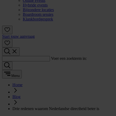
Online events
Hybride events
Bijzondere locaties
Boardroom sessies
Klankbordgesprek
Start jouw aanvraag
Voer een zoekterm in:
Menu
Home
Blog
Drie redenen waarom Nederlandse directheid beter is