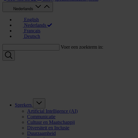
Nederlands
English
Nederlands
Français
Deutsch
Voer een zoekterm in:
Sprekers
Artificial Intelligence (AI)
Communicatie
Cultuur en Maatschappij
Diversiteit en Inclusie
Duurzaamheid