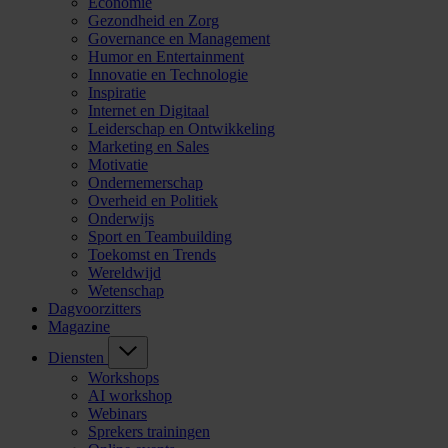
Economie
Gezondheid en Zorg
Governance en Management
Humor en Entertainment
Innovatie en Technologie
Inspiratie
Internet en Digitaal
Leiderschap en Ontwikkeling
Marketing en Sales
Motivatie
Ondernemerschap
Overheid en Politiek
Onderwijs
Sport en Teambuilding
Toekomst en Trends
Wereldwijd
Wetenschap
Dagvoorzitters
Magazine
Diensten
Workshops
AI workshop
Webinars
Sprekers trainingen