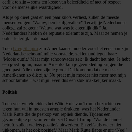
eerlijk te zijn – soms ten koste van beleefdheid of tact of respect
voor de menselijke waardigheid.
Als je op dieet gaat en een paar kilo’s verliest, zullen de meeste
mensen vragen: ‘Wauw, ben je afgevallen?’ Terwijl je Nederlandse
collega zal zeggen: ‘Wauw, wat was je eigenlijk dik!’ Ja,
Nederlanders hebben de reputatie tolerant te zijn. Maar ze nemen je
ook – letterlijk – de maat.
Toen
Greg Shapiro
zijn Amerikaanse moeder voor het eerst aan zijn
Nederlandse schoonfamilie voorstelde, zei iemand tegen haar:
‘Mooie outfit.’ Maar mijn schoonvader zei: ‘Ik dacht het niet. Je hebt
een goed figuur, maar in Amerika kun je geen kleding krijgen die
goed past. Alle maten zijn te groot. Dat komt omdat de meeste
Amerikanen zo dik zijn.’ Nu praat mijn moeder niet meer met mijn
schoonfamilie – wat mijn leven dus een stuk makkelijker maakt.
Politiek
Toen veel wereldleiders het Witte Huis van Trump bezochten en
tegen hun wil in moesten armpje drukken, was het Nederlander
Mark Rutte die de pestkop van repliek diende. Tijdens een
gezamenlijke persconferentie zei Donald Trump: ‘Wat de handel
betreft, zullen we iets positiefs uitwerken. En zelfs als we er niet
uitkomen, is het ook positief.’ Maar Mark Rutte flapte er uit: ‘Nee!’