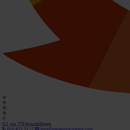
9.2
van 770 beoordelingen
010 433 33 22
info@speakersacademy.com