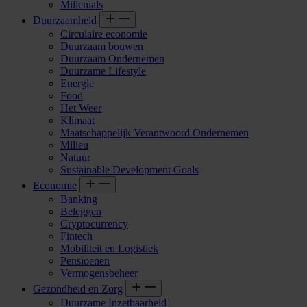
Millenials
Duurzaamheid
Circulaire economie
Duurzaam bouwen
Duurzaam Ondernemen
Duurzame Lifestyle
Energie
Food
Het Weer
Klimaat
Maatschappelijk Verantwoord Ondernemen
Milieu
Natuur
Sustainable Development Goals
Economie
Banking
Beleggen
Cryptocurrency
Fintech
Mobiliteit en Logistiek
Pensioenen
Vermogensbeheer
Gezondheid en Zorg
Duurzame Inzetbaarheid