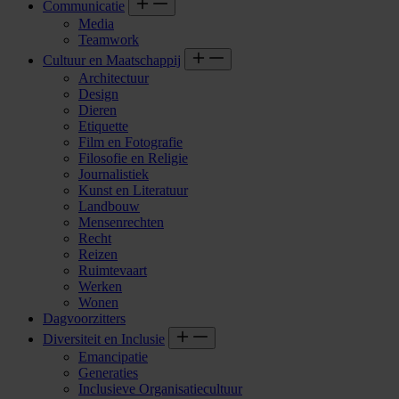
Communicatie
Media
Teamwork
Cultuur en Maatschappij
Architectuur
Design
Dieren
Etiquette
Film en Fotografie
Filosofie en Religie
Journalistiek
Kunst en Literatuur
Landbouw
Mensenrechten
Recht
Reizen
Ruimtevaart
Werken
Wonen
Dagvoorzitters
Diversiteit en Inclusie
Emancipatie
Generaties
Inclusieve Organisatiecultuur