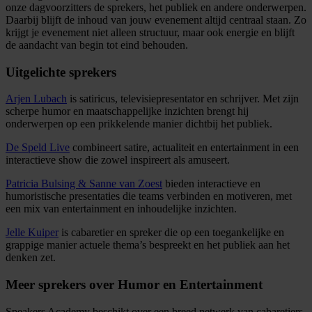
onze dagvoorzitters de sprekers, het publiek en andere onderwerpen.
Daarbij blijft de inhoud van jouw evenement altijd centraal staan. Zo
krijgt je evenement niet alleen structuur, maar ook energie en blijft
de aandacht van begin tot eind behouden.
Uitgelichte sprekers
Arjen Lubach
is satiricus, televisiepresentator en schrijver. Met zijn
scherpe humor en maatschappelijke inzichten brengt hij
onderwerpen op een prikkelende manier dichtbij het publiek.
De Speld Live
combineert satire, actualiteit en entertainment in een
interactieve show die zowel inspireert als amuseert.
Patricia Bulsing & Sanne van Zoest
bieden interactieve en
humoristische presentaties die teams verbinden en motiveren, met
een mix van entertainment en inhoudelijke inzichten.
Jelle Kuiper
is cabaretier en spreker die op een toegankelijke en
grappige manier actuele thema’s bespreekt en het publiek aan het
denken zet.
Meer sprekers over Humor en Entertainment
Speakers Academy beschikt over een breed netwerk van cabaretiers,