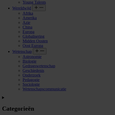
Young Talents
Wereldwijd
Afrika
Amerika
Azie
China
Europa
Globalisering
Midden Oosten
Oost Europa
Wetenschap
Astronomie
Biologie
Gedragswetenschap
Geschiedenis
Onderzoek
Pedagogie
Sociologie
Wetenschapscommunicatie
Categorieën