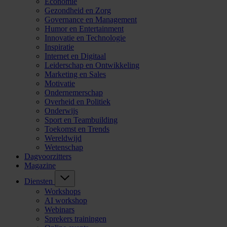
Economie
Gezondheid en Zorg
Governance en Management
Humor en Entertainment
Innovatie en Technologie
Inspiratie
Internet en Digitaal
Leiderschap en Ontwikkeling
Marketing en Sales
Motivatie
Ondernemerschap
Overheid en Politiek
Onderwijs
Sport en Teambuilding
Toekomst en Trends
Wereldwijd
Wetenschap
Dagvoorzitters
Magazine
Diensten
Workshops
AI workshop
Webinars
Sprekers trainingen