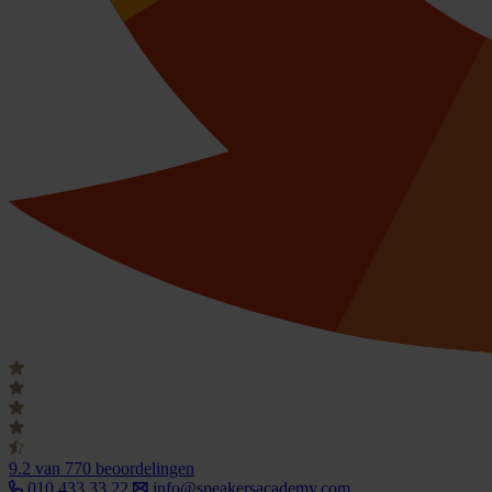
9.2
van 770 beoordelingen
010 433 33 22
info@speakersacademy.com