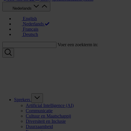
Nederlands
English
Nederlands
Français
Deutsch
Voer een zoekterm in:
Sprekers
Artificial Intelligence (AI)
Communicatie
Cultuur en Maatschappij
Diversiteit en Inclusie
Duurzaamheid