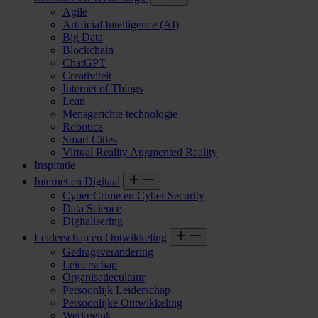
Agile
Artificial Intelligence (AI)
Big Data
Blockchain
ChatGPT
Creativiteit
Internet of Things
Lean
Mensgerichte technologie
Robotica
Smart Cities
Virtual Reality Augmented Reality
Inspiratie
Internet en Digitaal
Cyber Crime en Cyber Security
Data Science
Digitalisering
Leiderschap en Ontwikkeling
Gedragsverandering
Leiderschap
Organisatiecultuur
Persoonlijk Leiderschap
Persoonlijke Ontwikkeling
Werkgeluk