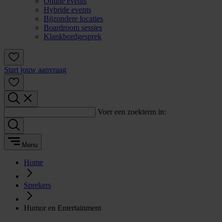
Online events
Hybride events
Bijzondere locaties
Boardroom sessies
Klankbordgesprek
Start jouw aanvraag
Voer een zoekterm in:
Menu
Home
Sprekers
Humor en Entertainment