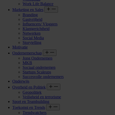
Work Life Balance
Marketing en Sales
Branding
Gastvrijheid
Influencers/ Vloggers
Klantgerichtheid
Netwerken
Social Media
Storytelling
Motivatie
Ondernemerschap
Jong Ondernemen
MKB
Sociaal ondernemen
Startups Scaleups
Succesvolle ondernemers
Onderwijs
Overheid en Politiek
Geopolitiek
Veiligheid en terrorisme
Sport en Teambuilding
Toekomst en Trends
Trendwatchers