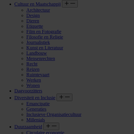
Cultuur en Maatschappij
Architectuur
Design
Dieren
Etiquette
Film en Fotografie
Filosofie en Religie
Journalistiek
Kunst en Literatuur
Landbouw
Mensenrechten
Recht
Reizen
Ruimtevaart
Werken
Wonen
Dagvoorzitters
Diversiteit en Inclusie
Emancipatie
Generaties
Inclusieve Organisatiecultuur
Millenials
Duurzaamheid
Circulaire economie