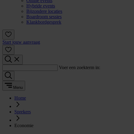
Online events
Hybride events
Bijzondere locaties
Boardroom sessies
Klankbordgesprek
Start jouw aanvraag
Voer een zoekterm in:
Menu
Home
Sprekers
Economie