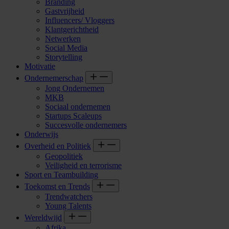
Branding
Gastvrijheid
Influencers/ Vloggers
Klantgerichtheid
Netwerken
Social Media
Storytelling
Motivatie
Ondernemerschap
Jong Ondernemen
MKB
Sociaal ondernemen
Startups Scaleups
Succesvolle ondernemers
Onderwijs
Overheid en Politiek
Geopolitiek
Veiligheid en terrorisme
Sport en Teambuilding
Toekomst en Trends
Trendwatchers
Young Talents
Wereldwijd
Afrika