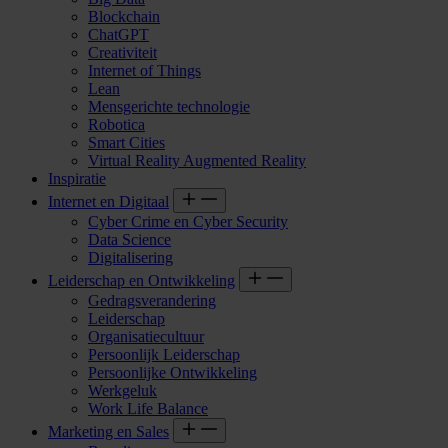
Blockchain
ChatGPT
Creativiteit
Internet of Things
Lean
Mensgerichte technologie
Robotica
Smart Cities
Virtual Reality Augmented Reality
Inspiratie
Internet en Digitaal
Cyber Crime en Cyber Security
Data Science
Digitalisering
Leiderschap en Ontwikkeling
Gedragsverandering
Leiderschap
Organisatiecultuur
Persoonlijk Leiderschap
Persoonlijke Ontwikkeling
Werkgeluk
Work Life Balance
Marketing en Sales