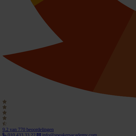
9.2
van 770 beoordelingen
010 433 33 22
info@speakersacademy.com