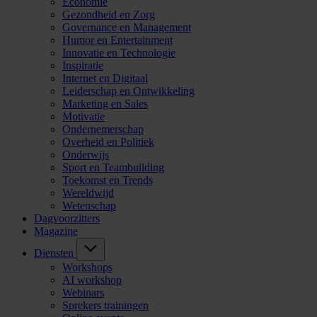
Economie
Gezondheid en Zorg
Governance en Management
Humor en Entertainment
Innovatie en Technologie
Inspiratie
Internet en Digitaal
Leiderschap en Ontwikkeling
Marketing en Sales
Motivatie
Ondernemerschap
Overheid en Politiek
Onderwijs
Sport en Teambuilding
Toekomst en Trends
Wereldwijd
Wetenschap
Dagvoorzitters
Magazine
Diensten
Workshops
AI workshop
Webinars
Sprekers trainingen