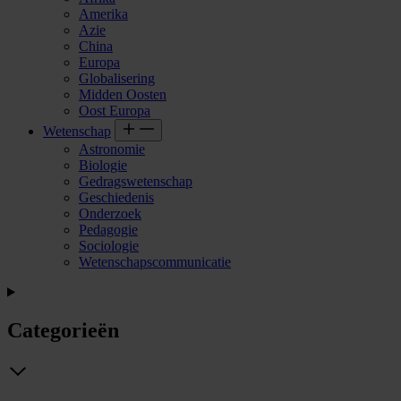
Amerika
Azie
China
Europa
Globalisering
Midden Oosten
Oost Europa
Wetenschap
Astronomie
Biologie
Gedragswetenschap
Geschiedenis
Onderzoek
Pedagogie
Sociologie
Wetenschapscommunicatie
Categorieën