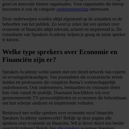
groei en innovatie binnen organisaties. Voor organisaties die hierop
inzoomen is ook de categorie
ondernemerschap
interessant.
Deze onderwerpen worden altijd afgestemd op de actualiteit en de
behoeften van het publiek. Zo weet je zeker dat een spreker over
economie of financiën altijd relevant, actueel en inspirerend is. De
consultants van Speakers Academy helpen je graag de juiste spreker
te kiezen.
Welke type sprekers over Economie en
Financiën zijn er?
Speakers Academy werkt samen met een breed netwerk van experts
en ervaringsdeskundigen. Van journalisten die economische trends
duiden tot professoren die complexe thema’s wetenschappelijk
onderbouwen. Ook ondernemers, bestuurders en visionairs delen
hun visie vanuit de praktijk. Daarnaast beschikken wij over
gerenommeerde TV-persoonlijkheden en economen die bekendstaan
om hun scherpe analyses en inspirerende verhalen.
Benieuwd met welke sprekers over economie en/of financiën
Speakers Academy samenwerkt? Bekijk op deze pagina alle
sprekers over economie en financiën. Wil je liever direct een breder
overzicht krijgen? Bekijk dan
alle sprekers
waarmee Speakers