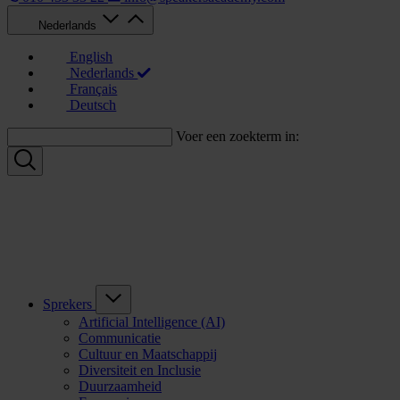
Nederlands
English
Nederlands
Français
Deutsch
Voer een zoekterm in:
Sprekers
Artificial Intelligence (AI)
Communicatie
Cultuur en Maatschappij
Diversiteit en Inclusie
Duurzaamheid