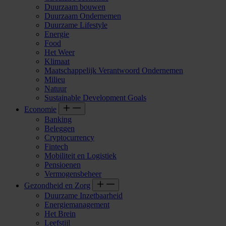
Duurzaam bouwen
Duurzaam Ondernemen
Duurzame Lifestyle
Energie
Food
Het Weer
Klimaat
Maatschappelijk Verantwoord Ondernemen
Milieu
Natuur
Sustainable Development Goals
Economie
Banking
Beleggen
Cryptocurrency
Fintech
Mobiliteit en Logistiek
Pensioenen
Vermogensbeheer
Gezondheid en Zorg
Duurzame Inzetbaarheid
Energiemanagement
Het Brein
Leefstijl