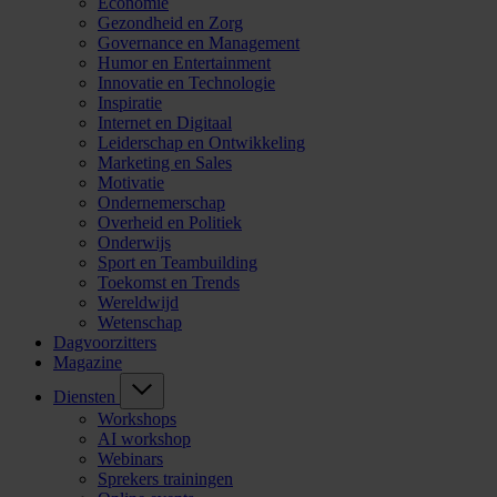
Economie
Gezondheid en Zorg
Governance en Management
Humor en Entertainment
Innovatie en Technologie
Inspiratie
Internet en Digitaal
Leiderschap en Ontwikkeling
Marketing en Sales
Motivatie
Ondernemerschap
Overheid en Politiek
Onderwijs
Sport en Teambuilding
Toekomst en Trends
Wereldwijd
Wetenschap
Dagvoorzitters
Magazine
Diensten
Workshops
AI workshop
Webinars
Sprekers trainingen