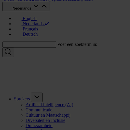
Nederlands
English
Nederlands
Français
Deutsch
Voer een zoekterm in:
Sprekers
Artificial Intelligence (AI)
Communicatie
Cultuur en Maatschappij
Diversiteit en Inclusie
Duurzaamheid