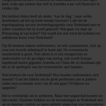
land, scale-ups zoeken hun heil in Amerika waar wél financiers te
vinden zijn.
Het kabinet-Jetten heeft als motto ‘Aan de slag’, maar welke
doorbraken zal het op korte termijn forceren? Lukt het de
regeringsploeg om een investeringsagenda voor Nederland neer te
zetten waardoor het tij wordt gekeerd? Wat gaan we daar op
Prinsjesdag al van horen? Dat wordt een test: kiest het kabinet een
ambitieuze koers voor Nederland?
Op dit moment maken ondernemers, en ook consumenten, zich op
voor een tweede inflatiegolf in korte tijd. De economische
onzekerheid is groot. Niet alleen is er een energiecrisis en
ondervinden we de gevolgen van oorlog, ook wordt Europa
ingeklemd tussen giganten Amerika en China die zo dominant zijn
dat ze de spelregels van het economische spel bepalen.
Wat betekent dit voor Nederland? Hoe houden ondernemers zich
staande? Gaat het lukken om de grote problemen aan te pakken
zodat onze economie weer van de rem gaat? Of blijven we
sappelen?
Het is verleidelijk om te somberen. Maar met negativiteit komen we
niet verder. Daarmee krikken we de investeringen in Nederland niet
op en daarmee creëren we geen stabiele omgeving voor innovatieve,