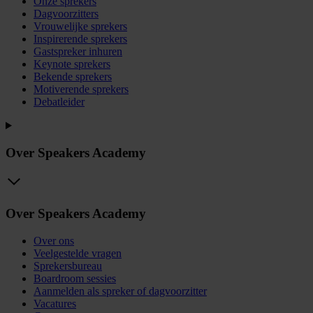
Onze sprekers
Dagvoorzitters
Vrouwelijke sprekers
Inspirerende sprekers
Gastspreker inhuren
Keynote sprekers
Bekende sprekers
Motiverende sprekers
Debatleider
Over Speakers Academy
Over Speakers Academy
Over ons
Veelgestelde vragen
Sprekersbureau
Boardroom sessies
Aanmelden als spreker of dagvoorzitter
Vacatures