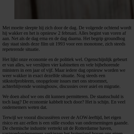
Met moeite sleepte hij zich door de dag. De volgende ochtend wordt
hij wakker en het is opnieuw 2 februari. Alles begint van voren af
aan. Net als de dag erna en de dag daarna. Het begrip groundhog
day staat sinds deze film uit 1993 voor een monotone, zich steeds
repeterende situatie.
Het lijkt onze economie en de politiek wel. Ogenschijnlijk gebeurt
er van alles, we verslijten vier kabinetten en vele bijbehorende
ministers in een jaar of vijf. Maar iedere dag opnieuw worden we
weer wakker in exact dezelfde situatie. Nog steeds een
stikstofprobleem, onopgeloste issues met ons stroomnet,
achterblijvende woningbouw, discussies over asiel en migratie.
We doen alsof we ons dit kunnen permitteren. De staatsschuld is
toch laag? De economie kabbelt toch door? Het is schijn. En veel
ondernemers weten dat.
Terwijl we vooral discussiëren over de AOW-leeftijd, het eigen
risico en azc-rellen is een stille exodus van ondernemingen gaande.
De chemische industrie vertrekt uit de Rotterdamse haven,
vastgoedondernemers verkiezen het buitenland boven ons eigen