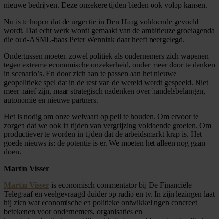
nieuwe bedrijven. Deze onzekere tijden bieden ook volop kansen.
Nu is te hopen dat de urgentie in Den Haag voldoende gevoeld
wordt. Dat echt werk wordt gemaakt van de ambitieuze groeiagenda
die oud-ASML-baas Peter Wennink daar heeft neergelegd.
Ondertussen moeten zowel politiek als ondernemers zich wapenen
tegen extreme economische onzekerheid, onder meer door te denken
in scenario’s. En door zich aan te passen aan het nieuwe
geopolitieke spel dat in de rest van de wereld wordt gespeeld. Niet
meer naïef zijn, maar strategisch nadenken over handelsbelangen,
autonomie en nieuwe partners.
Het is nodig om onze welvaart op peil te houden. Om ervoor te
zorgen dat we ook in tijden van vergrijzing voldoende groeien. Om
productiever te worden in tijden dat de arbeidsmarkt krap is. Het
goede nieuws is: de potentie is er. We moeten het alleen nog gaan
doen.
Martin Visser
Martin Visser
is economisch commentator bij De Financiële
Telegraaf en veelgevraagd duider op radio en tv. In zijn lezingen laat
hij zien wat economische en politieke ontwikkelingen concreet
betekenen voor ondernemers, organisaties en