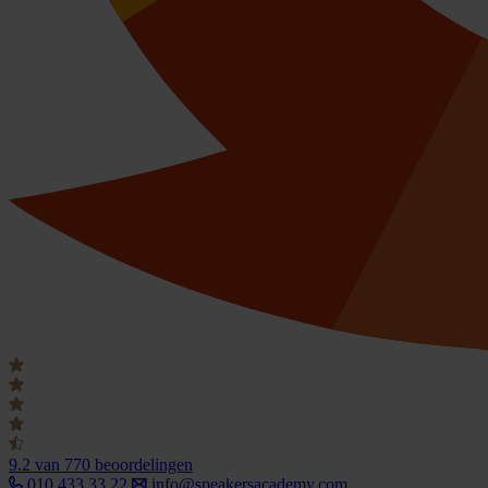
9.2
van 770 beoordelingen
010 433 33 22
info@speakersacademy.com