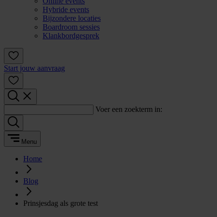
Online events
Hybride events
Bijzondere locaties
Boardroom sessies
Klankbordgesprek
Start jouw aanvraag
Voer een zoekterm in:
Menu
Home
Blog
Prinsjesdag als grote test