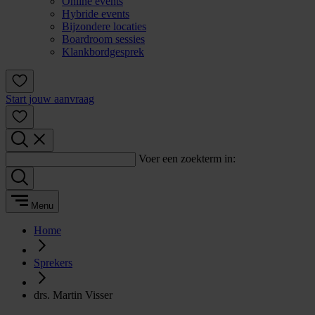
Online events
Hybride events
Bijzondere locaties
Boardroom sessies
Klankbordgesprek
Start jouw aanvraag
Voer een zoekterm in:
Menu
Home
Sprekers
drs. Martin Visser