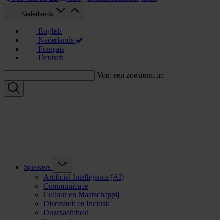
Nederlands
English
Nederlands
Français
Deutsch
Voer een zoekterm in:
Sprekers
Artificial Intelligence (AI)
Communicatie
Cultuur en Maatschappij
Diversiteit en Inclusie
Duurzaamheid