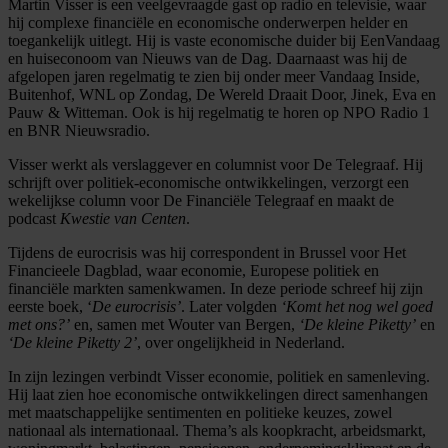
Martin Visser is een veelgevraagde gast op radio en televisie, waar
hij complexe financiële en economische onderwerpen helder en
toegankelijk uitlegt. Hij is vaste economische duider bij EenVandaag
en huiseconoom van Nieuws van de Dag. Daarnaast was hij de
afgelopen jaren regelmatig te zien bij onder meer Vandaag Inside,
Buitenhof, WNL op Zondag, De Wereld Draait Door, Jinek, Eva en
Pauw & Witteman. Ook is hij regelmatig te horen op NPO Radio 1
en BNR Nieuwsradio.
Visser werkt als verslaggever en columnist voor De Telegraaf. Hij
schrijft over politiek-economische ontwikkelingen, verzorgt een
wekelijkse column voor De Financiële Telegraaf en maakt de
podcast
Kwestie van Centen
.
Tijdens de eurocrisis was hij correspondent in Brussel voor Het
Financieele Dagblad, waar economie, Europese politiek en
financiële markten samenkwamen. In deze periode schreef hij zijn
eerste boek, ‘
De eurocrisis’
. Later volgden
‘Komt het nog wel goed
met ons?’
en, samen met Wouter van Bergen,
‘De kleine Piketty’
en
‘De kleine Piketty 2’
, over ongelijkheid in Nederland.
In zijn lezingen verbindt Visser economie, politiek en samenleving.
Hij laat zien hoe economische ontwikkelingen direct samenhangen
met maatschappelijke sentimenten en politieke keuzes, zowel
nationaal als internationaal. Thema’s als koopkracht, arbeidsmarkt,