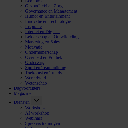
Economie
Gezondheid en Zorg
Governance en Management
Humor en Entertainment
Innovatie en Technologie
Inspiratie
Internet en Digitaal
Leiderschap en Ontwikkeling
Marketing en Sales
Motivatie
Ondernemerschap
Overheid en Politiek
Onderwijs
Sport en Teambuilding
Toekomst en Trends
Wereldwijd
Wetenschap
Dagvoorzitters
Magazine
Diensten
Workshops
AI workshop
Webinars
Sprekers trainingen