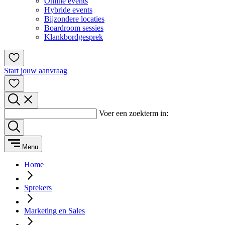
Online events
Hybride events
Bijzondere locaties
Boardroom sessies
Klankbordgesprek
Start jouw aanvraag
Voer een zoekterm in:
Menu
Home
Sprekers
Marketing en Sales