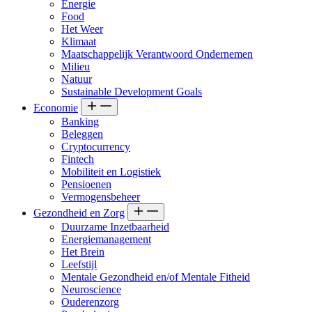
Energie
Food
Het Weer
Klimaat
Maatschappelijk Verantwoord Ondernemen
Milieu
Natuur
Sustainable Development Goals
Economie
Banking
Beleggen
Cryptocurrency
Fintech
Mobiliteit en Logistiek
Pensioenen
Vermogensbeheer
Gezondheid en Zorg
Duurzame Inzetbaarheid
Energiemanagement
Het Brein
Leefstijl
Mentale Gezondheid en/of Mentale Fitheid
Neuroscience
Ouderenzorg