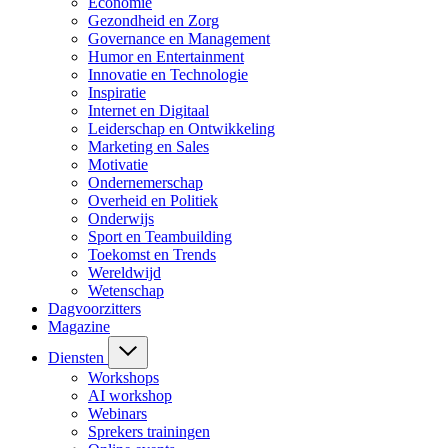
Economie
Gezondheid en Zorg
Governance en Management
Humor en Entertainment
Innovatie en Technologie
Inspiratie
Internet en Digitaal
Leiderschap en Ontwikkeling
Marketing en Sales
Motivatie
Ondernemerschap
Overheid en Politiek
Onderwijs
Sport en Teambuilding
Toekomst en Trends
Wereldwijd
Wetenschap
Dagvoorzitters
Magazine
Diensten
Workshops
AI workshop
Webinars
Sprekers trainingen