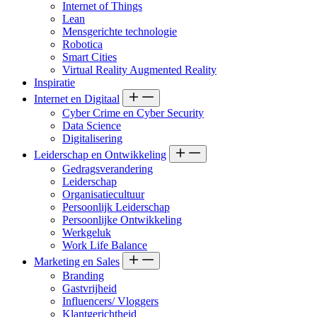
Internet of Things
Lean
Mensgerichte technologie
Robotica
Smart Cities
Virtual Reality Augmented Reality
Inspiratie
Internet en Digitaal
Cyber Crime en Cyber Security
Data Science
Digitalisering
Leiderschap en Ontwikkeling
Gedragsverandering
Leiderschap
Organisatiecultuur
Persoonlijk Leiderschap
Persoonlijke Ontwikkeling
Werkgeluk
Work Life Balance
Marketing en Sales
Branding
Gastvrijheid
Influencers/ Vloggers
Klantgerichtheid