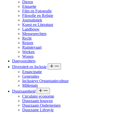
Dieren
Etiquette
Film en Fotografie
Filosofie en Religie
Journalistiek
Kunst en Literatuur
Landbouw
Mensenrechten
Recht
Reizen
Ruimtevaart
Werken
Wonen
Dagvoorzitters
Diversiteit en Inclusie
Emancipatie
Generaties
Inclusieve Organisatiecultuur
Millenials
Duurzaamheid
Circulaire economie
Duurzaam bouwen
Duurzaam Ondernemen
Duurzame Lifestyle