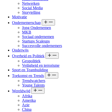
Netwerken
Social Media
Storytelling
Motivatie
Ondernemerschap
Jong Ondernemen
MKB
Sociaal ondernemen
Startups Scaleups
Succesvolle ondernemers
Onderwijs
Overheid en Politiek
Geopolitiek
Veiligheid en terrorisme
Sport en Teambuilding
Toekomst en Trends
Trendwatchers
Young Talents
Wereldwijd
Afrika
Amerika
Azie
China