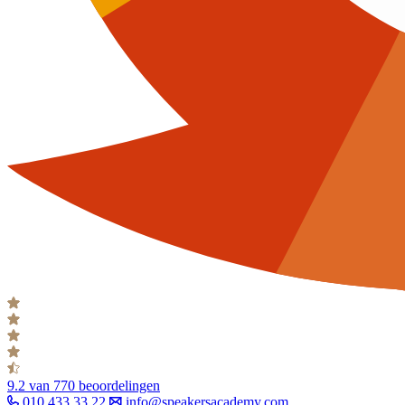
9.2
van 770 beoordelingen
010 433 33 22
info@speakersacademy.com