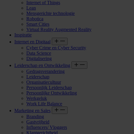
Internet of Things
Lean
Mensgerichte technologie
Robotica
Smart Cities
Virtual Reality Augmented Reality
Inspiratie
Internet en Digitaal
Cyber Crime en Cyber Security
Data Science
Digitalisering
Leiderschap en Ontwikkeling
Gedragsverandering
Leiderschap
Organisatiecultuur
Persoonlijk Leiderschap
Persoonlijke Ontwikkeling
Werkgeluk
Work Life Balance
Marketing en Sales
Branding
Gastvrijheid
Influencers/ Vloggers
Klantgerichtheid