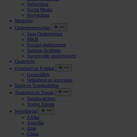
Netwerken
Social Media
Storytelling
Motivatie
Ondernemerschap
Jong Ondernemen
MKB
Sociaal ondernemen
Startups Scaleups
Succesvolle ondernemers
Onderwijs
Overheid en Politiek
Geopolitiek
Veiligheid en terrorisme
Sport en Teambuilding
Toekomst en Trends
Trendwatchers
Young Talents
Wereldwijd
Afrika
Amerika
Azie
China