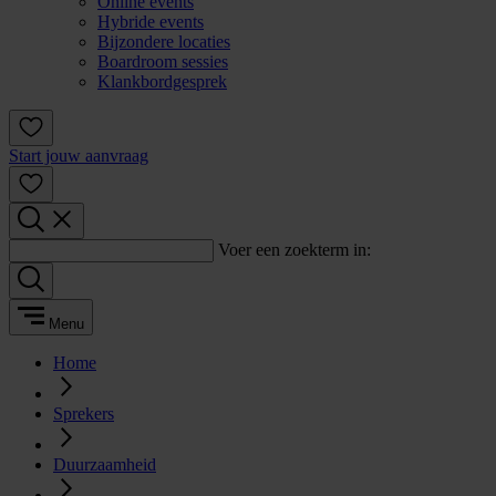
Online events
Hybride events
Bijzondere locaties
Boardroom sessies
Klankbordgesprek
Start jouw aanvraag
Voer een zoekterm in:
Menu
Home
Sprekers
Duurzaamheid