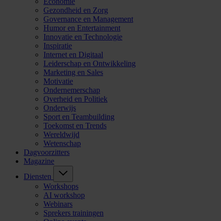
Economie
Gezondheid en Zorg
Governance en Management
Humor en Entertainment
Innovatie en Technologie
Inspiratie
Internet en Digitaal
Leiderschap en Ontwikkeling
Marketing en Sales
Motivatie
Ondernemerschap
Overheid en Politiek
Onderwijs
Sport en Teambuilding
Toekomst en Trends
Wereldwijd
Wetenschap
Dagvoorzitters
Magazine
Diensten
Workshops
AI workshop
Webinars
Sprekers trainingen