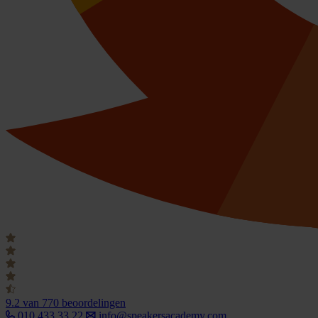
9.2
van 770 beoordelingen
010 433 33 22
info@speakersacademy.com