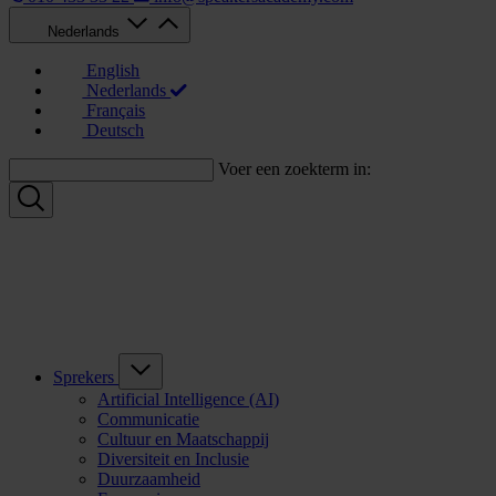
Nederlands
English
Nederlands
Français
Deutsch
Voer een zoekterm in:
Sprekers
Artificial Intelligence (AI)
Communicatie
Cultuur en Maatschappij
Diversiteit en Inclusie
Duurzaamheid