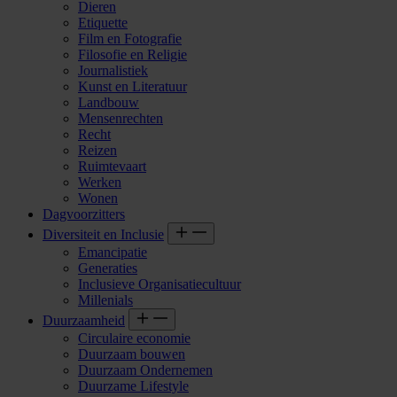
Dieren
Etiquette
Film en Fotografie
Filosofie en Religie
Journalistiek
Kunst en Literatuur
Landbouw
Mensenrechten
Recht
Reizen
Ruimtevaart
Werken
Wonen
Dagvoorzitters
Diversiteit en Inclusie
Emancipatie
Generaties
Inclusieve Organisatiecultuur
Millenials
Duurzaamheid
Circulaire economie
Duurzaam bouwen
Duurzaam Ondernemen
Duurzame Lifestyle