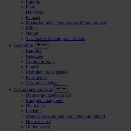
Energie
Food
Het Weer
Klimaat
Maatschappelijk Verantwoord Ondernemen
Milieu
Natuur
Sustainable Development Goals
Economie
Banking
Beleggen
Cryptocurrency
Fintech
Mobiliteit en Logistiek
Pensioenen
Vermogensbeheer
Gezondheid en Zorg
Duurzame Inzetbaarheid
Energiemanagement
Het Brein
Leefstijl
Mentale Gezondheid en/of Mentale Fitheid
Neuroscience
Ouderenzorg