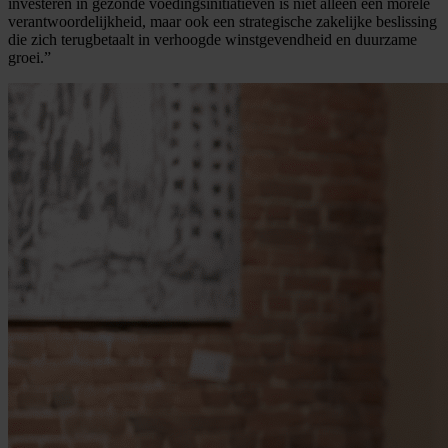
investeren in gezonde voedingsinitiatieven is niet alleen een morele
verantwoordelijkheid, maar ook een strategische zakelijke beslissing
die zich terugbetaalt in verhoogde winstgevendheid en duurzame
groei.”