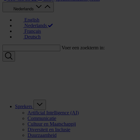
Nederlands
English
Nederlands
Français
Deutsch
Voer een zoekterm in:
Sprekers
Artificial Intelligence (AI)
Communicatie
Cultuur en Maatschappij
Diversiteit en Inclusie
Duurzaamheid