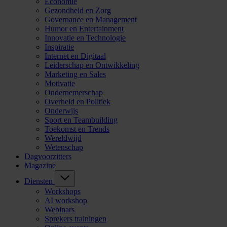
Economie
Gezondheid en Zorg
Governance en Management
Humor en Entertainment
Innovatie en Technologie
Inspiratie
Internet en Digitaal
Leiderschap en Ontwikkeling
Marketing en Sales
Motivatie
Ondernemerschap
Overheid en Politiek
Onderwijs
Sport en Teambuilding
Toekomst en Trends
Wereldwijd
Wetenschap
Dagvoorzitters
Magazine
Diensten
Workshops
AI workshop
Webinars
Sprekers trainingen