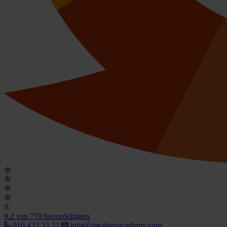
9.2
van 770 beoordelingen
010 433 33 22
info@speakersacademy.com