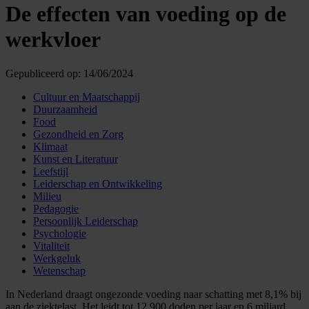
De effecten van voeding op de
werkvloer
Gepubliceerd op:
14/06/2024
Cultuur en Maatschappij
Duurzaamheid
Food
Gezondheid en Zorg
Klimaat
Kunst en Literatuur
Leefstijl
Leiderschap en Ontwikkeling
Milieu
Pedagogie
Persoonlijk Leiderschap
Psychologie
Vitaliteit
Werkgeluk
Wetenschap
In Nederland draagt ongezonde voeding naar schatting met 8,1% bij
aan de ziektelast. Het leidt tot 12.900 doden per jaar en 6 miljard