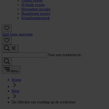
Online events
Hybride events
Bijzondere locaties
Boardroom sessies
Klankbordgesprek
Start jouw aanvraag
Voer een zoekterm in:
Menu
Home
Blog
De effecten van voeding op de werkvloer