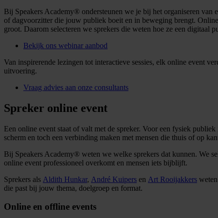
Bij Speakers Academy® ondersteunen we je bij het organiseren van een
of dagvoorzitter die jouw publiek boeit en in beweging brengt. Onlin
groot. Daarom selecteren we sprekers die weten hoe ze een digitaal p
Bekijk ons webinar aanbod
Van inspirerende lezingen tot interactieve sessies, elk online event 
uitvoering.
Vraag advies aan onze consultants
Spreker online event
Een online event staat of valt met de spreker. Voor een fysiek publiek
scherm en toch een verbinding maken met mensen die thuis of op kanto
Bij Speakers Academy® weten we welke sprekers dat kunnen. We select
online event professioneel overkomt en mensen iets bijblijft.
Sprekers als
Aldith Hunkar
,
André Kuipers
en
Art
Rooijakkers
weten 
die past bij jouw thema, doelgroep en format.
Online en offline events