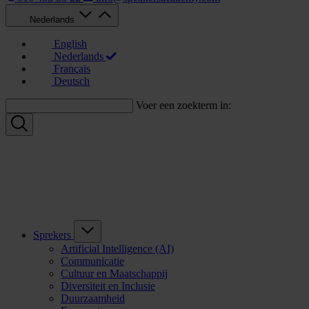
Nederlands
English
Nederlands
Français
Deutsch
Voer een zoekterm in:
Sprekers
Artificial Intelligence (AI)
Communicatie
Cultuur en Maatschappij
Diversiteit en Inclusie
Duurzaamheid