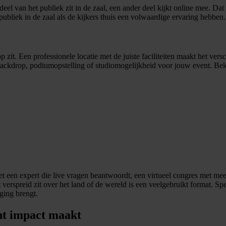
el van het publiek zit in de zaal, een ander deel kijkt online mee. Dat 
ubliek in de zaal als de kijkers thuis een volwaardige ervaring hebben.
p zit. Een professionele locatie met de juiste faciliteiten maakt het ver
 backdrop, podiumopstelling of studiomogelijkheid voor jouw event. Be
t een expert die live vragen beantwoordt, een virtueel congres met meer
 verspreid zit over het land of de wereld is een veelgebruikt format. S
ging brengt.
cht impact maakt