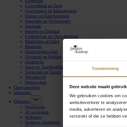
Economie
Gezondheid en Zorg
Governance en Management
Humor en Entertainment
Innovatie en Technologie
Inspiratie
Internet en Digitaal
Leiderschap en Ontwikkeling
Marketing en Sales
Motivatie
Ondernemerschap
Overheid en Politiek
Onderwijs
Sport en Teambuilding
Toestemming
Toekomst en Trends
Wereldwijd
Wetenschap
Deze website maakt gebruik
Dagvoorzitters
Magazine
We gebruiken cookies om cont
Diensten
websiteverkeer te analyseren
Workshops
media, adverteren en analys
AI workshop
verstrekt of die ze hebben v
Webinars
Sprekers trainingen