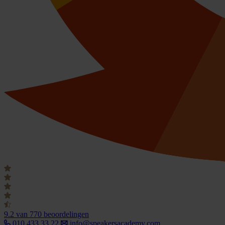
9.2
van 770 beoordelingen
010 433 33 22
info@speakersacademy.com