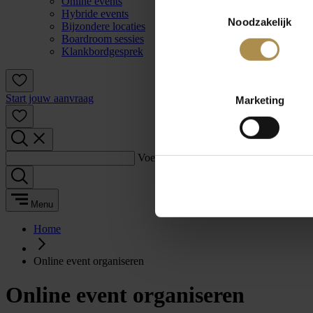
Online events
Toestemmingsselectie
Hybride events
Noodzakelijk
Bijzondere locaties
Boardroom sessies
Klankbordgesprek
Start jouw aanvraag
Marketing
Voer een zoekterm in:
Menu
Home
Online event organiseren
Online event organiseren