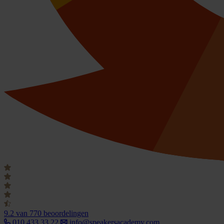
9.2
van 770 beoordelingen
010 433 33 22
info@speakersacademy.com