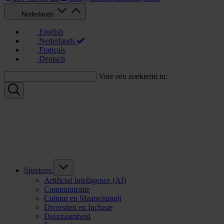
Nederlands
English
Nederlands
Français
Deutsch
Voer een zoekterm in:
Sprekers
Artificial Intelligence (AI)
Communicatie
Cultuur en Maatschappij
Diversiteit en Inclusie
Duurzaamheid