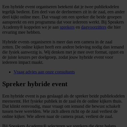
Een hybride event organiseren betekent dat je twee publieksdelen
tegelijk bedient. Een deel van de deelnemers zit in de zaal, een ander
deel kijkt online mee. Dat vraagt om een spreker die beide groepen
aanspreekt en een programma dat voor iedereen werkt. Bij Speakers
Academy® koppelen we je aan
sprekers
en
dagvoorzitters
die hier
ervaring mee hebben.
Hybride events organiseren is meer dan een camera in de zaal
zetten. De online kijker heeft een andere beleving nodig dan iemand
die fysiek aanwezig is. Wij denken met je mee over format, opzet en
de juiste keuzes per doelgroep, zodat jouw hybride event voor
iedereen impact maakt.
Vraag advies aan onze consultants
Spreker hybride event
Een hybride event is pas geslaagd als de spreker beide publieksdelen
meeneemt. Het fysieke publiek in de zaal én de online kijkers thuis.
Dat klinkt eenvoudig, maar vraagt om iemand die bewust schakelt
tussen twee werelden. Wie zich alleen richt op de zaal verliest de
online kijker. Wie alleen naar de camera praat, verliest de zaal.
Bij Speakers Academy® selecteren we sprekers die deze balans