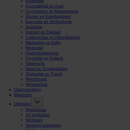
Economie
Gezondheid en Zorg
Governance en Management
Humor en Entertainment
Innovatie en Technologie
Inspiratie
Internet en Digitaal
Leiderschap en Ontwikkeling
Marketing en Sales
Motivatie
Ondernemerschap
Overheid en Politiek
Onderwijs
Sport en Teambuilding
Toekomst en Trends
Wereldwijd
Wetenschap
Dagvoorzitters
Magazine
Diensten
Workshops
AI workshop
Webinars
Sprekers trainingen