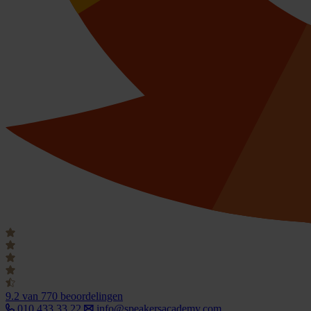
9.2
van 770 beoordelingen
010 433 33 22
info@speakersacademy.com