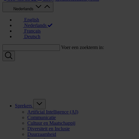
Nederlands
English
Nederlands
Français
Deutsch
Voer een zoekterm in:
Sprekers
Artificial Intelligence (AI)
Communicatie
Cultuur en Maatschappij
Diversiteit en Inclusie
Duurzaamheid