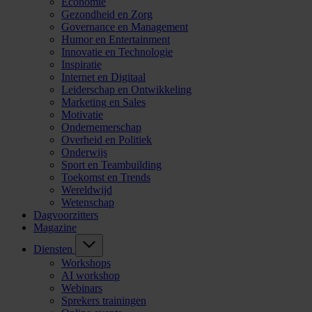
Economie
Gezondheid en Zorg
Governance en Management
Humor en Entertainment
Innovatie en Technologie
Inspiratie
Internet en Digitaal
Leiderschap en Ontwikkeling
Marketing en Sales
Motivatie
Ondernemerschap
Overheid en Politiek
Onderwijs
Sport en Teambuilding
Toekomst en Trends
Wereldwijd
Wetenschap
Dagvoorzitters
Magazine
Diensten
Workshops
AI workshop
Webinars
Sprekers trainingen