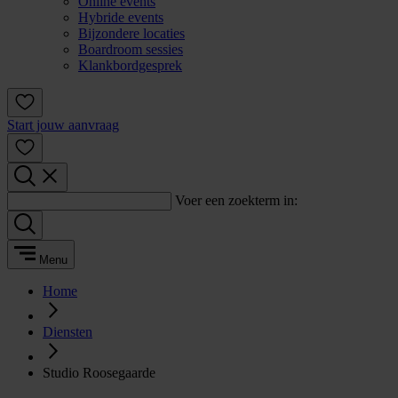
Online events
Hybride events
Bijzondere locaties
Boardroom sessies
Klankbordgesprek
Start jouw aanvraag
Voer een zoekterm in:
Menu
Home
Diensten
Studio Roosegaarde