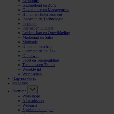
Economie
Gezondheid en Zorg
Governance en Management
Humor en Entertainment
Innovatie en Technologie
Inspiratie
Internet en Digitaal
Leiderschap en Ontwikkeling
Marketing en Sales
Motivatie
Ondernemerschap
Overheid en Politiek
Onderwijs
Sport en Teambuilding
Toekomst en Trends
Wereldwijd
Wetenschap
Dagvoorzitters
Magazine
Diensten
Workshops
AI workshop
Webinars
Sprekers trainingen