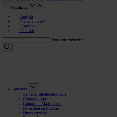
Nederlands
English
Nederlands
Français
Deutsch
Voer een zoekterm in:
Sprekers
Artificial Intelligence (AI)
Communicatie
Cultuur en Maatschappij
Diversiteit en Inclusie
Duurzaamheid