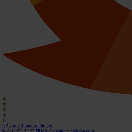
9.2
van 770 beoordelingen
010 433 33 22
info@speakersacademy.com