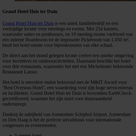
Grand Hotel Huis ter Duin
Grand Hotel Huis ter Duin
is een uniek familiebedrijf en een
veelzijdige locatie voor meetings en events. Met 254 kamers,
waaronder suites en penthouses, en 19 meeting rooms variërend van
een intieme Boardroom tot de imposante Pickéroom van 1.050 m²,
biedt het hotel ruimte voor bijeenkomsten van elke schaal.
De direct aan het strand gelegen locatie creëert een unieke omgeving
voor incentives en outdooractiviteiten. Daarnaast beschikt het hotel
over drie restaurants, waaronder het met een Michelinster bekroonde
Restaurant Latour.
Het hotel is meerdere malen bekroond met de M&IT Award voor
‘Best Overseas Hotel’, een waardering voor zijn hoge serviceniveau
en faciliteiten. Grand Hotel Huis ter Duin is bovendien EarthCheck-
gecertificeerd, waarmee het zijn inzet voor duurzaamheid
onderstreept.
Dankzij de nabijheid van Amsterdam Schiphol Airport, Amsterdam
en Den Haag is het de perfecte uitvalsbasis voor internationale
congressen en evenementen.
5 sterren hotel