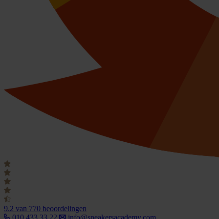
9.2
van 770 beoordelingen
010 433 33 22
info@speakersacademy.com