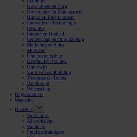
Economie
Gezondheid en Zorg
Governance en Management
Humor en Entertainment
Innovatie en Technologie
Inspiratie
Internet en Digitaal
Leiderschap en Ontwikkeling
Marketing en Sales
Motivatie
Ondernemerschap
Overheid en Politiek
Onderwijs
Sport en Teambuilding
Toekomst en Trends
Wereldwijd
Wetenschap
Dagvoorzitters
Magazine
Diensten
Workshops
AI workshop
Webinars
Sprekers trainingen