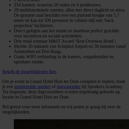
254 kamers, waarvan 20 suites en 4 penthouses;
19 multifunctionele ruimtes, allen met direct daglicht en airco.
De grootste zaal beschikt over een plafond hoogte van 5,7
meter en kan tot 500 personen in cabaret stijl met ‘back
projection’ faciliteren;
Direct gelegen aan het strand en daardoor perfect geschikt
voor incentives en sociale activiteiten;
Drie maal winnaar M&IT Award ‘Best Overseas Hotel’;
Slechts 20 minuten van Schiphol Airport en 30 minuten vanaf
Amsterdam en Den Haag;
Gratis WIFI verbinding in de kamers, vergaderzalen en
openbare ruimte.
Bekijk de mogelijkheden hier.
Om je event in Grand Hotel Huis ter Duin compleet te maken, boek
je een
inspirerende spreker
of
dagvoorzitter
bij Speakers Academy.
Ter inspiratie, deze dagvoorzitters worden regelmatig geboekt op
locatie in Grand Hotel Huis ter Duin.
Bel gerust voor meer informatie en wij praten je graag bij over de
mogelijkheden.