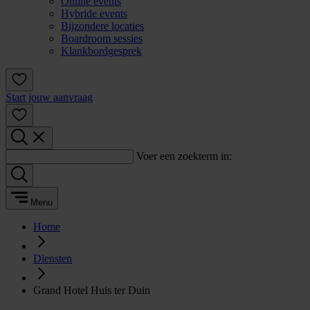
Online events
Hybride events
Bijzondere locaties
Boardroom sessies
Klankbordgesprek
Start jouw aanvraag
Voer een zoekterm in:
Menu
Home
Diensten
Grand Hotel Huis ter Duin