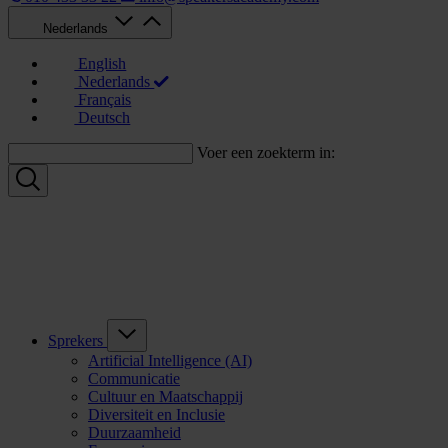
Nederlands
English
Nederlands
Français
Deutsch
Voer een zoekterm in:
Sprekers
Artificial Intelligence (AI)
Communicatie
Cultuur en Maatschappij
Diversiteit en Inclusie
Duurzaamheid