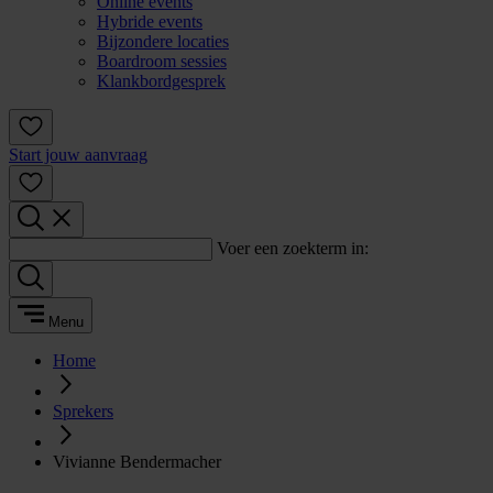
Online events
Hybride events
Bijzondere locaties
Boardroom sessies
Klankbordgesprek
Start jouw aanvraag
Voer een zoekterm in:
Menu
Home
Sprekers
Vivianne Bendermacher