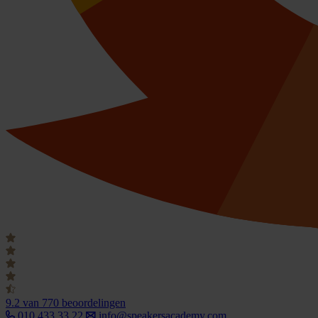
9.2
van 770 beoordelingen
010 433 33 22
info@speakersacademy.com