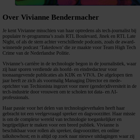
Over Vivianne Bendermacher
Je kent Vivianne misschien van haar optredens als tech-journalist bij
populaire tv-programma’s zoals RTL Boulevard, Jinek en RTL Late
Night, of als de stem achter verschillende podcasts, zoals de award-
winnende podcast ‘Takedown’ die ze maakte voor Team High Tech
Crime van de Nederlandse Politie.
Vivianne’s carrière in de technologie begon in de journalistiek, waar
zij haar sporen verdiende als hoofd- en eindredacteur voor
toonaangevende publicaties als KIJK en VIVA. De afgelopen tien
jaar heeft ze zich als voormalig Managing Director en mede-
oprichter van Techionista ingezet voor meer (gender)diversiteit in de
tech-industrie door vrouwen om te scholen tot data- en AI-
professionals.
Haar passie voor het delen van technologieverhalen heeft haar
gebracht tot een veelgevraagd spreker en dagvoorzitter. Haar missie
is om de complexe wereld van technologie toegankelijker en
begrijpelijker te maken voor een breed publiek. Vivianne is
beschikbaar voor rollen als spreker, dagvoorzitter, en online
talkshowhost; en is altijd op zoek naar nieuwe uitdagingen waar zij