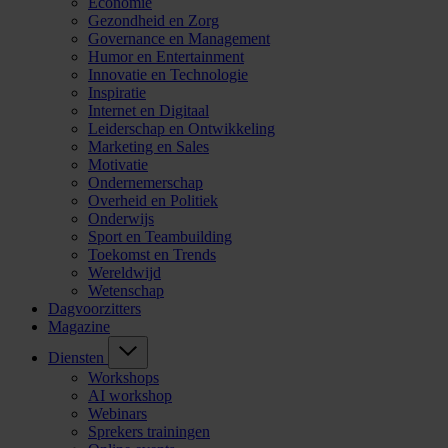
Economie
Gezondheid en Zorg
Governance en Management
Humor en Entertainment
Innovatie en Technologie
Inspiratie
Internet en Digitaal
Leiderschap en Ontwikkeling
Marketing en Sales
Motivatie
Ondernemerschap
Overheid en Politiek
Onderwijs
Sport en Teambuilding
Toekomst en Trends
Wereldwijd
Wetenschap
Dagvoorzitters
Magazine
Diensten
Workshops
AI workshop
Webinars
Sprekers trainingen