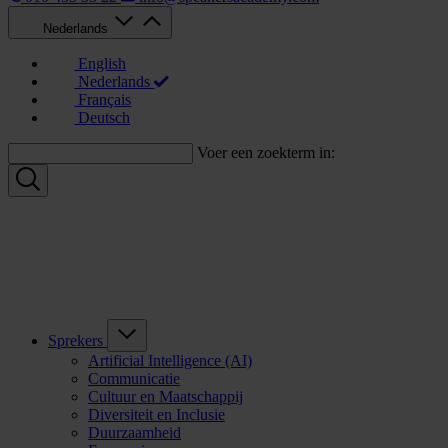
Nederlands
English
Nederlands
Français
Deutsch
Voer een zoekterm in:
Sprekers
Artificial Intelligence (AI)
Communicatie
Cultuur en Maatschappij
Diversiteit en Inclusie
Duurzaamheid