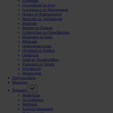
Economie
Gezondheid en Zorg
Governance en Management
Humor en Entertainment
Innovatie en Technologie
Inspiratie
Internet en Digitaal
Leiderschap en Ontwikkeling
Marketing en Sales
Motivatie
Ondernemerschap
Overheid en Politiek
Onderwijs
Sport en Teambuilding
Toekomst en Trends
Wereldwijd
Wetenschap
Dagvoorzitters
Magazine
Diensten
Workshops
AI workshop
Webinars
Sprekers trainingen