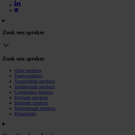
Zoek een spreker
Zoek een spreker
Onze sprekers
Dagvoorzitters
Vrouwelijke sprekers
Inspirerende sprekers
Gastspreker inhuren
Keynote sprekers
Bekende sprekers
Motiverende sprekers
Debatleider