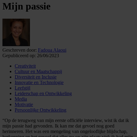
Mijn passie
Geschreven door:
Fadoua Alaoui
Gepubliceerd op:
26/06/2023
Creativiteit
Cultuur en Maatschappij
Diversiteit en Inclusie
Innovatie en Technologie
Leefstijl
Leiderschap en Ontwikkeling
Media
Motivatie
Persoonlijke Ontwikkeling
“Op de terugweg van mijn eerste officiële interview, wist ik dat ik
mijn passie had gevonden. Ik kan me dat gevoel nog goed
herinneren. Het was een mengeling van ongelooflijke blijdschap,
herkenning en het gevoel dat alles nu op zijn plaats viel; ik had mijn