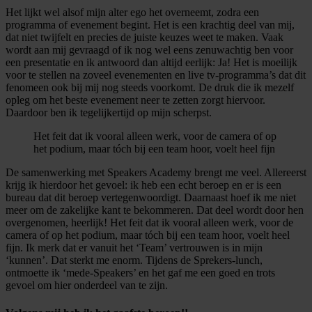
Het lijkt wel alsof mijn alter ego het overneemt, zodra een
programma of evenement begint. Het is een krachtig deel van mij,
dat niet twijfelt en precies de juiste keuzes weet te maken. Vaak
wordt aan mij gevraagd of ik nog wel eens zenuwachtig ben voor
een presentatie en ik antwoord dan altijd eerlijk: Ja! Het is moeilijk
voor te stellen na zoveel evenementen en live tv-programma’s dat dit
fenomeen ook bij mij nog steeds voorkomt. De druk die ik mezelf
opleg om het beste evenement neer te zetten zorgt hiervoor.
Daardoor ben ik tegelijkertijd op mijn scherpst.
Het feit dat ik vooral alleen werk, voor de camera of op
het podium, maar tóch bij een team hoor, voelt heel fijn
De samenwerking met Speakers Academy brengt me veel. Allereerst
krijg ik hierdoor het gevoel: ik heb een echt beroep en er is een
bureau dat dit beroep vertegenwoordigt. Daarnaast hoef ik me niet
meer om de zakelijke kant te bekommeren. Dat deel wordt door hen
overgenomen, heerlijk! Het feit dat ik vooral alleen werk, voor de
camera of op het podium, maar tóch bij een team hoor, voelt heel
fijn. Ik merk dat er vanuit het ‘Team’ vertrouwen is in mijn
‘kunnen’. Dat sterkt me enorm. Tijdens de Sprekers-lunch,
ontmoette ik ‘mede-Speakers’ en het gaf me een goed en trots
gevoel om hier onderdeel van te zijn.