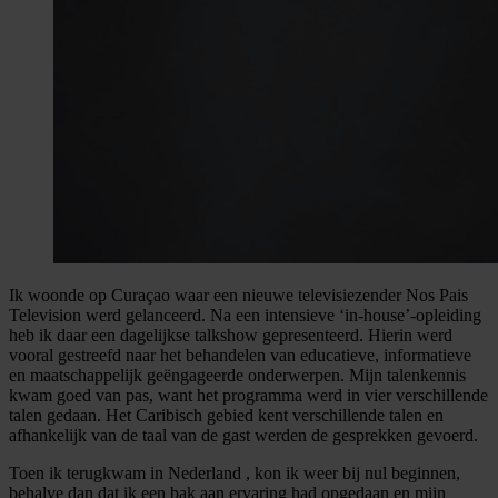
Ik woonde op Curaçao waar een nieuwe televisiezender Nos Pais
Television werd gelanceerd. Na een intensieve ‘in-house’-opleiding
heb ik daar een dagelijkse talkshow gepresenteerd. Hierin werd
vooral gestreefd naar het behandelen van educatieve, informatieve
en maatschappelijk geëngageerde onderwerpen. Mijn talenkennis
kwam goed van pas, want het programma werd in vier verschillende
talen gedaan. Het Caribisch gebied kent verschillende talen en
afhankelijk van de taal van de gast werden de gesprekken gevoerd.
Toen ik terugkwam in Nederland , kon ik weer bij nul beginnen,
behalve dan dat ik een bak aan ervaring had opgedaan en mijn