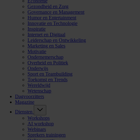
Economie
Gezondheid en Zorg
Governance en Management
Humor en Entertainment
Innovatie en Technologie
Inspiratie
Internet en Digitaal
Leiderschap en Ontwikkeling
Marketing en Sales
Motivatie
Ondernemerschap
Overheid en Politiek
Onderwijs
Sport en Teambuilding
Toekomst en Trends
Wereldwijd
Wetenschap
Dagvoorzitters
Magazine
Diensten
Workshops
AI workshop
Webinars
Sprekers trainingen