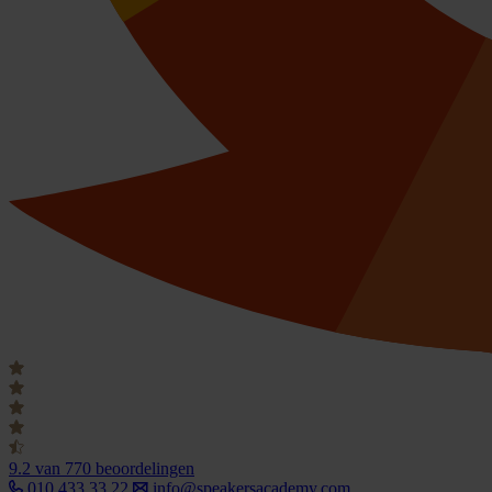
9.2
van 770 beoordelingen
010 433 33 22
info@speakersacademy.com