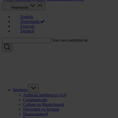
Nederlands
English
Nederlands
Français
Deutsch
Voer een zoekterm in:
Sprekers
Artificial Intelligence (AI)
Communicatie
Cultuur en Maatschappij
Diversiteit en Inclusie
Duurzaamheid