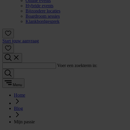
Online events
Hybride events
Bijzondere locaties
Boardroom sessies
Klankbordgesprek
Start jouw aanvraag
Voer een zoekterm in:
Menu
Home
Blog
Mijn passie