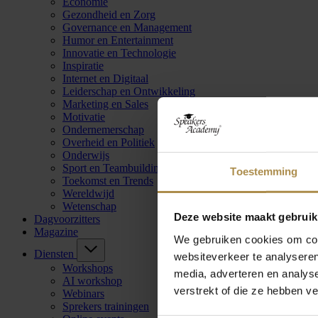
Economie
Gezondheid en Zorg
Governance en Management
Humor en Entertainment
Innovatie en Technologie
Inspiratie
Internet en Digitaal
Leiderschap en Ontwikkeling
Marketing en Sales
Motivatie
Ondernemerschap
Overheid en Politiek
Onderwijs
Sport en Teambuilding
Toestemming
Toekomst en Trends
Wereldwijd
Wetenschap
Deze website maakt gebruik
Dagvoorzitters
Magazine
We gebruiken cookies om cont
Diensten
websiteverkeer te analyseren
Workshops
media, adverteren en analys
AI workshop
verstrekt of die ze hebben v
Webinars
Sprekers trainingen