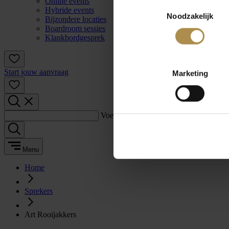
Online events
Toestemmingsselectie
Hybride events
Noodzakelijk
Bijzondere locaties
Boardroom sessies
Klankbordgesprek
Start jouw aanvraag
Marketing
Voer een zoekterm in:
Menu
Home
Sprekers
Art Rooijakkers