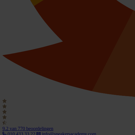
9.2
van 770 beoordelingen
010 433 33 22
info@speakersacademy.com