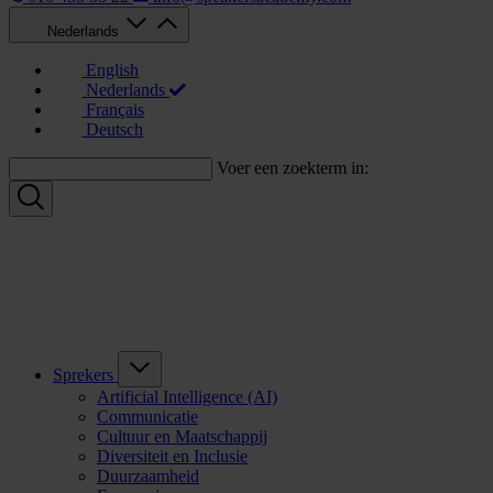
Nederlands
English
Nederlands
Français
Deutsch
Voer een zoekterm in:
Sprekers
Artificial Intelligence (AI)
Communicatie
Cultuur en Maatschappij
Diversiteit en Inclusie
Duurzaamheid