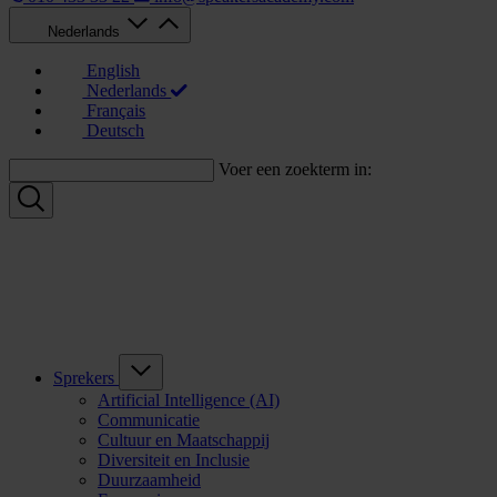
Nederlands
English
Nederlands
Français
Deutsch
Voer een zoekterm in:
Sprekers
Artificial Intelligence (AI)
Communicatie
Cultuur en Maatschappij
Diversiteit en Inclusie
Duurzaamheid