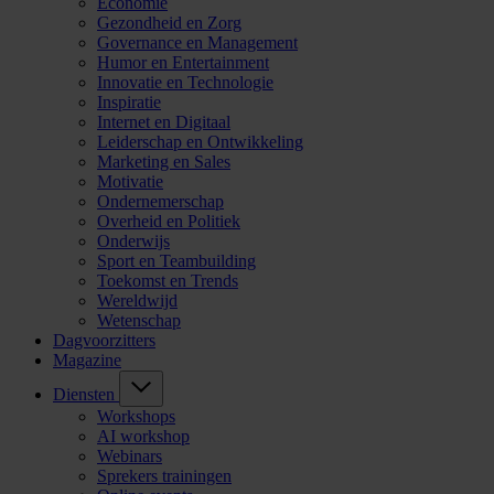
Economie
Gezondheid en Zorg
Governance en Management
Humor en Entertainment
Innovatie en Technologie
Inspiratie
Internet en Digitaal
Leiderschap en Ontwikkeling
Marketing en Sales
Motivatie
Ondernemerschap
Overheid en Politiek
Onderwijs
Sport en Teambuilding
Toekomst en Trends
Wereldwijd
Wetenschap
Dagvoorzitters
Magazine
Diensten
Workshops
AI workshop
Webinars
Sprekers trainingen