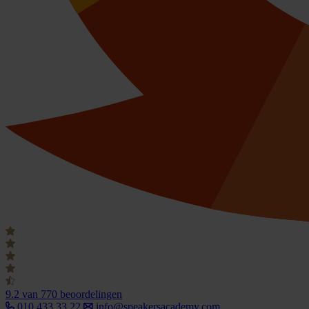
9.2
van 770 beoordelingen
010 433 33 22
info@speakersacademy.com