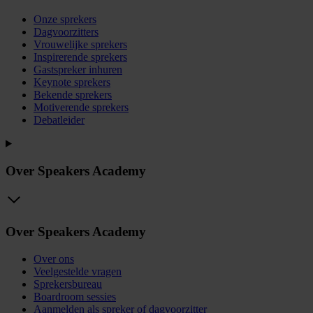
Onze sprekers
Dagvoorzitters
Vrouwelijke sprekers
Inspirerende sprekers
Gastspreker inhuren
Keynote sprekers
Bekende sprekers
Motiverende sprekers
Debatleider
Over Speakers Academy
Over Speakers Academy
Over ons
Veelgestelde vragen
Sprekersbureau
Boardroom sessies
Aanmelden als spreker of dagvoorzitter