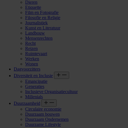
Dieren
Etiquette
Film en Fotografie
Filosofie en Religie
Journalistiek
Kunst en Literatuur
Landbouw
Mensenrechten
Recht
Reizen
Ruimtevaart
Werken
Wonen
Dagvoorzitters
Diversiteit en Inclusie
Emancipatie
Generaties
Inclusieve Organisatiecultuur
Millenials
Duurzaamheid
Circulaire economie
Duurzaam bouwen
Duurzaam Ondernemen
Duurzame Lifestyle