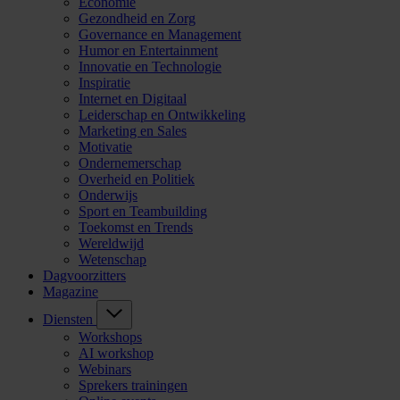
Economie
Gezondheid en Zorg
Governance en Management
Humor en Entertainment
Innovatie en Technologie
Inspiratie
Internet en Digitaal
Leiderschap en Ontwikkeling
Marketing en Sales
Motivatie
Ondernemerschap
Overheid en Politiek
Onderwijs
Sport en Teambuilding
Toekomst en Trends
Wereldwijd
Wetenschap
Dagvoorzitters
Magazine
Diensten
Workshops
AI workshop
Webinars
Sprekers trainingen