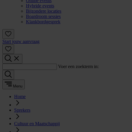
Online events
Hybride events
Bijzondere locaties
Boardroom sessies
Klankbordgesprek
Start jouw aanvraag
Voer een zoekterm in:
Menu
Home
Sprekers
Cultuur en Maatschappij