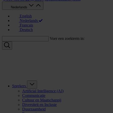
Nederlands
English
Nederlands
Français
Deutsch
Voer een zoekterm in:
Sprekers
Artificial Intelligence (AI)
Communicatie
Cultuur en Maatschappij
Diversiteit en Inclusie
Duurzaamheid