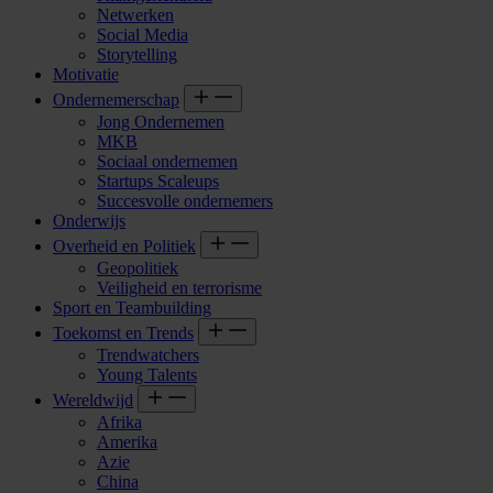
Netwerken
Social Media
Storytelling
Motivatie
Ondernemerschap
Jong Ondernemen
MKB
Sociaal ondernemen
Startups Scaleups
Succesvolle ondernemers
Onderwijs
Overheid en Politiek
Geopolitiek
Veiligheid en terrorisme
Sport en Teambuilding
Toekomst en Trends
Trendwatchers
Young Talents
Wereldwijd
Afrika
Amerika
Azie
China