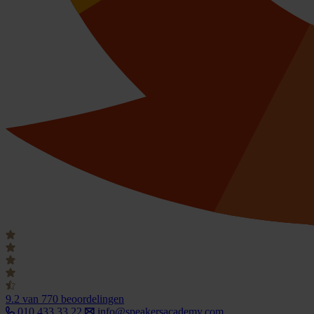
9.2
van 770 beoordelingen
010 433 33 22
info@speakersacademy.com