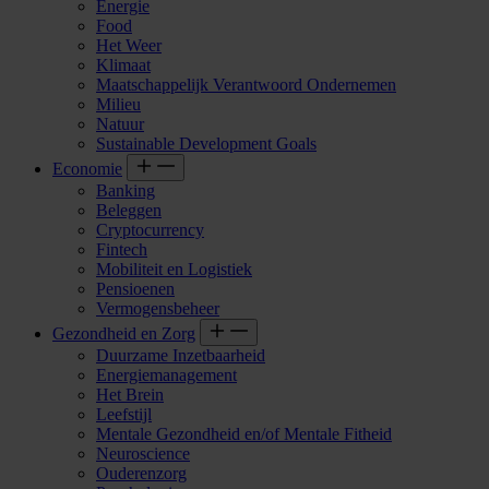
Energie
Food
Het Weer
Klimaat
Maatschappelijk Verantwoord Ondernemen
Milieu
Natuur
Sustainable Development Goals
Economie
Banking
Beleggen
Cryptocurrency
Fintech
Mobiliteit en Logistiek
Pensioenen
Vermogensbeheer
Gezondheid en Zorg
Duurzame Inzetbaarheid
Energiemanagement
Het Brein
Leefstijl
Mentale Gezondheid en/of Mentale Fitheid
Neuroscience
Ouderenzorg