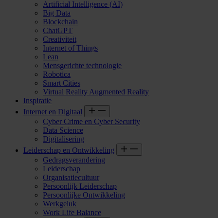
Artificial Intelligence (AI)
Big Data
Blockchain
ChatGPT
Creativiteit
Internet of Things
Lean
Mensgerichte technologie
Robotica
Smart Cities
Virtual Reality Augmented Reality
Inspiratie
Internet en Digitaal
Cyber Crime en Cyber Security
Data Science
Digitalisering
Leiderschap en Ontwikkeling
Gedragsverandering
Leiderschap
Organisatiecultuur
Persoonlijk Leiderschap
Persoonlijke Ontwikkeling
Werkgeluk
Work Life Balance