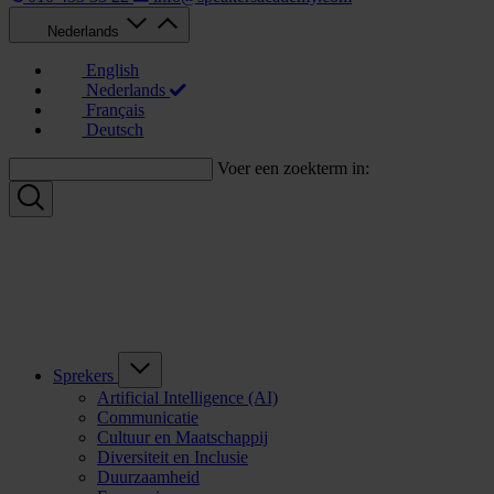
Nederlands
English
Nederlands
Français
Deutsch
Voer een zoekterm in:
Sprekers
Artificial Intelligence (AI)
Communicatie
Cultuur en Maatschappij
Diversiteit en Inclusie
Duurzaamheid