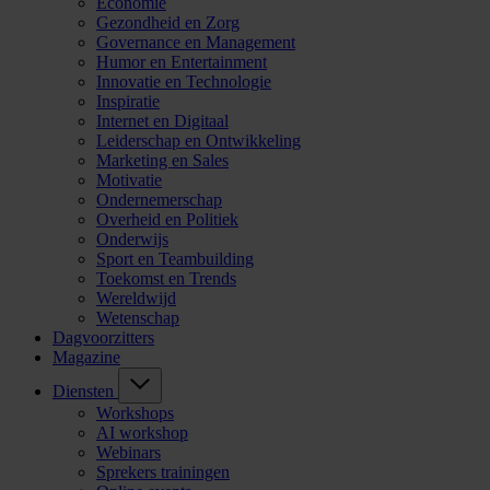
Economie
Gezondheid en Zorg
Governance en Management
Humor en Entertainment
Innovatie en Technologie
Inspiratie
Internet en Digitaal
Leiderschap en Ontwikkeling
Marketing en Sales
Motivatie
Ondernemerschap
Overheid en Politiek
Onderwijs
Sport en Teambuilding
Toekomst en Trends
Wereldwijd
Wetenschap
Dagvoorzitters
Magazine
Diensten
Workshops
AI workshop
Webinars
Sprekers trainingen