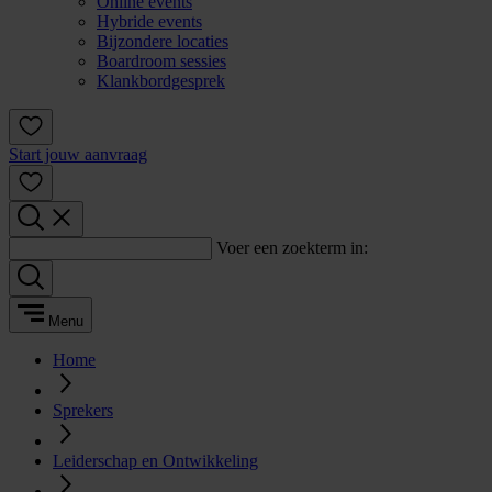
Online events
Hybride events
Bijzondere locaties
Boardroom sessies
Klankbordgesprek
Start jouw aanvraag
Voer een zoekterm in:
Menu
Home
Sprekers
Leiderschap en Ontwikkeling