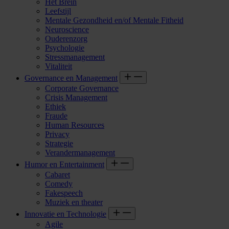
Het Brein
Leefstijl
Mentale Gezondheid en/of Mentale Fitheid
Neuroscience
Ouderenzorg
Psychologie
Stressmanagement
Vitaliteit
Governance en Management
Corporate Governance
Crisis Management
Ethiek
Fraude
Human Resources
Privacy
Strategie
Verandermanagement
Humor en Entertainment
Cabaret
Comedy
Fakespeech
Muziek en theater
Innovatie en Technologie
Agile