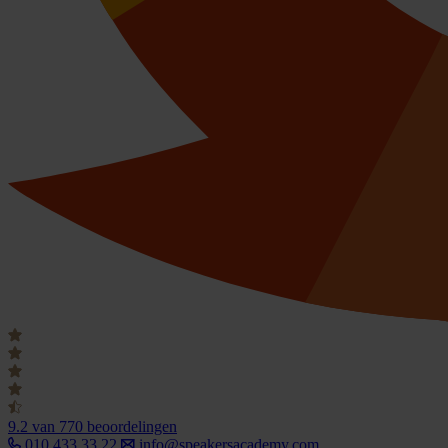
9.2
van 770 beoordelingen
010 433 33 22
info@speakersacademy.com