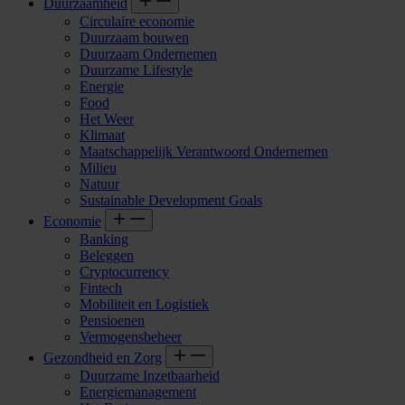
Duurzaamheid
Circulaire economie
Duurzaam bouwen
Duurzaam Ondernemen
Duurzame Lifestyle
Energie
Food
Het Weer
Klimaat
Maatschappelijk Verantwoord Ondernemen
Milieu
Natuur
Sustainable Development Goals
Economie
Banking
Beleggen
Cryptocurrency
Fintech
Mobiliteit en Logistiek
Pensioenen
Vermogensbeheer
Gezondheid en Zorg
Duurzame Inzetbaarheid
Energiemanagement