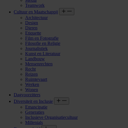
Media
Teamwork
Cultuur en Maatschappij
Architectuur
Design
Dieren
Etiquette
Film en Fotografie
Filosofie en Religie
Journalistiek
Kunst en Literatuur
Landbouw
Mensenrechten
Recht
Reizen
Ruimtevaart
Werken
Wonen
Dagvoorzitters
Diversiteit en Inclusie
Emancipatie
Generaties
Inclusieve Organisatiecultuur
Millenials