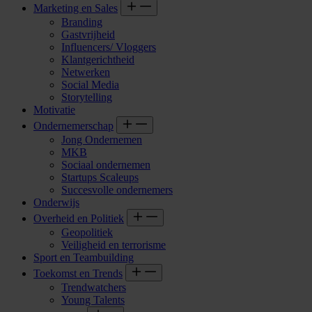
Marketing en Sales
Branding
Gastvrijheid
Influencers/ Vloggers
Klantgerichtheid
Netwerken
Social Media
Storytelling
Motivatie
Ondernemerschap
Jong Ondernemen
MKB
Sociaal ondernemen
Startups Scaleups
Succesvolle ondernemers
Onderwijs
Overheid en Politiek
Geopolitiek
Veiligheid en terrorisme
Sport en Teambuilding
Toekomst en Trends
Trendwatchers
Young Talents