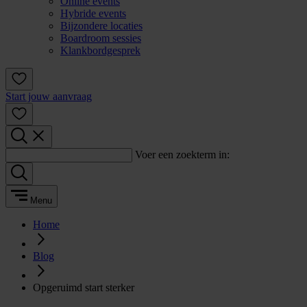
Online events
Hybride events
Bijzondere locaties
Boardroom sessies
Klankbordgesprek
Start jouw aanvraag
Voer een zoekterm in:
Menu
Home
Blog
Opgeruimd start sterker