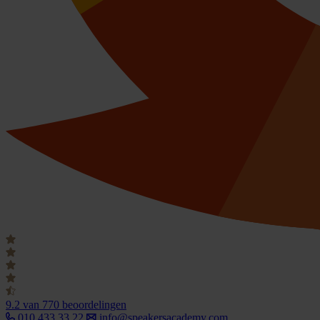
9.2
van 770 beoordelingen
010 433 33 22
info@speakersacademy.com