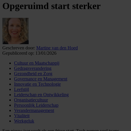
Opgeruimd start sterker
Geschreven door:
Martine van den Hoed
Gepubliceerd op:
13/01/2026
Cultuur en Maatschappij
Gedragsverandering
Gezondheid en Zorg
Governance en Management
Innovatie en Technologie
Leefstijl
Leiderschap en Ontwikkeling
Organisatiecultuur
Persoonlijk Leiderschap
Verandermanagement
Vitaliteit
Werkgeluk
Een nieuw jaar voelt als een frisse start. Toch nemen veel teams