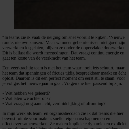
“In teams zie ik vaak de neiging om snel vooruit te kijken. ‘Nieuwe
ronde, nieuwe kansen.’ Maar wanneer gebeurtenissen niet goed zijn
verwerkt en losgelaten, blijven ze onder de oppervlakte doorwerken.
Dit is ballast die wordt meegedragen. Dat vraagt continu energie en
gaat ten koste van de veerkracht van het team.
Een veerkrachtig team is niet het team waar nooit iets schuurt, maar
het team dat spanningen of fricties tijdig bespreekbaar maakt en écht
oplost. Daarom is dit een perfect moment om eerst stil te staan, voor
je vol gas het nieuwe jaar in gaat. Vragen die hier passend bij zijn:
• Wat hebben we geleerd?
• Wat laten we achter ons?
• Wat vraagt nog aandacht, verduidelijking of afronding?
In mijn werk als team- en organisatiecoach zie ik dat teams die hier
bewust ruimte voor maken, sneller eigenaarschap nemen en
effectiever samenwerken. Ze maken impliciete dynamieken expliciet
en voorkomen dat kleine signalen uitgroeien tot grotere problemen.