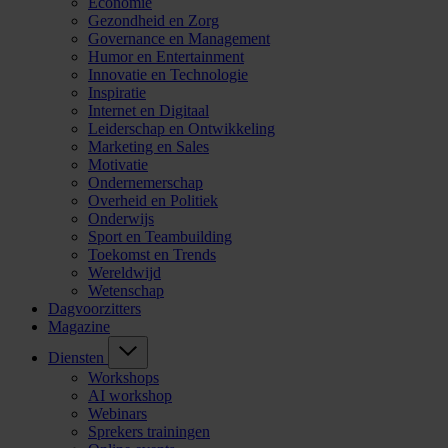
Economie
Gezondheid en Zorg
Governance en Management
Humor en Entertainment
Innovatie en Technologie
Inspiratie
Internet en Digitaal
Leiderschap en Ontwikkeling
Marketing en Sales
Motivatie
Ondernemerschap
Overheid en Politiek
Onderwijs
Sport en Teambuilding
Toekomst en Trends
Wereldwijd
Wetenschap
Dagvoorzitters
Magazine
Diensten
Workshops
AI workshop
Webinars
Sprekers trainingen