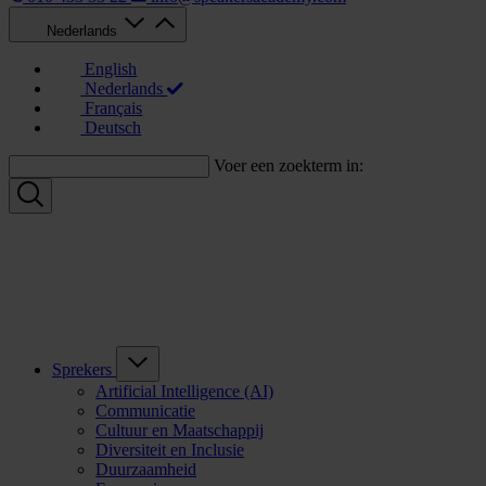
Nederlands
English
Nederlands
Français
Deutsch
Voer een zoekterm in:
Sprekers
Artificial Intelligence (AI)
Communicatie
Cultuur en Maatschappij
Diversiteit en Inclusie
Duurzaamheid