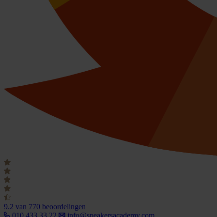
9.2
van 770 beoordelingen
010 433 33 22
info@speakersacademy.com