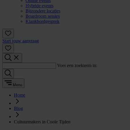
Online events
Hybride events
Bijzondere locaties
Boardroom sessies
Klankbordgesprek
Start jouw aanvraag
Voer een zoekterm in:
Menu
Home
Blog
Cultuurmakers in Coole Tijden