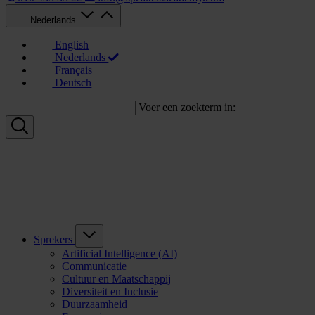
Nederlands
English
Nederlands
Français
Deutsch
Voer een zoekterm in:
Sprekers
Artificial Intelligence (AI)
Communicatie
Cultuur en Maatschappij
Diversiteit en Inclusie
Duurzaamheid