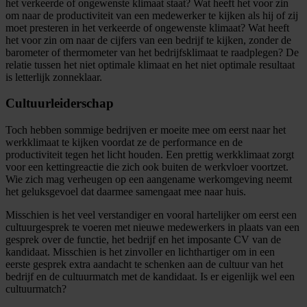
het verkeerde of ongewenste klimaat staat? Wat heeft het voor zin
om naar de productiviteit van een medewerker te kijken als hij of zij
moet presteren in het verkeerde of ongewenste klimaat? Wat heeft
het voor zin om naar de cijfers van een bedrijf te kijken, zonder de
barometer of thermometer van het bedrijfsklimaat te raadplegen? De
relatie tussen het niet optimale klimaat en het niet optimale resultaat
is letterlijk zonneklaar.
Cultuurleiderschap
Toch hebben sommige bedrijven er moeite mee om eerst naar het
werkklimaat te kijken voordat ze de performance en de
productiviteit tegen het licht houden. Een prettig werkklimaat zorgt
voor een kettingreactie die zich ook buiten de werkvloer voortzet.
Wie zich mag verheugen op een aangename werkomgeving neemt
het geluksgevoel dat daarmee samengaat mee naar huis.
Misschien is het veel verstandiger en vooral hartelijker om eerst een
cultuurgesprek te voeren met nieuwe medewerkers in plaats van een
gesprek over de functie, het bedrijf en het imposante CV van de
kandidaat. Misschien is het zinvoller en lichthartiger om in een
eerste gesprek extra aandacht te schenken aan de cultuur van het
bedrijf en de cultuurmatch met de kandidaat. Is er eigenlijk wel een
cultuurmatch?