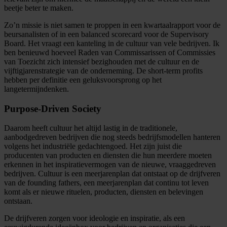
beetje beter te maken.
Zo’n missie is niet samen te proppen in een kwartaalrapport voor de
beursanalisten of in een balanced scorecard voor de Supervisory
Board. Het vraagt een kanteling in de cultuur van vele bedrijven. Ik
ben benieuwd hoeveel Raden van Commissarissen of Commissies
van Toezicht zich intensief bezighouden met de cultuur en de
vijftigjarenstrategie van de onderneming. De short-term profits
hebben per definitie een geluksvoorsprong op het
langetermijndenken.
Purpose-Driven Society
Daarom heeft cultuur het altijd lastig in de traditionele,
aanbodgedreven bedrijven die nog steeds bedrijfsmodellen hanteren
volgens het industriële gedachtengoed. Het zijn juist die
producenten van producten en diensten die hun meerdere moeten
erkennen in het inspiratievermogen van de nieuwe, vraaggedreven
bedrijven. Cultuur is een meerjarenplan dat ontstaat op de drijfveren
van de founding fathers, een meerjarenplan dat continu tot leven
komt als er nieuwe rituelen, producten, diensten en belevingen
ontstaan.
De drijfveren zorgen voor ideologie en inspiratie, als een