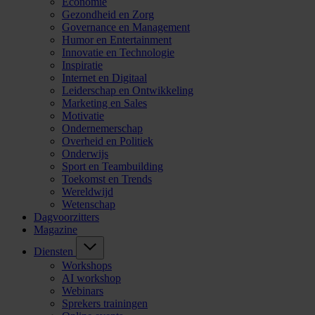
Economie
Gezondheid en Zorg
Governance en Management
Humor en Entertainment
Innovatie en Technologie
Inspiratie
Internet en Digitaal
Leiderschap en Ontwikkeling
Marketing en Sales
Motivatie
Ondernemerschap
Overheid en Politiek
Onderwijs
Sport en Teambuilding
Toekomst en Trends
Wereldwijd
Wetenschap
Dagvoorzitters
Magazine
Diensten
Workshops
AI workshop
Webinars
Sprekers trainingen