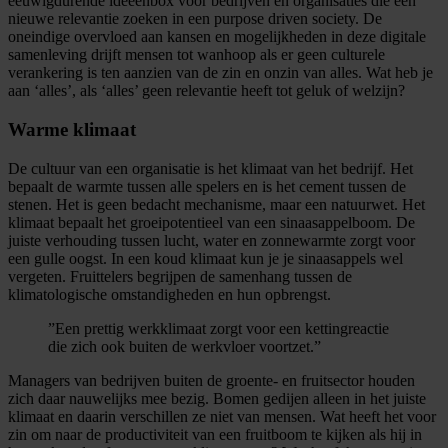
eeuwigdurende ideeënbox voor bedrijven en organisaties die een
nieuwe relevantie zoeken in een purpose driven society. De
oneindige overvloed aan kansen en mogelijkheden in deze digitale
samenleving drijft mensen tot wanhoop als er geen culturele
verankering is ten aanzien van de zin en onzin van alles. Wat heb je
aan ‘alles’, als ‘alles’ geen relevantie heeft tot geluk of welzijn?
Warme klimaat
De cultuur van een organisatie is het klimaat van het bedrijf. Het
bepaalt de warmte tussen alle spelers en is het cement tussen de
stenen. Het is geen bedacht mechanisme, maar een natuurwet. Het
klimaat bepaalt het groeipotentieel van een sinaasappelboom. De
juiste verhouding tussen lucht, water en zonnewarmte zorgt voor
een gulle oogst. In een koud klimaat kun je je sinaasappels wel
vergeten. Fruittelers begrijpen de samenhang tussen de
klimatologische omstandigheden en hun opbrengst.
”Een prettig werkklimaat zorgt voor een kettingreactie
die zich ook buiten de werkvloer voortzet.”
Managers van bedrijven buiten de groente- en fruitsector houden
zich daar nauwelijks mee bezig. Bomen gedijen alleen in het juiste
klimaat en daarin verschillen ze niet van mensen. Wat heeft het voor
zin om naar de productiviteit van een fruitboom te kijken als hij in