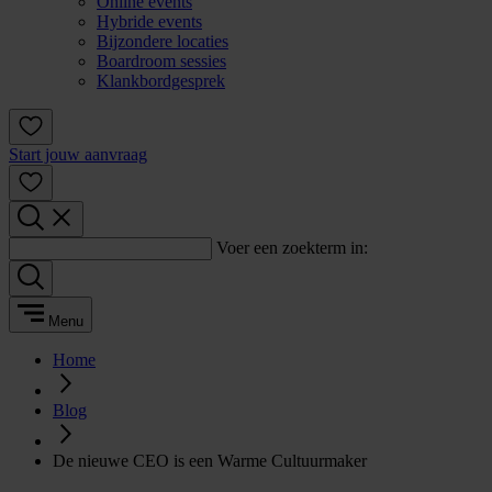
Online events
Hybride events
Bijzondere locaties
Boardroom sessies
Klankbordgesprek
Start jouw aanvraag
Voer een zoekterm in:
Menu
Home
Blog
De nieuwe CEO is een Warme Cultuurmaker