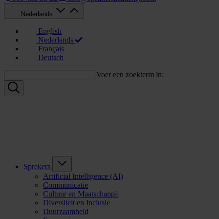
Nederlands
English
Nederlands
Français
Deutsch
Voer een zoekterm in:
Sprekers
Artificial Intelligence (AI)
Communicatie
Cultuur en Maatschappij
Diversiteit en Inclusie
Duurzaamheid