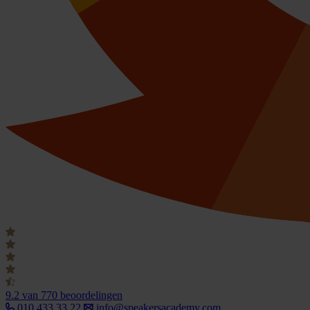
9.2
van 770 beoordelingen
010 433 33 22
info@speakersacademy.com