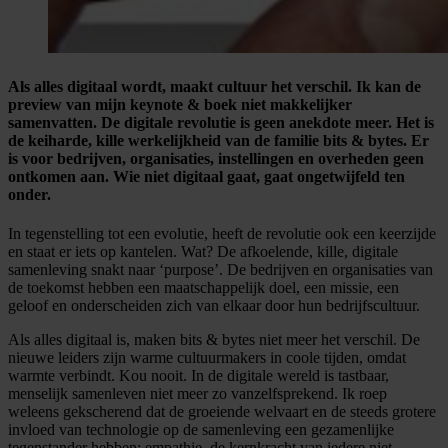
Als alles digitaal wordt, maakt cultuur het verschil. Ik kan de
preview van mijn keynote & boek niet makkelijker
samenvatten. De digitale revolutie is geen anekdote meer. Het is
de keiharde, kille werkelijkheid van de familie bits & bytes. Er
is voor bedrijven, organisaties, instellingen en overheden geen
ontkomen aan. Wie niet digitaal gaat, gaat ongetwijfeld ten
onder.
In tegenstelling tot een evolutie, heeft de revolutie ook een keerzijde
en staat er iets op kantelen. Wat? De afkoelende, kille, digitale
samenleving snakt naar ‘purpose’. De bedrijven en organisaties van
de toekomst hebben een maatschappelijk doel, een missie, een
geloof en onderscheiden zich van elkaar door hun bedrijfscultuur.
Als alles digitaal is, maken bits & bytes niet meer het verschil. De
nieuwe leiders zijn warme cultuurmakers in coole tijden, omdat
warmte verbindt. Kou nooit. In de digitale wereld is tastbaar,
menselijk samenleven niet meer zo vanzelfsprekend. Ik roep
weleens gekscherend dat de groeiende welvaart en de steeds grotere
invloed van technologie op de samenleving een gezamenlijke
tegenstander hebben: empathie, de kernkracht van iedere niet-