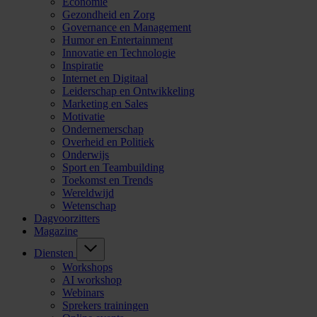
Economie
Gezondheid en Zorg
Governance en Management
Humor en Entertainment
Innovatie en Technologie
Inspiratie
Internet en Digitaal
Leiderschap en Ontwikkeling
Marketing en Sales
Motivatie
Ondernemerschap
Overheid en Politiek
Onderwijs
Sport en Teambuilding
Toekomst en Trends
Wereldwijd
Wetenschap
Dagvoorzitters
Magazine
Diensten
Workshops
AI workshop
Webinars
Sprekers trainingen