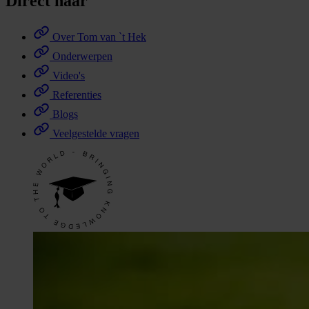
Direct naar
Over Tom van `t Hek
Onderwerpen
Video's
Referenties
Blogs
Veelgestelde vragen