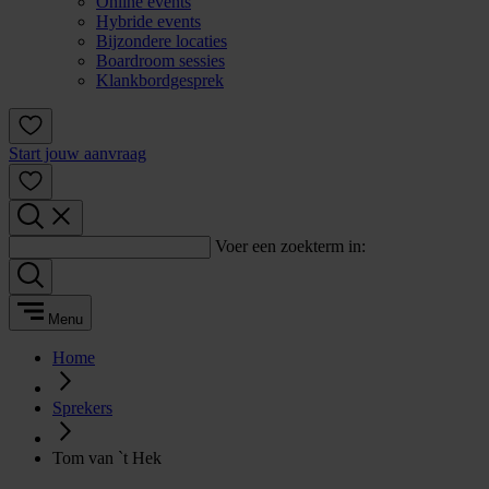
Online events
Hybride events
Bijzondere locaties
Boardroom sessies
Klankbordgesprek
Start jouw aanvraag
Voer een zoekterm in:
Menu
Home
Sprekers
Tom van `t Hek