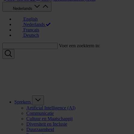
Nederlands
English
Nederlands
Français
Deutsch
Voer een zoekterm in:
Sprekers
Artificial Intelligence (AI)
Communicatie
Cultuur en Maatschappij
Diversiteit en Inclusie
Duurzaamheid