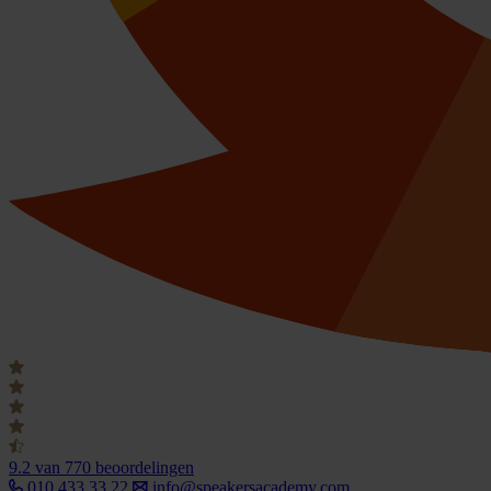
9.2
van 770 beoordelingen
010 433 33 22
info@speakersacademy.com