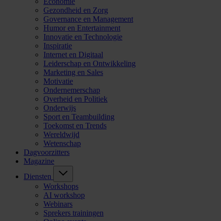
Economie
Gezondheid en Zorg
Governance en Management
Humor en Entertainment
Innovatie en Technologie
Inspiratie
Internet en Digitaal
Leiderschap en Ontwikkeling
Marketing en Sales
Motivatie
Ondernemerschap
Overheid en Politiek
Onderwijs
Sport en Teambuilding
Toekomst en Trends
Wereldwijd
Wetenschap
Dagvoorzitters
Magazine
Diensten
Workshops
AI workshop
Webinars
Sprekers trainingen