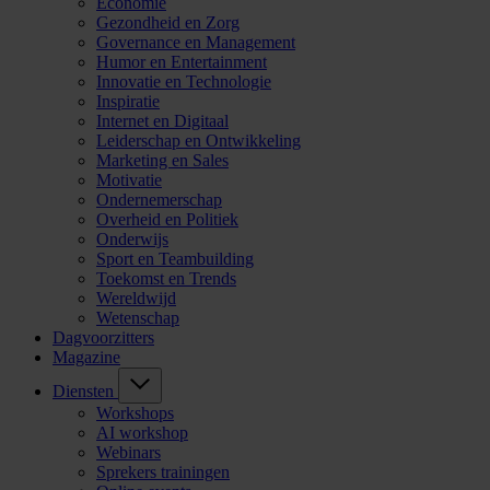
Economie
Gezondheid en Zorg
Governance en Management
Humor en Entertainment
Innovatie en Technologie
Inspiratie
Internet en Digitaal
Leiderschap en Ontwikkeling
Marketing en Sales
Motivatie
Ondernemerschap
Overheid en Politiek
Onderwijs
Sport en Teambuilding
Toekomst en Trends
Wereldwijd
Wetenschap
Dagvoorzitters
Magazine
Diensten
Workshops
AI workshop
Webinars
Sprekers trainingen