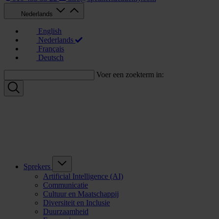
Nederlands
English
Nederlands
Français
Deutsch
Voer een zoekterm in:
Sprekers
Artificial Intelligence (AI)
Communicatie
Cultuur en Maatschappij
Diversiteit en Inclusie
Duurzaamheid