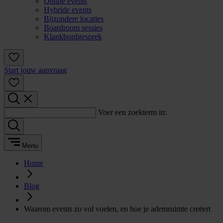
Online events
Hybride events
Bijzondere locaties
Boardroom sessies
Klankbordgesprek
Start jouw aanvraag
Voer een zoekterm in:
Menu
Home
Blog
Waarom events zo vol voelen, en hoe je ademruimte creëert