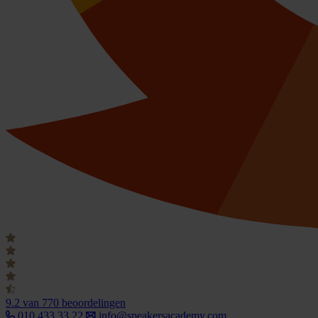
9.2
van 770 beoordelingen
010 433 33 22
info@speakersacademy.com