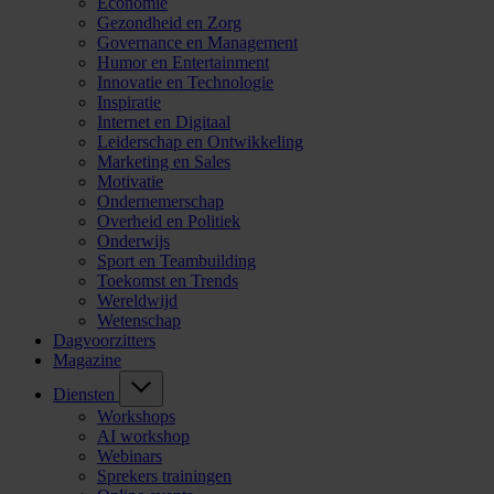
Economie
Gezondheid en Zorg
Governance en Management
Humor en Entertainment
Innovatie en Technologie
Inspiratie
Internet en Digitaal
Leiderschap en Ontwikkeling
Marketing en Sales
Motivatie
Ondernemerschap
Overheid en Politiek
Onderwijs
Sport en Teambuilding
Toekomst en Trends
Wereldwijd
Wetenschap
Dagvoorzitters
Magazine
Diensten
Workshops
AI workshop
Webinars
Sprekers trainingen