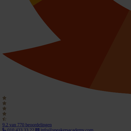
9.2
van 770 beoordelingen
010 433 33 22
info@speakersacademy.com