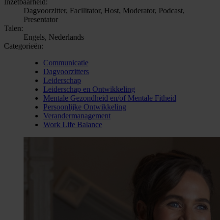
Inzetbaarheid:
Dagvoorzitter, Facilitator, Host, Moderator, Podcast,
Presentator
Talen:
Engels, Nederlands
Categorieën:
Communicatie
Dagvoorzitters
Leiderschap
Leiderschap en Ontwikkeling
Mentale Gezondheid en/of Mentale Fitheid
Persoonlijke Ontwikkeling
Verandermanagement
Work Life Balance