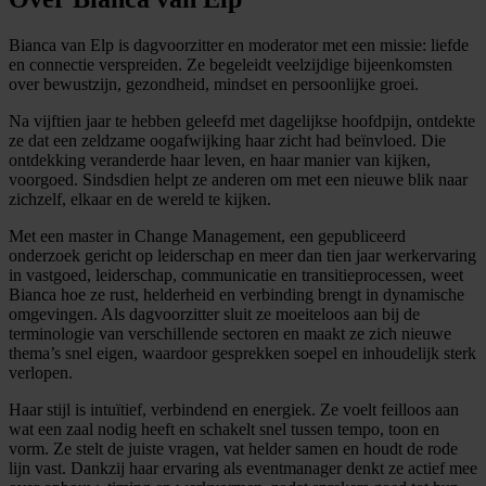
Bianca van Elp is dagvoorzitter en moderator met een missie: liefde
en connectie verspreiden. Ze begeleidt veelzijdige bijeenkomsten
over bewustzijn, gezondheid, mindset en persoonlijke groei.
Na vijftien jaar te hebben geleefd met dagelijkse hoofdpijn, ontdekte
ze dat een zeldzame oogafwijking haar zicht had beïnvloed. Die
ontdekking veranderde haar leven, en haar manier van kijken,
voorgoed. Sindsdien helpt ze anderen om met een nieuwe blik naar
zichzelf, elkaar en de wereld te kijken.
Met een master in Change Management, een gepubliceerd
onderzoek gericht op leiderschap en meer dan tien jaar werkervaring
in vastgoed, leiderschap, communicatie en transitieprocessen, weet
Bianca hoe ze rust, helderheid en verbinding brengt in dynamische
omgevingen. Als dagvoorzitter sluit ze moeiteloos aan bij de
terminologie van verschillende sectoren en maakt ze zich nieuwe
thema’s snel eigen, waardoor gesprekken soepel en inhoudelijk sterk
verlopen.
Haar stijl is intuïtief, verbindend en energiek. Ze voelt feilloos aan
wat een zaal nodig heeft en schakelt snel tussen tempo, toon en
vorm. Ze stelt de juiste vragen, vat helder samen en houdt de rode
lijn vast. Dankzij haar ervaring als eventmanager denkt ze actief mee