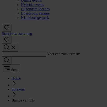
Online events
Hybride events
Bijzondere locaties
Boardroom sessies
Klankbordgesprek
Start jouw aanvraag
Voer een zoekterm in:
Menu
Home
Sprekers
Bianca van Elp