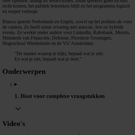
over opbouw, timing en werkvormen, zodat sprekers goed tot hun
recht komen, het publiek betrokken blijft en het programma logisch
en soepel verloopt.
Bianca spreekt Nederlands en Engels, zowel op het podium als voor
de camera. Ze heeft ruime ervaring met autocue, live en hybride
events. Ze werkte onder andere voor LinkedIn, Rabobank, Menzis,
Ministerie van Financiën, Defensie, Provincie Groningen,
Hogeschool Windesheim en de VU Amsterdam.
“De manier waarop je kijkt, bepaalt wat je ziet.
En wat je ziet, bepaalt wat je doet.”
Onderwerpen
1. Host voor complexe vraagstukken
Video's