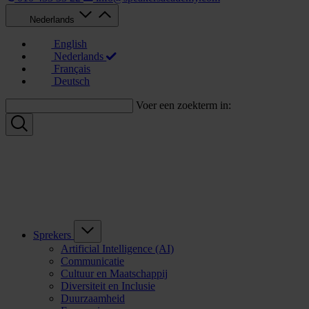
Nederlands
English
Nederlands
Français
Deutsch
Voer een zoekterm in:
Sprekers
Artificial Intelligence (AI)
Communicatie
Cultuur en Maatschappij
Diversiteit en Inclusie
Duurzaamheid