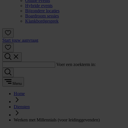
Online events
Hybride events
Bijzondere locaties
Boardroom sessies
Klankbordgesprek
Start jouw aanvraag
Voer een zoekterm in:
Menu
Home
Diensten
Werken met Millennials (voor leidinggevenden)