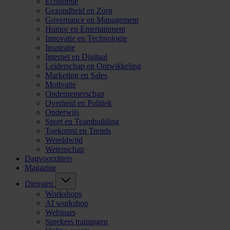
Economie
Gezondheid en Zorg
Governance en Management
Humor en Entertainment
Innovatie en Technologie
Inspiratie
Internet en Digitaal
Leiderschap en Ontwikkeling
Marketing en Sales
Motivatie
Ondernemerschap
Overheid en Politiek
Onderwijs
Sport en Teambuilding
Toekomst en Trends
Wereldwijd
Wetenschap
Dagvoorzitters
Magazine
Diensten
Workshops
AI workshop
Webinars
Sprekers trainingen