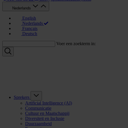
Nederlands
English
Nederlands
Français
Deutsch
Voer een zoekterm in:
Sprekers
Artificial Intelligence (AI)
Communicatie
Cultuur en Maatschappij
Diversiteit en Inclusie
Duurzaamheid