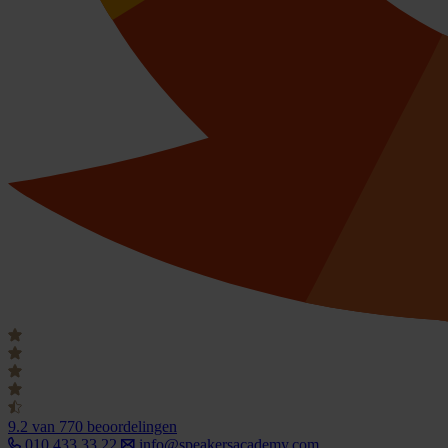
9.2
van 770 beoordelingen
010 433 33 22
info@speakersacademy.com