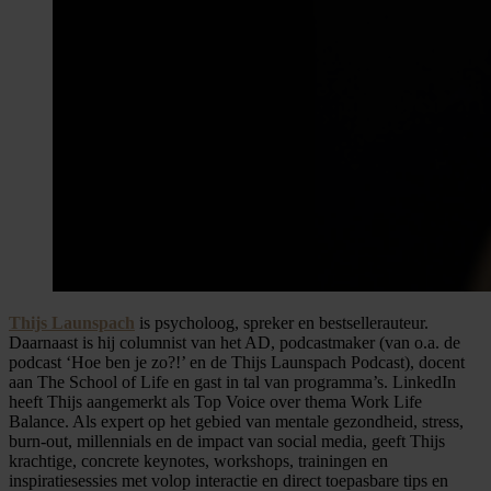
Thijs Launspach
is psycholoog, spreker en bestsellerauteur.
Daarnaast is hij columnist van het AD, podcastmaker (van o.a. de
podcast ‘Hoe ben je zo?!’ en de Thijs Launspach Podcast), docent
aan The School of Life en gast in tal van programma’s. LinkedIn
heeft Thijs aangemerkt als Top Voice over thema Work Life
Balance. Als expert op het gebied van mentale gezondheid, stress,
burn-out, millennials en de impact van social media, geeft Thijs
krachtige, concrete keynotes, workshops, trainingen en
inspiratiesessies met volop interactie en direct toepasbare tips en