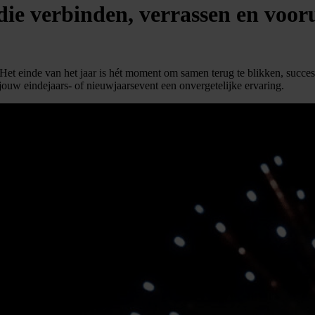
die verbinden, verrassen en voor
. Het einde van het jaar is hét moment om samen terug te blikken, succes
jouw eindejaars- of nieuwjaarsevent een onvergetelijke ervaring.