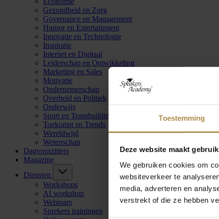
Economie
Gezondheid en Zorg
Governance en Management
Humor en Entertainment
Innovatie en Technologie
Inspiratie
Internet en Digitaal
Leiderschap en Ontwikkeling
Marketing en Sales
Motivatie
Ondernemerschap
Overheid en Politiek
Onderwijs
Sport en Teambuilding
Toestemming
Toekomst en Trends
Wereldwijd
Wetenschap
Deze website maakt gebruik
Dagvoorzitters
Magazine
We gebruiken cookies om cont
Diensten
websiteverkeer te analyseren
Workshops
media, adverteren en analys
AI workshop
verstrekt of die ze hebben v
Webinars
Sprekers trainingen