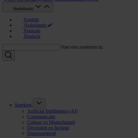
Nederlands
English
Nederlands
Français
Deutsch
Voer een zoekterm in:
Sprekers
Artificial Intelligence (AI)
Communicatie
Cultuur en Maatschappij
Diversiteit en Inclusie
Duurzaamheid