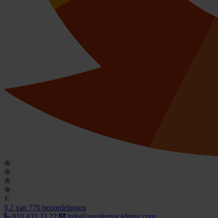
9.2
van 770 beoordelingen
010 433 33 22
info@speakersacademy.com