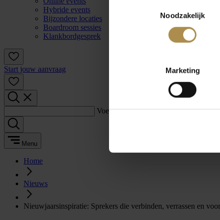
Online events
Toestemmingsselectie
Hybride events
Noodzakelijk
Bijzondere locaties
Boardroom sessies
Klankbordgesprek
Start jouw aanvraag
Marketing
Voer een zoekterm in:
Menu
Home
Nieuws
Nieuwjaarsinspiratie: Sprekers die verbinden, verrassen en voo