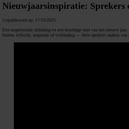
Nieuwjaarsinspiratie: Sprekers 
Gepubliceerd op:
17/10/2025
Een inspirerende afsluiting en een krachtige start van het nieuwe jaar
humor, reflectie, inspiratie of verbinding — deze sprekers maken van 