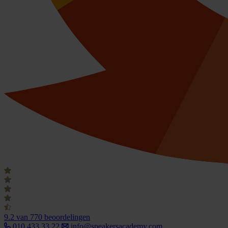
9.2
van 770 beoordelingen
010 433 33 22
info@speakersacademy.com