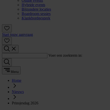
Online events
Hybride events
Bijzondere locaties
Boardroom sessies
Klankbordgesprek
Start jouw aanvraag
Voer een zoekterm in:
Menu
Home
Nieuws
Prinsjesdag 2026