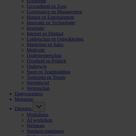
Economie
Gezondheid en Zorg
Governance en Management
Humor en Entertainment
Innovatie en Technologie
Inspiratie
Internet en Digitaal
Leiderschap en Ontwikkeling
Marketing en Sales
Motivatie
Ondernemerschap
Overheid en Politiek
Onderwijs
Sport en Teambuilding
Toekomst en Trends
Wereldwijd
Wetenschap
Dagvoorzitters
Magazine
Diensten
Workshops
AI workshop
Webinars
Sprekers trainingen