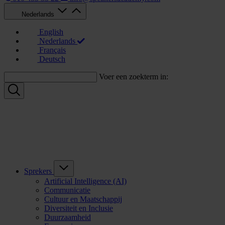
Nederlands
English
Nederlands
Français
Deutsch
Voer een zoekterm in:
Sprekers
Artificial Intelligence (AI)
Communicatie
Cultuur en Maatschappij
Diversiteit en Inclusie
Duurzaamheid