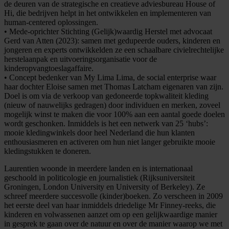
de deuren van de strategische en creatieve adviesbureau House of
Hi, die bedrijven helpt in het ontwikkelen en implementeren van
human-centered oplossingen.
• Mede-oprichter Stichting (Gelijk)waardig Herstel met advocaat
Gerd van Atten (2023): samen met gedupeerde ouders, kinderen en
jongeren en experts ontwikkelden ze een schaalbare civielrechtelijke
herstelaanpak en uitvoeringsorganisatie voor de
kinderopvangtoeslagaffaire.
• Concept bedenker van My Lima Lima, de social enterprise waar
haar dochter Eloise samen met Thomas Latcham eigenaren van zijn.
Doel is om via de verkoop van gedoneerde topkwaliteit kleding
(nieuw of nauwelijks gedragen) door individuen en merken, zoveel
mogelijk winst te maken die voor 100% aan een aantal goede doelen
wordt geschonken. Inmiddels is het een netwerk van 25 ‘hubs’:
mooie kledingwinkels door heel Nederland die hun klanten
enthousiasmeren en activeren om hun niet langer gebruikte mooie
kledingstukken te doneren.
Laurentien woonde in meerdere landen en is internationaal
geschoold in politicologie en journalistiek (Rijksuniversiteit
Groningen, London University en University of Berkeley). Ze
schreef meerdere succesvolle (kinder)boeken. Zo verscheen in 2009
het eerste deel van haar inmiddels driedelige Mr Finney-reeks, die
kinderen en volwassenen aanzet om op een gelijkwaardige manier
in gesprek te gaan over de natuur en over de manier waarop we met