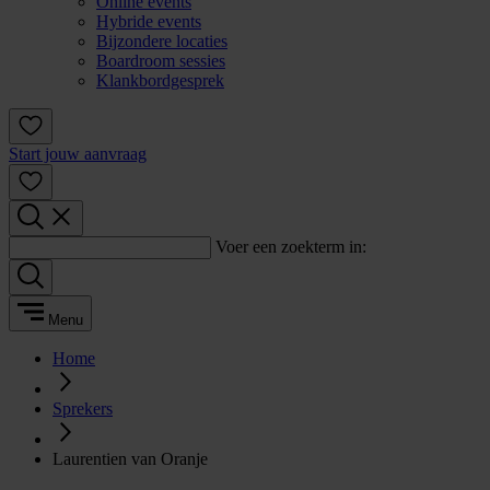
Online events
Hybride events
Bijzondere locaties
Boardroom sessies
Klankbordgesprek
Start jouw aanvraag
Voer een zoekterm in:
Menu
Home
Sprekers
Laurentien van Oranje