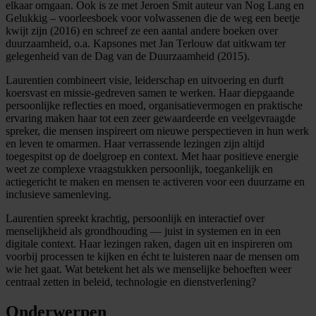
elkaar omgaan. Ook is ze met Jeroen Smit auteur van Nog Lang en
Gelukkig – voorleesboek voor volwassenen die de weg een beetje
kwijt zijn (2016) en schreef ze een aantal andere boeken over
duurzaamheid, o.a. Kapsones met Jan Terlouw dat uitkwam ter
gelegenheid van de Dag van de Duurzaamheid (2015).
Laurentien combineert visie, leiderschap en uitvoering en durft
koersvast en missie-gedreven samen te werken. Haar diepgaande
persoonlijke reflecties en moed, organisatievermogen en praktische
ervaring maken haar tot een zeer gewaardeerde en veelgevraagde
spreker, die mensen inspireert om nieuwe perspectieven in hun werk
en leven te omarmen. Haar verrassende lezingen zijn altijd
toegespitst op de doelgroep en context. Met haar positieve energie
weet ze complexe vraagstukken persoonlijk, toegankelijk en
actiegericht te maken en mensen te activeren voor een duurzame en
inclusieve samenleving.
Laurentien spreekt krachtig, persoonlijk en interactief over
menselijkheid als grondhouding — juist in systemen en in een
digitale context. Haar lezingen raken, dagen uit en inspireren om
voorbij processen te kijken en écht te luisteren naar de mensen om
wie het gaat. Wat betekent het als we menselijke behoeften weer
centraal zetten in beleid, technologie en dienstverlening?
Onderwerpen