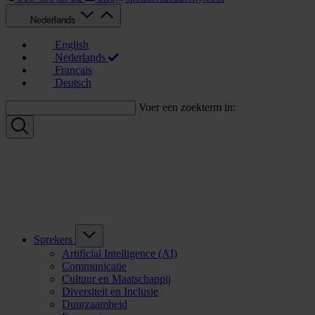
Nederlands
English
Nederlands
Français
Deutsch
Voer een zoekterm in:
Sprekers
Artificial Intelligence (AI)
Communicatie
Cultuur en Maatschappij
Diversiteit en Inclusie
Duurzaamheid