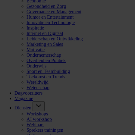
Economie
Gezondheid en Zorg
Governance en Management
Humor en Entertainment
Innovatie en Technologie
Inspiratie
Internet en Digitaal
Leiderschap en Ontwikkeling
Marketing en Sales
Motivatie
Ondernemerschap
Overheid en Politiek
Onderwijs
Sport en Teambuilding
Toekomst en Trends
Wereldwijd
Wetenschap
Dagvoorzitters
Magazine
Diensten
Workshops
AI workshop
Webinars
Sprekers trainingen