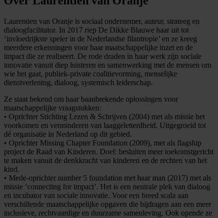
Over Laurentien van Oranje
Laurentien van Oranje is sociaal ondernemer, auteur, strateeg en
dialoogfacilitator. In 2017 riep De Dikke Blauwe haar uit tot
‘invloedrijkste speler in de Nederlandse filantropie’ en ze kreeg
meerdere erkenningen voor haar maatschappelijke inzet en de
impact die ze realiseert. De rode draden in haar werk zijn sociale
innovatie vanuit diep luisteren en samenwerking met de mensen om
wie het gaat, publiek-private coalitievorming, menselijke
dienstverlening, dialoog, systemisch leiderschap.
Ze staat bekend om haar baanbrekende oplossingen voor
maatschappelijke vraagstukken:
• Oprichter Stichting Lezen & Schrijven (2004) met als missie het
voorkomen en verminderen van laaggeletterdheid. Uitgegroeid tot
dé organisatie in Nederland op dit gebied.
• Oprichter Missing Chapter Foundation (2009), met als flagship
project de Raad van Kinderen. Doel: besluiten meer toekomstgericht
te maken vanuit de denkkracht van kinderen en de rechten van het
kind.
• Mede-oprichter number 5 foundation met haar man (2017) met als
missie ‘connecting for impact’. Het is een neutrale plek van dialoog
en incubator van sociale innovatie. Voor een breed scala aan
verschillende maatschappelijke opgaven die bijdragen aan een meer
inclusieve, rechtvaardige en duurzame samenleving. Ook opende ze