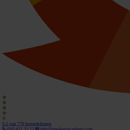
9.2
van 770 beoordelingen
010 433 33 22
info@speakersacademy.com