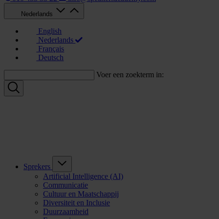
Nederlands
English
Nederlands
Français
Deutsch
Voer een zoekterm in:
Sprekers
Artificial Intelligence (AI)
Communicatie
Cultuur en Maatschappij
Diversiteit en Inclusie
Duurzaamheid