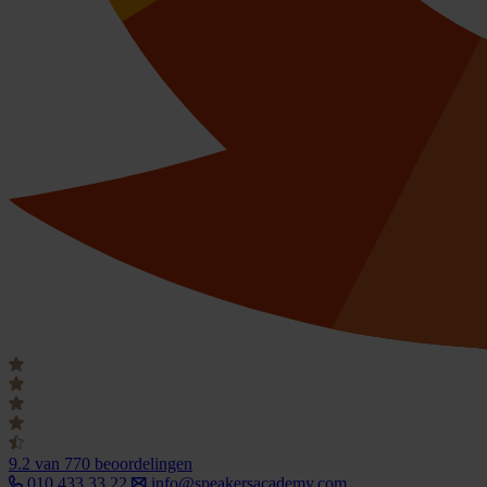
9.2
van 770 beoordelingen
010 433 33 22
info@speakersacademy.com