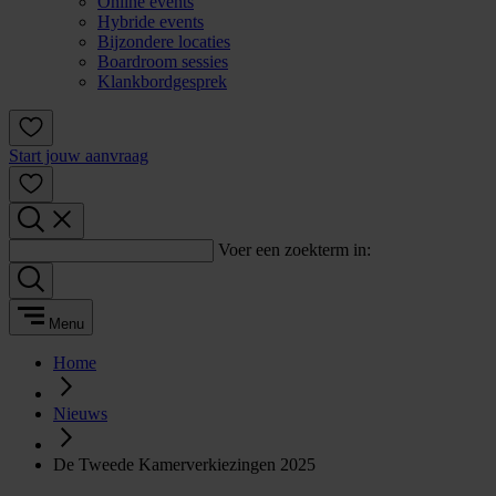
Online events
Hybride events
Bijzondere locaties
Boardroom sessies
Klankbordgesprek
Start jouw aanvraag
Voer een zoekterm in:
Menu
Home
Nieuws
De Tweede Kamerverkiezingen 2025