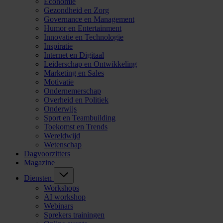
Economie
Gezondheid en Zorg
Governance en Management
Humor en Entertainment
Innovatie en Technologie
Inspiratie
Internet en Digitaal
Leiderschap en Ontwikkeling
Marketing en Sales
Motivatie
Ondernemerschap
Overheid en Politiek
Onderwijs
Sport en Teambuilding
Toekomst en Trends
Wereldwijd
Wetenschap
Dagvoorzitters
Magazine
Diensten
Workshops
AI workshop
Webinars
Sprekers trainingen