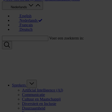
Nederlands
English
Nederlands
Français
Deutsch
Voer een zoekterm in:
Sprekers
Artificial Intelligence (AI)
Communicatie
Cultuur en Maatschappij
Diversiteit en Inclusie
Duurzaamheid