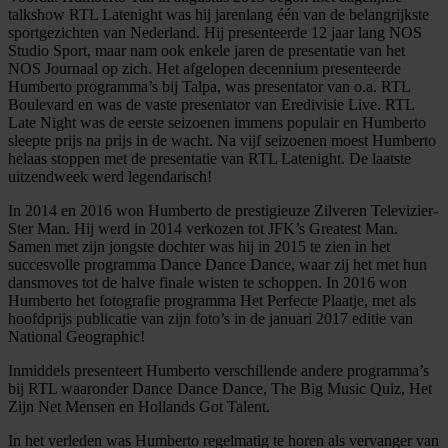
talkshow RTL Latenight was hij jarenlang één van de belangrijkste
sportgezichten van Nederland. Hij presenteerde 12 jaar lang NOS
Studio Sport, maar nam ook enkele jaren de presentatie van het
NOS Journaal op zich. Het afgelopen decennium presenteerde
Humberto programma’s bij Talpa, was presentator van o.a. RTL
Boulevard en was de vaste presentator van Eredivisie Live. RTL
Late Night was de eerste seizoenen immens populair en Humberto
sleepte prijs na prijs in de wacht. Na vijf seizoenen moest Humberto
helaas stoppen met de presentatie van RTL Latenight. De laatste
uitzendweek werd legendarisch!
In 2014 en 2016 won Humberto de prestigieuze Zilveren Televizier-
Ster Man. Hij werd in 2014 verkozen tot JFK’s Greatest Man.
Samen met zijn jongste dochter was hij in 2015 te zien in het
succesvolle programma Dance Dance Dance, waar zij het met hun
dansmoves tot de halve finale wisten te schoppen. In 2016 won
Humberto het fotografie programma Het Perfecte Plaatje, met als
hoofdprijs publicatie van zijn foto’s in de januari 2017 editie van
National Geographic!
Inmiddels presenteert Humberto verschillende andere programma’s
bij RTL waaronder Dance Dance Dance, The Big Music Quiz, Het
Zijn Net Mensen en Hollands Got Talent.
In het verleden was Humberto regelmatig te horen als vervanger van