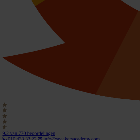
9.2
van 770 beoordelingen
010 433 33 22
info@speakersacademy.com