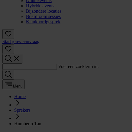
Online events
Hybride events
Bijzondere locaties
Boardroom sessies
Klankbordgesprek
Start jouw aanvraag
Voer een zoekterm in:
Menu
Home
Sprekers
Humberto Tan