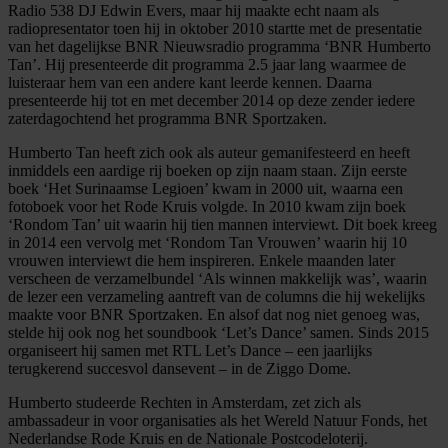
Radio 538 DJ Edwin Evers, maar hij maakte echt naam als
radiopresentator toen hij in oktober 2010 startte met de presentatie
van het dagelijkse BNR Nieuwsradio programma ‘BNR Humberto
Tan’. Hij presenteerde dit programma 2.5 jaar lang waarmee de
luisteraar hem van een andere kant leerde kennen. Daarna
presenteerde hij tot en met december 2014 op deze zender iedere
zaterdagochtend het programma BNR Sportzaken.
Humberto Tan heeft zich ook als auteur gemanifesteerd en heeft
inmiddels een aardige rij boeken op zijn naam staan. Zijn eerste
boek ‘Het Surinaamse Legioen’ kwam in 2000 uit, waarna een
fotoboek voor het Rode Kruis volgde. In 2010 kwam zijn boek
‘Rondom Tan’ uit waarin hij tien mannen interviewt. Dit boek kreeg
in 2014 een vervolg met ‘Rondom Tan Vrouwen’ waarin hij 10
vrouwen interviewt die hem inspireren. Enkele maanden later
verscheen de verzamelbundel ‘Als winnen makkelijk was’, waarin
de lezer een verzameling aantreft van de columns die hij wekelijks
maakte voor BNR Sportzaken. En alsof dat nog niet genoeg was,
stelde hij ook nog het soundbook ‘Let’s Dance’ samen. Sinds 2015
organiseert hij samen met RTL Let’s Dance – een jaarlijks
terugkerend succesvol dansevent – in de Ziggo Dome.
Humberto studeerde Rechten in Amsterdam, zet zich als
ambassadeur in voor organisaties als het Wereld Natuur Fonds, het
Nederlandse Rode Kruis en de Nationale Postcodeloterij.