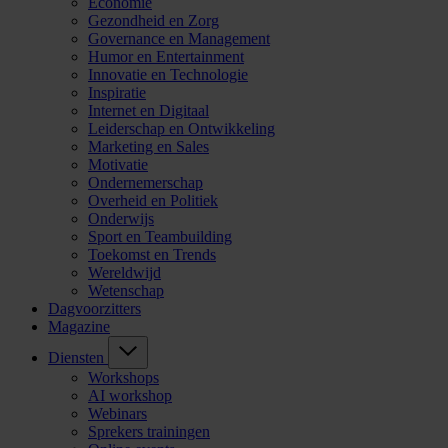
Economie
Gezondheid en Zorg
Governance en Management
Humor en Entertainment
Innovatie en Technologie
Inspiratie
Internet en Digitaal
Leiderschap en Ontwikkeling
Marketing en Sales
Motivatie
Ondernemerschap
Overheid en Politiek
Onderwijs
Sport en Teambuilding
Toekomst en Trends
Wereldwijd
Wetenschap
Dagvoorzitters
Magazine
Diensten
Workshops
AI workshop
Webinars
Sprekers trainingen